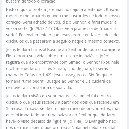
buscam de todo o coração!
É isto o que o profeta Jeremias nos ajuda a entender: Buscar-
me-eis e me achareis quando me buscardes de todo o vosso
coração. Serei achado de vós, diz o Senhor, e farei mudar a
vossa sorte. (Jr 29:13,14). Observe a promessa de “mudar a
sorte”. Foi exatamente o que Jesus prometeu fazer a dois dos
discípulos que passaram a seguí-lo naquele mesmo contexto.
Jesus te dará firmeza! Busque ao Senhor de todo o coração e
Ele colocará sua vida sobre um alicerce inabalável. João
registra que ao encontrar-se com Simão, o Senhor fixou nele
o olhar e declarou: Tu és Simão, filho de João, tu serás
chamado Cefas (Jo 1:42). Jesus assegurou a Simão que o
tornaria “uma pedra”. Busque ao Senhor e Ele cuidará de
remover a inconstância de sua vida.
Jesus te dará visão do sobrenatural! Natanael foi o outro
discípulo que Jesus recebeu a partir dos dois que recebeu em
Sua casa. Tratava-se de um judeu cheio de preconceitos, mas
que foi impactado por uma palavra do Senhor que declarou
havê-lo visto debaixo da figueira (Jo 1:48). O Evangelho não
nos permite saber o que ocorreu a Natanael debaixo da tal