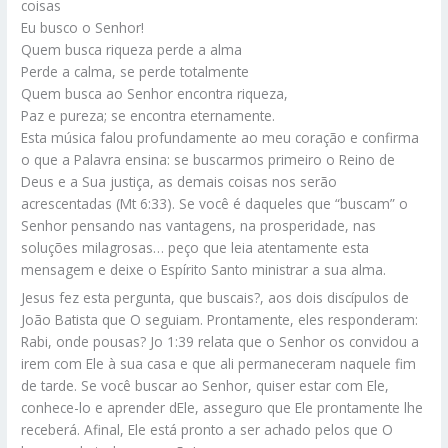
coisas
Eu busco o Senhor!
Quem busca riqueza perde a alma
Perde a calma, se perde totalmente
Quem busca ao Senhor encontra riqueza,
Paz e pureza; se encontra eternamente.
Esta música falou profundamente ao meu coração e confirma
o que a Palavra ensina: se buscarmos primeiro o Reino de
Deus e a Sua justiça, as demais coisas nos serão
acrescentadas (Mt 6:33). Se você é daqueles que “buscam” o
Senhor pensando nas vantagens, na prosperidade, nas
soluções milagrosas… peço que leia atentamente esta
mensagem e deixe o Espírito Santo ministrar a sua alma.
Jesus fez esta pergunta, que buscais?, aos dois discípulos de
João Batista que O seguiam. Prontamente, eles responderam:
Rabi, onde pousas? Jo 1:39 relata que o Senhor os convidou a
irem com Ele à sua casa e que ali permaneceram naquele fim
de tarde. Se você buscar ao Senhor, quiser estar com Ele,
conhece-lo e aprender dEle, asseguro que Ele prontamente lhe
receberá. Afinal, Ele está pronto a ser achado pelos que O