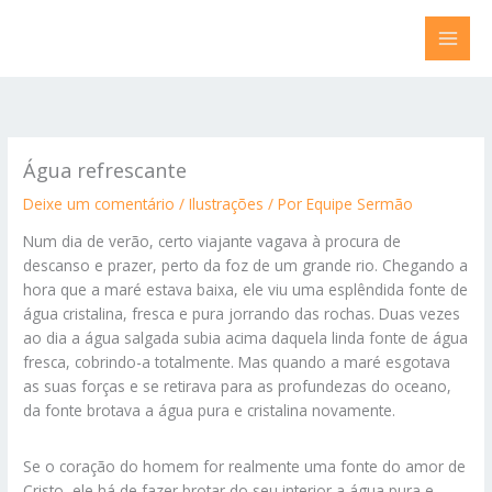
Ir
para
o
conteúdo
Água refrescante
Deixe um comentário
/
Ilustrações
/ Por
Equipe Sermão
Num dia de verão, certo viajante vagava à procura de
descanso e prazer, perto da foz de um grande rio. Chegando a
hora que a maré estava baixa, ele viu uma esplêndida fonte de
água cristalina, fresca e pura jorrando das rochas. Duas vezes
ao dia a água salgada subia acima daquela linda fonte de água
fresca, cobrindo-a totalmente. Mas quando a maré esgotava
as suas forças e se retirava para as profundezas do oceano,
da fonte brotava a água pura e cristalina novamente.
Se o coração do homem for realmente uma fonte do amor de
Cristo, ele há de fazer brotar do seu interior a água pura e