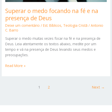
Superar o medo focando na fé e na
presença de Deus
Deixe um comentário
/
Est. Bíblicos
,
Teologia Cristã
/
Antonio
C. Barro
Superar o medo muitas vezes focar na fé e na presença de
Deus. Leia atentamente os textos abaixo, medite por um
tempo e vá na presença de Deus levando seus medos e
preocupações.
Superar
Read More »
o
medo
focando
1
2
Next
→
na
fé
e
na
presença