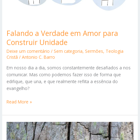
Falando a Verdade em Amor para
Construir Unidade
Deixe um comentário
/
Sem categoria
,
Sermões
,
Teologia
Cristã
/
Antonio C. Barro
Em nosso dia a dia, somos constantemente desafiados a nos
comunicar. Mas como podemos fazer isso de forma que
edifique, que una, e que realmente reflita a essência do
evangelho?
Falando
Read More »
a
Verdade
em
Amor
para