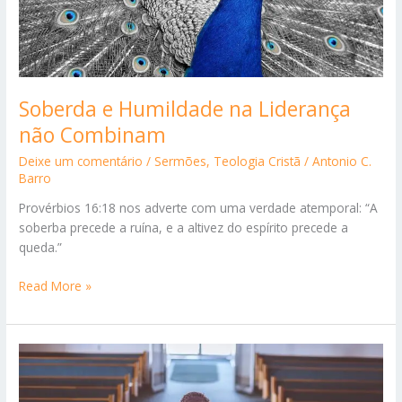
Soberda e Humildade na Liderança
não Combinam
Deixe um comentário
/
Sermões
,
Teologia Cristã
/
Antonio C.
Barro
Provérbios 16:18 nos adverte com uma verdade atemporal: “A
soberba precede a ruína, e a altivez do espírito precede a
queda.”
Soberda
Read More »
e
Humildade
na
Liderança
não