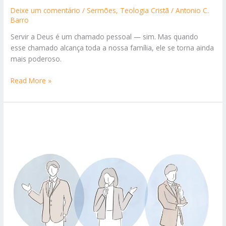
Deixe um comentário
/
Sermões
,
Teologia Cristã
/
Antonio C.
Barro
Servir a Deus é um chamado pessoal — sim. Mas quando
esse chamado alcança toda a nossa família, ele se torna ainda
mais poderoso.
Como
Read More »
Envolver
Minha
Família
na
Missão
de
Deus