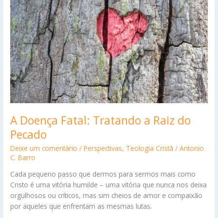
Construir
Unidade
A Doença Fatal: Tratando a Raiz do
Pecado
Deixe um comentário
/
Perspectivas
,
Teologia Cristã
/
Antonio
C. Barro
Cada pequeno passo que dermos para sermos mais como
Cristo é uma vitória humilde – uma vitória que nunca nos deixa
orgulhosos ou críticos, mas sim cheios de amor e compaixão
por aqueles que enfrentam as mesmas lutas.