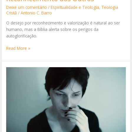
Deixe um comentário
/
Espiritualidade e Teologia
,
Teologia
Cristã
/
Antonio C. Barro
O desejo por reconhecimento e valorização é natural ao ser
humano, mas a Bíblia alerta sobre os perigos da
autoglorificação.
A
Read More »
Verdadeira
Honra
Vem
do
Reconhecimento
dos
Outros