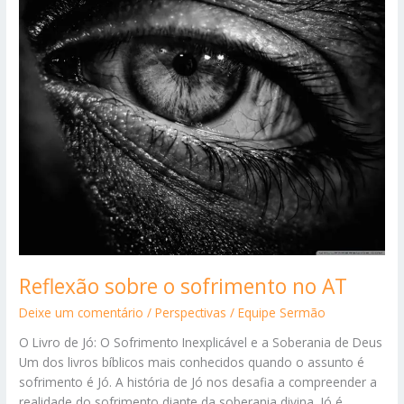
idade
na
igreja
brasileira
Reflexão sobre o sofrimento no AT
Deixe um comentário
/
Perspectivas
/
Equipe Sermão
O Livro de Jó: O Sofrimento Inexplicável e a Soberania de Deus
Um dos livros bíblicos mais conhecidos quando o assunto é
sofrimento é Jó. A história de Jó nos desafia a compreender a
realidade do sofrimento diante da soberania divina. Jó é