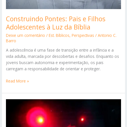
Construindo Pontes: Pais e Filhos
Adolescentes à Luz da Bíblia
Deixe um comentário
/
Est. Bíblicos
,
Perspectivas
/
Antonio C.
Barro
A adolescência é uma fase de transição entre a infância e a
vida adulta, marcada por descobertas e desafios. Enquanto os
jovens buscam autonomia e experimentação, os pais
carregam a responsabilidade de orientar e proteger.
Construindo
Read More »
Pontes:
Pais
e
Filhos
Adolescentes
à
Luz