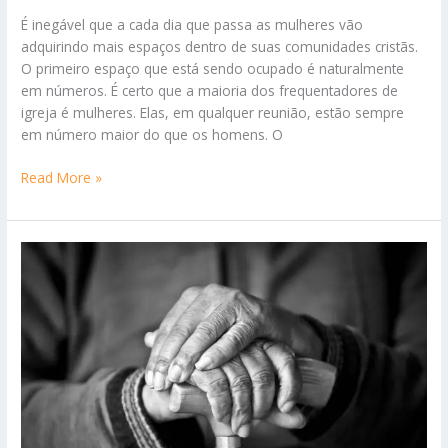
É inegável que a cada dia que passa as mulheres vão
adquirindo mais espaços dentro de suas comunidades cristãs.
O primeiro espaço que está sendo ocupado é naturalmente
em números. É certo que a maioria dos frequentadores de
igreja é mulheres. Elas, em qualquer reunião, estão sempre
em número maior do que os homens. O
As
Read More »
mulheres
sendo
bênçãos
no
reino
de
Deus