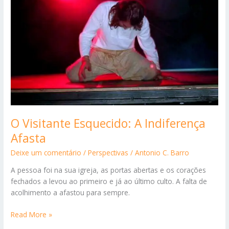
da
Bíblia
O Visitante Esquecido: A Indiferença
Afasta
Deixe um comentário
/
Perspectivas
/
Antonio C. Barro
A pessoa foi na sua igreja, as portas abertas e os corações
fechados a levou ao primeiro e já ao último culto. A falta de
acolhimento a afastou para sempre.
O
Read More »
Visitante