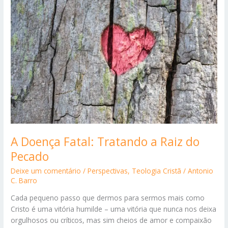
A Doença Fatal: Tratando a Raiz do
Pecado
Deixe um comentário
/
Perspectivas
,
Teologia Cristã
/
Antonio
C. Barro
Cada pequeno passo que dermos para sermos mais como
Cristo é uma vitória humilde – uma vitória que nunca nos deixa
orgulhosos ou críticos, mas sim cheios de amor e compaixão