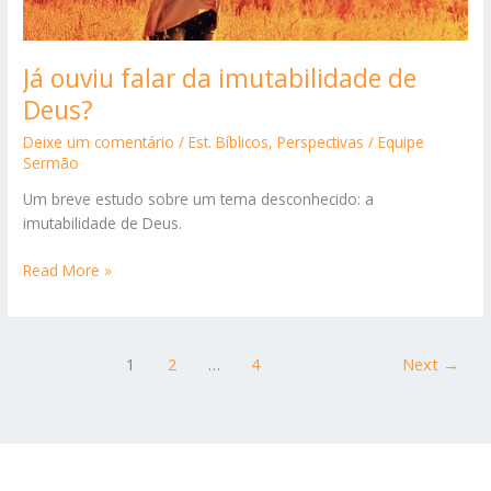
Já ouviu falar da imutabilidade de
Deus?
Deixe um comentário
/
Est. Bíblicos
,
Perspectivas
/
Equipe
Sermão
Um breve estudo sobre um tema desconhecido: a
imutabilidade de Deus.
Já
Read More »
ouviu
falar
da
1
2
…
4
Next
→
imutabilidade
de
Deus?