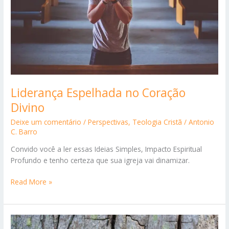
Liderança Espelhada no Coração
Divino
Deixe um comentário
/
Perspectivas
,
Teologia Cristã
/
Antonio
C. Barro
Convido você a ler essas Ideias Simples, Impacto Espiritual
Profundo e tenho certeza que sua igreja vai dinamizar.
Liderança
Read More »
Espelhada
no
Coração
Divino