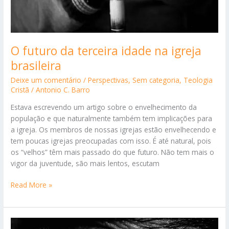
O futuro da terceira idade na igreja
brasileira
Deixe um comentário
/
Perspectivas
,
Sem categoria
,
Teologia
Cristã
/
Antonio C. Barro
Estava escrevendo um artigo sobre o envelhecimento da
população e que naturalmente também tem implicações para
a igreja. Os membros de nossas igrejas estão envelhecendo e
tem poucas igrejas preocupadas com isso. É até natural, pois
os “velhos” têm mais passado do que futuro. Não tem mais o
vigor da juventude, são mais lentos, escutam
O
Read More »
futuro
da
terceira