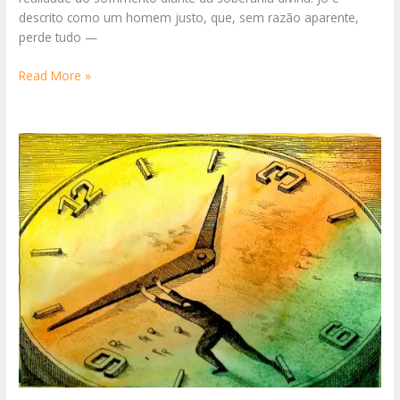
descrito como um homem justo, que, sem razão aparente,
perde tudo —
Reflexão
Read More »
sobre
o
sofrimento
no
AT