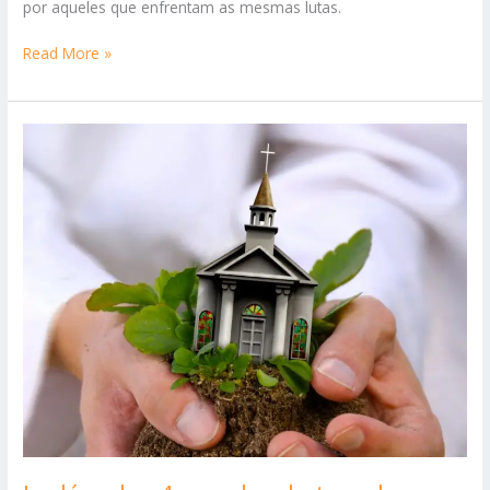
por aqueles que enfrentam as mesmas lutas.
A
Read More »
Doença
Fatal:
Tratando
a
Raiz
do
Pecado