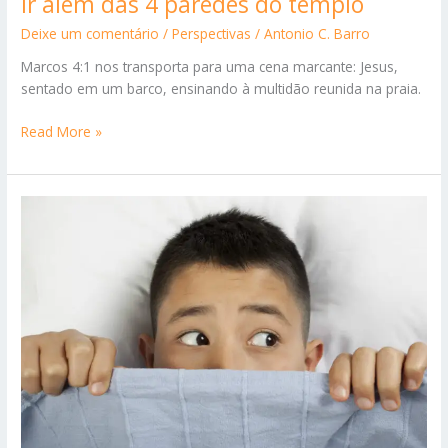
Ir além das 4 paredes do templo
Deixe um comentário
/
Perspectivas
/
Antonio C. Barro
Marcos 4:1 nos transporta para uma cena marcante: Jesus,
sentado em um barco, ensinando à multidão reunida na praia.
Ir
Read More »
além
das
4
paredes
do
templo