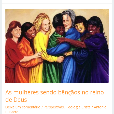
Esquecido:
A
Indiferença
Afasta
As mulheres sendo bênçãos no reino
de Deus
Deixe um comentário
/
Perspectivas
,
Teologia Cristã
/
Antonio
C. Barro