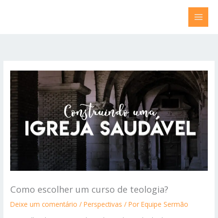
Ir
para
o
conteúdo
Como escolher um curso de teologia?
Deixe um comentário
/
Perspectivas
/ Por
Equipe Sermão