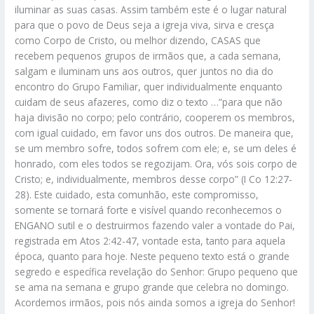
iluminar as suas casas. Assim também este é o lugar natural
para que o povo de Deus seja a igreja viva, sirva e cresça
como Corpo de Cristo, ou melhor dizendo, CASAS que
recebem pequenos grupos de irmãos que, a cada semana,
salgam e iluminam uns aos outros, quer juntos no dia do
encontro do Grupo Familiar, quer individualmente enquanto
cuidam de seus afazeres, como diz o texto …”para que não
haja divisão no corpo; pelo contrário, cooperem os membros,
com igual cuidado, em favor uns dos outros. De maneira que,
se um membro sofre, todos sofrem com ele; e, se um deles é
honrado, com eles todos se regozijam. Ora, vós sois corpo de
Cristo; e, individualmente, membros desse corpo” (I Co 12:27-
28). Este cuidado, esta comunhão, este compromisso,
somente se tornará forte e visível quando reconhecemos o
ENGANO sutil e o destruirmos fazendo valer a vontade do Pai,
registrada em Atos 2:42-47, vontade esta, tanto para aquela
época, quanto para hoje. Neste pequeno texto está o grande
segredo e específica revelação do Senhor: Grupo pequeno que
se ama na semana e grupo grande que celebra no domingo.
Acordemos irmãos, pois nós ainda somos a igreja do Senhor!