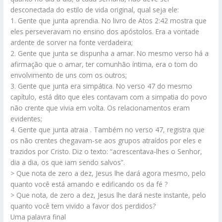
desconectada do estilo de vida original, qual seja ele:
1. Gente que junta aprendia. No livro de Atos 2:42 mostra que
eles perseveravam no ensino dos apóstolos. Era a vontade
ardente de sorver na fonte verdadeira;
2. Gente que junta se dispunha a amar. No mesmo verso há a
afirmação que o amar, ter comunhão íntima, era o tom do
envolvimento de uns com os outros;
3. Gente que junta era simpática. No verso 47 do mesmo
capítulo, está dito que eles contavam com a simpatia do povo
não crente que vivia em volta. Os relacionamentos eram
evidentes;
4. Gente que junta atraia . Também no verso 47, registra que
os não crentes chegavam-se aos grupos atraídos por eles e
trazidos por Cristo. Diz o texto: “acrescentava-lhes o Senhor,
dia a dia, os que iam sendo salvos”.
> Que nota de zero a dez, Jesus lhe dará agora mesmo, pelo
quanto você está amando e edificando os da fé ?
> Que nota, de zero a dez, Jesus lhe dará neste instante, pelo
quanto você tem vivido a favor dos perdidos?
Uma palavra final