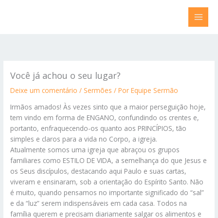
Ir
para
o
conteúdo
Você já achou o seu lugar?
Deixe um comentário
/
Sermões
/ Por
Equipe Sermão
Irmãos amados! Às vezes sinto que a maior perseguição hoje,
tem vindo em forma de ENGANO, confundindo os crentes e,
portanto, enfraquecendo-os quanto aos PRINCÍPIOS, tão
simples e claros para a vida no Corpo, a igreja.
Atualmente somos uma igreja que abraçou os grupos
familiares como ESTILO DE VIDA, a semelhança do que Jesus e
os Seus discípulos, destacando aqui Paulo e suas cartas,
viveram e ensinaram, sob a orientação do Espírito Santo. Não
é muito, quando pensamos no importante significado do “sal”
e da “luz” serem indispensáveis em cada casa. Todos na
família querem e precisam diariamente salgar os alimentos e