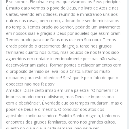
E se somos, Ele olha e espera que vivamos os Seus princípios.
É muito claro vermos o povo de Deus, no livro de Atos e nas
Cartas, vivendo em cidades, reunindo e ministrando uns aos
outros nas casas, bem como, adorando e sendo ministrados
no templo. Temos orado ao Senhor, pedindo um avivamento
em nossos dias e graças a Deus por aqueles que assim oram.
Temos orado para que Deus nos use em Sua obra. Temos
orado pedindo o crescimento da igreja, tanto nos grupos
familiares quanto nos cultos, mas poucos de nós temos sido
aguerridos em contatar intencionalmente pessoas não salvas,
desenvolver amizades, formar pontes e relacionamentos com
o propósito definido de levá-los a Cristo. Estamos muito
ocupados para este obedecer! Será que é pelo fato de que o
obedecer não nos faz ter?
Amados! Disse certo irmão em uma palestra: “O homem fica
impressionado com o ativismo, mas Deus se impressiona
com a obediência”. É verdade que os tempos mudaram, mas o
poder de Deus é o mesmo. O condutor dos atos dos
apóstolos continua sendo o Espírito Santo. A igreja, tanto nos
encontros dos grupos familiares, como nos grandes cultos,
quanto no dia a dia, a cada semana, não deve ser