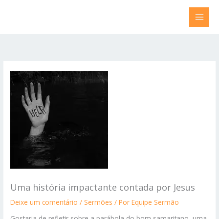
Ir
para
o
conteúdo
Uma história impactante contada por Jesus
Deixe um comentário
/
Sermões
/ Por
Equipe Sermão
Gostaria de refletir sobre a parábola do bom samaritano, uma