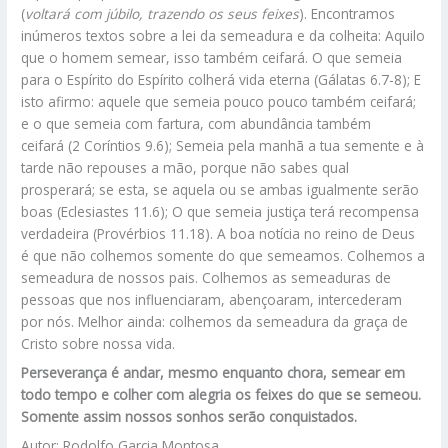
(
voltará com júbilo, trazendo os seus feixes
). Encontramos
inúmeros textos sobre a lei da semeadura e da colheita: Aquilo
que o homem semear, isso também ceifará. O que semeia
para o Espírito do Espírito colherá vida eterna (Gálatas 6.7-8); E
isto afirmo: aquele que semeia pouco pouco também ceifará;
e o que semeia com fartura, com abundância também
ceifará (2 Coríntios 9.6); Semeia pela manhã a tua semente e à
tarde não repouses a mão, porque não sabes qual
prosperará; se esta, se aquela ou se ambas igualmente serão
boas (Eclesiastes 11.6); O que semeia justiça terá recompensa
verdadeira (Provérbios 11.18). A boa notícia no reino de Deus
é que não colhemos somente do que semeamos. Colhemos a
semeadura de nossos pais. Colhemos as semeaduras de
pessoas que nos influenciaram, abençoaram, intercederam
por nós. Melhor ainda: colhemos da semeadura da graça de
Cristo sobre nossa vida.
Perseverança é andar, mesmo enquanto chora, semear em
todo tempo e colher com alegria os feixes do que se semeou.
Somente assim nossos sonhos serão conquistados.
Autor: Rodolfo Garcia Montosa