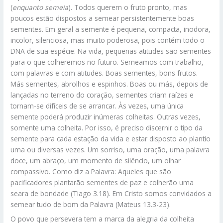
(
enquanto semeia
). Todos querem o fruto pronto, mas
poucos estão dispostos a semear persistentemente boas
sementes. Em geral a semente é pequena, compacta, inodora,
incolor, silenciosa, mas muito poderosa, pois contém todo o
DNA de sua espécie. Na vida, pequenas atitudes são sementes
para o que colheremos no futuro. Semeamos com trabalho,
com palavras e com atitudes. Boas sementes, bons frutos.
Más sementes, abrolhos e espinhos. Boas ou más, depois de
lançadas no terreno do coração, sementes criam raízes e
tornam-se difíceis de se arrancar. Às vezes, uma única
semente poderá produzir inúmeras colheitas. Outras vezes,
somente uma colheita. Por isso, é preciso discernir o tipo da
semente para cada estação da vida e estar disposto ao plantio
uma ou diversas vezes. Um sorriso, uma oração, uma palavra
doce, um abraço, um momento de silêncio, um olhar
compassivo. Como diz a Palavra: Aqueles que são
pacificadores plantarão sementes de paz e colherão uma
seara de bondade (Tiago 3.18). Em Cristo somos convidados a
semear tudo de bom da Palavra (Mateus 13.3-23).
O povo que persevera tem a marca da alegria da colheita