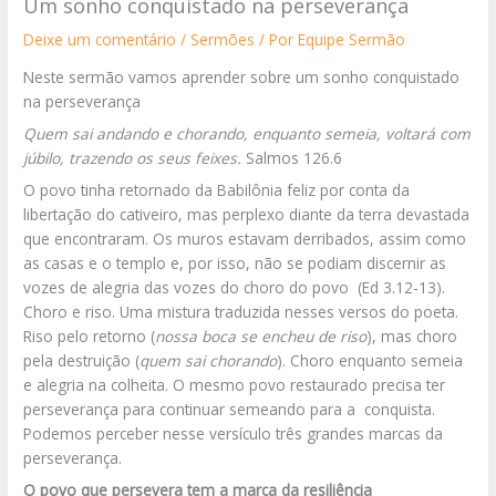
Um sonho conquistado na perseverança
Deixe um comentário
/
Sermões
/ Por
Equipe Sermão
Neste sermão vamos aprender sobre um sonho conquistado
na perseverança
Quem sai andando e chorando, enquanto semeia, voltará com
júbilo, trazendo os seus feixes.
Salmos 126.6
O povo tinha retornado da Babilônia feliz por conta da
libertação do cativeiro, mas perplexo diante da terra devastada
que encontraram. Os muros estavam derribados, assim como
as casas e o templo e, por isso, não se podiam discernir as
vozes de alegria das vozes do choro do povo (Ed 3.12-13).
Choro e riso. Uma mistura traduzida nesses versos do poeta.
Riso pelo retorno (
nossa boca se encheu de riso
), mas choro
pela destruição (
quem sai chorando
). Choro enquanto semeia
e alegria na colheita. O mesmo povo restaurado precisa ter
perseverança para continuar semeando para a conquista.
Podemos perceber nesse versículo três grandes marcas da
perseverança.
O povo que persevera tem a marca da resiliência