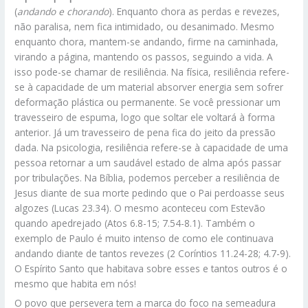
(
andando e chorando
). Enquanto chora as perdas e revezes,
não paralisa, nem fica intimidado, ou desanimado. Mesmo
enquanto chora, mantem-se andando, firme na caminhada,
virando a página, mantendo os passos, seguindo a vida. A
isso pode-se chamar de resiliência. Na física, resiliência refere-
se à capacidade de um material absorver energia sem sofrer
deformação plástica ou permanente. Se você pressionar um
travesseiro de espuma, logo que soltar ele voltará à forma
anterior. Já um travesseiro de pena fica do jeito da pressão
dada. Na psicologia, resiliência refere-se à capacidade de uma
pessoa retornar a um saudável estado de alma após passar
por tribulações. Na Bíblia, podemos perceber a resiliência de
Jesus diante de sua morte pedindo que o Pai perdoasse seus
algozes (Lucas 23.34). O mesmo aconteceu com Estevão
quando apedrejado (Atos 6.8-15; 7.54-8.1). Também o
exemplo de Paulo é muito intenso de como ele continuava
andando diante de tantos revezes (2 Coríntios 11.24-28; 4.7-9).
O Espírito Santo que habitava sobre esses e tantos outros é o
mesmo que habita em nós!
O povo que persevera tem a marca do foco na semeadura