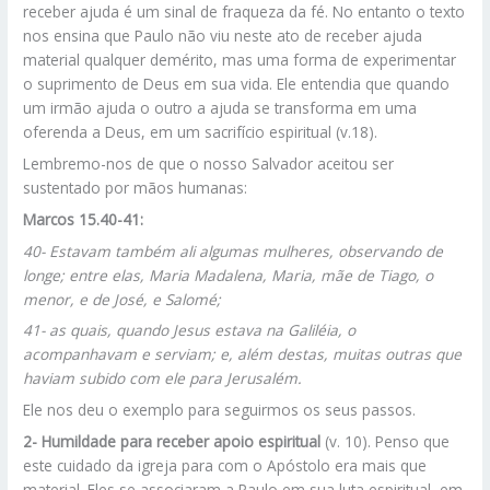
receber ajuda é um sinal de fraqueza da fé. No entanto o texto
nos ensina que Paulo não viu neste ato de receber ajuda
material qualquer demérito, mas uma forma de experimentar
o suprimento de Deus em sua vida. Ele entendia que quando
um irmão ajuda o outro a ajuda se transforma em uma
oferenda a Deus, em um sacrifício espiritual (v.18).
Lembremo-nos de que o nosso Salvador aceitou ser
sustentado por mãos humanas:
Marcos 15.40-41:
40-
Estavam também ali algumas mulheres, observando de
longe; entre elas, Maria Madalena, Maria, mãe de Tiago, o
menor, e de José, e Salomé;
41- as quais, quando Jesus estava na Galiléia, o
acompanhavam e serviam; e, além destas, muitas outras que
haviam subido com ele para Jerusalém.
Ele nos deu o exemplo para seguirmos os seus passos.
2- Humildade para receber apoio espiritual
(v. 10). Penso que
este cuidado da igreja para com o Apóstolo era mais que
material. Eles se associaram a Paulo em sua luta espiritual, em