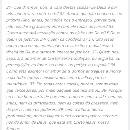
31-
Que diremos, pois, à vista destas coisas? Se Deus é por
nós, quem será contra nós? 32- Aquele que não poupou o seu
próprio Filho, antes, por todos nós o entregou, porventura,
não nos dará graciosamente com ele todas as coisas? 33-
Quem intentará acusação contra os eleitos de Deus? É Deus
quem os justifica. 34- Quem os condenará? É Cristo Jesus
quem morreu ou, antes, quem ressuscitou, o qual está à
direita de Deus e também intercede por nós. 35- Quem nos
separará do amor de Cristo? Será tribulação, ou angústia, ou
perseguição, ou fome, ou nudez, ou perigo, ou espada? 36-
Como está escrito: Por amor de ti, somos entregues à morte
o dia todo, fomos considerados como ovelhas para o
matadouro. 37- Em todas estas coisas, porém, somos mais
que vencedores, por meio daquele que nos amou. 38- Porque
eu estou bem certo de que nem a morte, nem a vida, nem os
anjos, nem os principados, nem as coisas do presente, nem
do porvir, nem os poderes, 39- nem a altura, nem a
profundidade, nem qualquer outra criatura poderá separar-
nos do amor de Deus, que está em Cristo Jesus, nosso
Senhor.