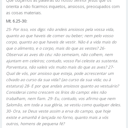
Que ouçamos as palavras do nosso Senhor Jesus que os
orienta a não ficarmos inquietos, ansiosos, preocupados com
as coisas materiais.
Mt. 6.25-30:
25-
Por isso, vos digo: não andeis ansiosos pela vossa vida,
quanto ao que haveis de comer ou beber; nem pelo vosso
corpo, quanto ao que haveis de vestir. Não é a vida mais do
que o alimento, e o corpo, mais do que as vestes? 26-
Observai as aves do céu: não semeiam, não colhem, nem
ajuntam em celeiros; contudo, vosso Pai celeste as sustenta.
Porventura, não valeis vós muito mais do que as aves? 27-
Qual de vós, por ansioso que esteja, pode acrescentar um
côvado ao curso da sua vida? {ao curso da sua vida; ou à
estatura} 28- E por que andais ansiosos quanto ao vestuário?
Considerai como crescem os lírios do campo: eles não
trabalham, nem fiam. 29- Eu, contudo, vos afirmo que nem
Salomão, em toda a sua glória, se vestiu como qualquer deles.
30- Ora, se Deus veste assim a erva do campo, que hoje
existe e amanhã é lançada no forno, quanto mais a vós
outros, homens de pequena fé?