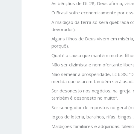
As bênçãos de Dt 28, Deus afirma, viria
O Brasil sofre economicamente por essa
A maldição da terra só será quebrada c
devorador).
Alguns filhos de Deus vivem em miséria
porquê).
Qual é a causa que mantém muitos filho
Não ser dizimista e nem ofertante libera
Não semear a prosperidade, Lc 6.38: “D
medida que usarem também será usada 
Ser desonesto nos negócios, na igreja, 
também é desonesto no muito”.
Ser sonegador de impostos no geral (m
Jogos de loteria, baralhos, rifas, bingo
Maldições familiares e adquiridas: falên