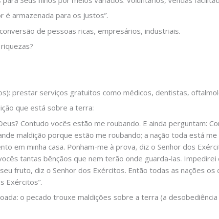
or é armazenada para os justos”.
nversão de pessoas ricas, empresários, industriais.
 riquezas?
os): prestar serviços gratuitos como médicos, dentistas, oftalm
ção que está sobre a terra:
Deus? Contudo vocês estão me roubando. E ainda perguntam: C
rande maldição porque estão me roubando; a nação toda está me
ento em minha casa. Ponham-me à prova, diz o Senhor dos Exércit
ocês tantas bênçãos que nem terão onde guarda-las. Impedirei 
eu fruto, diz o Senhor dos Exércitos. Então todas as nações os 
s Exércitos”.
içoada: o pecado trouxe maldições sobre a terra (a desobediênc