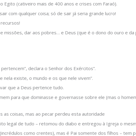
do Egito (cativeiro mais de 400 anos e crises com Faraó).
ir com qualquer coisa; só de sair já seria grande lucro!
 recursos!
de missões, dar aos pobres… e Deus (que é o dono do ouro e da p
 pertencem”, declara o Senhor dos Exércitos”.
ue nela existe, o mundo e os que nele vivem”.
var que a Deus pertence tudo.
homem para que dominasse e governasse sobre ele (mas o home
s as coisas, mas ao pecar perdeu esta autoridade
eito legal de tudo – retomou do diabo e entregou à Igreja o mes
 (incrédulos como crentes), mas é Pai somente dos filhos – tem p