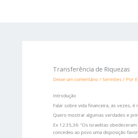
Ir
para
o
conteúdo
Transferência de Riquezas
Deixe um comentário
/
Sermões
/ Por
E
Introdução
Falar sobre vida financeira, às vezes, é
Quero mostrar algumas verdades e prin
Ex 12.35,36: “Os israelitas obedecera
concedeu ao povo uma disposição favor