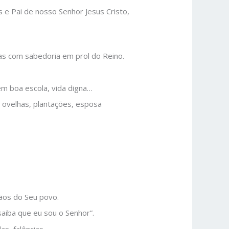
s e Pai de nosso Senhor Jesus Cristo,
as com sabedoria em prol do Reino.
m boa escola, vida digna…
de ovelhas, plantações, esposa
ãos do Seu povo.
saiba que eu sou o Senhor”.
das, falências…