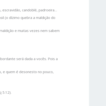
, escravidão, candoblé, padroeira…
il (o dízimo quebra a maldição do
e maldição e muitas vezes nem sabem
sbordante será dada a vocês. Pois a
ito, e quem é desonesto no pouco,
q 5.12).