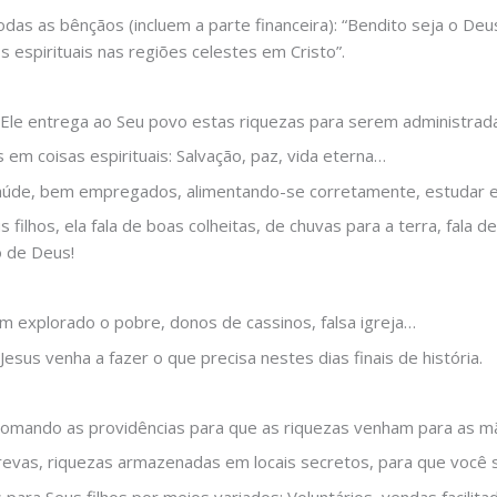
as as bênçãos (incluem a parte financeira): “Bendito seja o Deu
espirituais nas regiões celestes em Cristo”.
Ele entrega ao Seu povo estas riquezas para serem administrad
m coisas espirituais: Salvação, paz, vida eterna…
aúde, bem empregados, alimentando-se corretamente, estudar e
 filhos, ela fala de boas colheitas, de chuvas para a terra, fala 
o de Deus!
 explorado o pobre, donos de cassinos, falsa igreja…
Jesus venha a fazer o que precisa nestes dias finais de história.
omando as providências para que as riquezas venham para as m
trevas, riquezas armazenadas em locais secretos, para que você 
 para Seus filhos por meios variados: Voluntários, vendas facilita