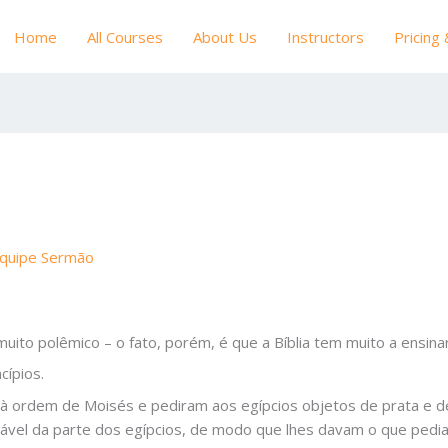
Home
All Courses
About Us
Instructors
Pricing
quipe Sermão
 muito polêmico – o fato, porém, é que a Bíblia tem muito a ensina
cípios.
m à ordem de Moisés e pediram aos egípcios objetos de prata e 
ável da parte dos egípcios, de modo que lhes davam o que pedia