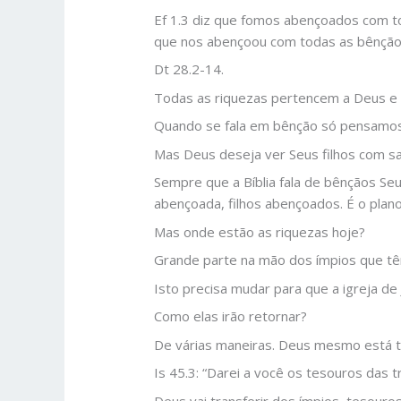
Ef 1.3 diz que fomos abençoados com tod
que nos abençoou com todas as bênçãos 
Dt 28.2-14.
Todas as riquezas pertencem a Deus e 
Quando se fala em bênção só pensamos e
Mas Deus deseja ver Seus filhos com s
Sempre que a Bíblia fala de bênçãos Seus
abençoada, filhos abençoados. É o plan
Mas onde estão as riquezas hoje?
Grande parte na mão dos ímpios que têm
Isto precisa mudar para que a igreja de 
Como elas irão retornar?
De várias maneiras. Deus mesmo está t
Is 45.3: “Darei a você os tesouros das 
Deus vai transferir dos ímpios, tesouros