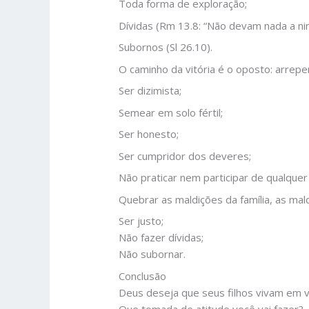
Toda forma de exploração;
Dívidas (Rm 13.8: “Não devam nada a ni
Subornos (Sl 26.10).
O caminho da vitória é o oposto: arre
Ser dizimista;
Semear em solo fértil;
Ser honesto;
Ser cumpridor dos deveres;
Não praticar nem participar de qualquer
Quebrar as maldições da família, as mal
Ser justo;
Não fazer dívidas;
Não subornar.
Conclusão
Deus deseja que seus filhos vivam em vi
Que tomada de atitude você vai fazer?