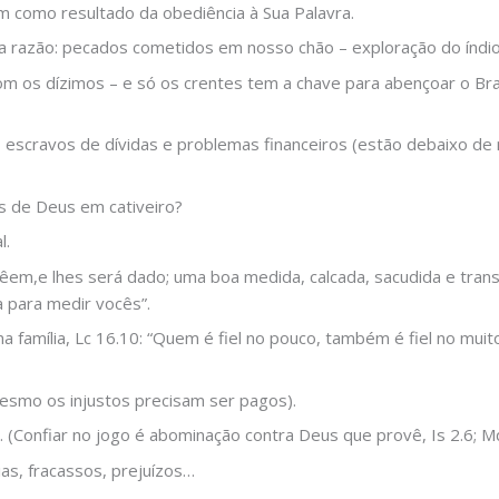
m como resultado da obediência à Sua Palavra.
 razão: pecados cometidos em nosso chão – exploração do índio
om os dízimos – e só os crentes tem a chave para abençoar o Bras
, escravos de dívidas e problemas financeiros (estão debaixo d
s de Deus em cativeiro?
l.
êem,e lhes será dado; uma boa medida, calcada, sacudida e tran
para medir vocês”.
na família, Lc 16.10: “Quem é fiel no pouco, também é fiel no mu
esmo os injustos precisam ser pagos).
s… (Confiar no jogo é abominação contra Deus que provê, Is 2.6; M
cias, fracassos, prejuízos…