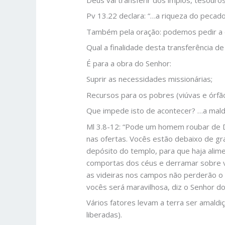
Pv 13.22 declara: “…a riqueza do pecad
Também pela oração: podemos pedir a co
Qual a finalidade desta transferência de
É para a obra do Senhor:
Suprir as necessidades missionárias;
Recursos para os pobres (viúvas e órfã
Que impede isto de acontecer? …a maldi
Ml 3.8-12: “Pode um homem roubar de 
nas ofertas. Vocês estão debaixo de g
depósito do templo, para que haja alim
comportas dos céus e derramar sobre v
as videiras nos campos não perderão o s
vocês será maravilhosa, diz o Senhor do
Vários fatores levam a terra ser amald
liberadas).