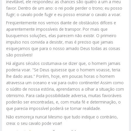
inevitável, ele respondeu: as chances são quatro a um a meu
favor. Dentro de um ano: o rei pode perder o trono; eu posso
fugir; o cavalo pode fugir e eu posso ensinar o cavalo a voar.
Freqüentemente nos vemos diante de obstáculos difíceis e
aparentemente impossíveis de transpor. Por mais que
busquemos soluções, elas parecem não existir. O primeiro
impulso nos convida a desistir, mas é preciso que jamais
esqueçamos que para o nosso amado Deus todas as coisas
são possíveis!
Há alguns séculos costumava-se dizer que, o homem jamais
poderia voar. "Se Deus quisesse que o homem voasse, teria
lhe dado asas." Porém, hoje, em poucas horas o homem
atravessa um oceano e vai para outro continente! Assim como
o súdito de nossa estória, aprendamos a olhar a situação com
otimismo. Para cada possibilidade adversa, muitas favoráveis
poderão ser encontradas, e, com muita fé e determinação, o
que parecia impossível poderá se tornar realidade.
Não esmoreça nunca! Mesmo que tudo indique o contrário,
creia: o seu cavalo pode voar!