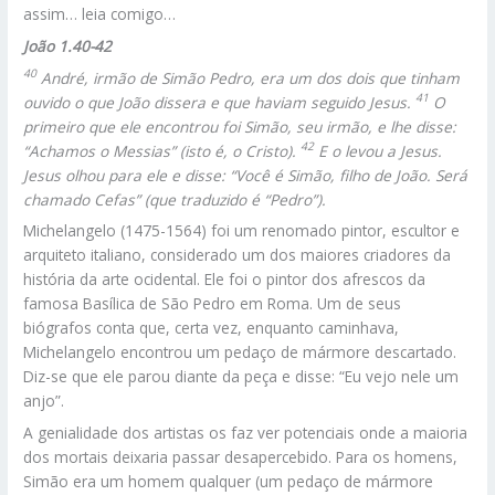
assim… leia comigo…
João 1.40-42
40
André, irmão de Simão Pedro, era um dos dois que tinham
41
ouvido o que João dissera e que haviam seguido Jesus.
O
primeiro que ele encontrou foi Simão, seu irmão, e lhe disse:
42
“Achamos o Messias” (isto é, o Cristo).
E o levou a Jesus.
Jesus olhou para ele e disse: “Você é Simão, filho de João. Será
chamado Cefas” (que traduzido é “Pedro”).
Michelangelo (1475-1564) foi um renomado pintor, escultor e
arquiteto italiano, considerado um dos maiores criadores da
história da arte ocidental. Ele foi o pintor dos afrescos da
famosa Basílica de São Pedro em Roma. Um de seus
biógrafos conta que, certa vez, enquanto caminhava,
Michelangelo encontrou um pedaço de mármore descartado.
Diz-se que ele parou diante da peça e disse: “Eu vejo nele um
anjo”.
A genialidade dos artistas os faz ver potenciais onde a maioria
dos mortais deixaria passar desapercebido. Para os homens,
Simão era um homem qualquer (um pedaço de mármore