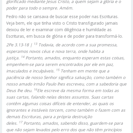
glorificado mediante Jesus Cristo, a quem sejam a glória e o
poder para todo o sempre. Amém.
Pedro não se cansava de buscar esse poder nas Escrituras.
Veja bem, ele que tinha visto o Cristo transfigurado jamais
deixou de ler e examinar com diligência e humildade as
Escrituras, em busca de glória e de poder para transformá-lo.
13
2Pe 3.13-18 |
Todavia, de acordo com a sua promessa,
esperamos novos céus e nova terra, onde habita a
14
justiça.
Portanto, amados, enquanto esperam estas coisas,
empenhem-se para serem encontrados por ele em paz,
15
imaculados e inculpáveis.
Tenham em mente que a
paciência de nosso Senhor significa salvação, como também o
nosso amado irmão Paulo lhes escreveu, com a sabedoria que
16
Deus lhe deu.
Ele escreve da mesma forma em todas as
suas cartas, falando nelas destes assuntos. Suas cartas
contêm algumas coisas difíceis de entender, as quais os
ignorantes e instáveis torcem, como também o fazem com as
demais Escrituras, para a própria destruição
17
deles.
Portanto, amados, sabendo disso, guardem-se para
que não sejam levados pelo erro dos que não têm princípios