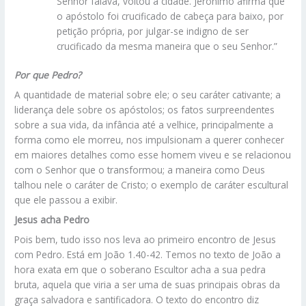
Senhor falava, voltou à cidade. Jerônimo afirma que
o apóstolo foi crucificado de cabeça para baixo, por
petição própria, por julgar-se indigno de ser
crucificado da mesma maneira que o seu Senhor.”
Por que Pedro?
A quantidade de material sobre ele; o seu caráter cativante; a
liderança dele sobre os apóstolos; os fatos surpreendentes
sobre a sua vida, da infância até a velhice, principalmente a
forma como ele morreu, nos impulsionam a querer conhecer
em maiores detalhes como esse homem viveu e se relacionou
com o Senhor que o transformou; a maneira como Deus
talhou nele o caráter de Cristo; o exemplo de caráter escultural
que ele passou a exibir.
Jesus acha Pedro
Pois bem, tudo isso nos leva ao primeiro encontro de Jesus
com Pedro. Está em João 1.40-42. Temos no texto de João a
hora exata em que o soberano Escultor acha a sua pedra
bruta, aquela que viria a ser uma de suas principais obras da
graça salvadora e santificadora. O texto do encontro diz