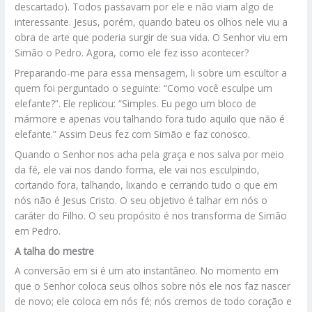
descartado). Todos passavam por ele e não viam algo de
interessante. Jesus, porém, quando bateu os olhos nele viu a
obra de arte que poderia surgir de sua vida. O Senhor viu em
Simão o Pedro. Agora, como ele fez isso acontecer?
Preparando-me para essa mensagem, li sobre um escultor a
quem foi perguntado o seguinte: “Como você esculpe um
elefante?”. Ele replicou: “Simples. Eu pego um bloco de
mármore e apenas vou talhando fora tudo aquilo que não é
elefante.” Assim Deus fez com Simão e faz conosco.
Quando o Senhor nos acha pela graça e nos salva por meio
da fé, ele vai nos dando forma, ele vai nos esculpindo,
cortando fora, talhando, lixando e cerrando tudo o que em
nós não é Jesus Cristo. O seu objetivo é talhar em nós o
caráter do Filho. O seu propósito é nos transforma de Simão
em Pedro.
A talha do mestre
A conversão em si é um ato instantâneo. No momento em
que o Senhor coloca seus olhos sobre nós ele nos faz nascer
de novo; ele coloca em nós fé; nós cremos de todo coração e