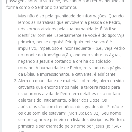
passagens sobre a vida dele, revelando com certos detalhes a
forma como o Senhor o transformou.
Mas não é só pela quantidade de informações. Quando
lemos as narrativas que envolvem a pessoa de Pedro,
nós somos atraídos pela sua humanidade. É fácil se
identificar com ele. Especialmente se você é do tipo: “Aja
primeiro, pense depois!” Principalmente se você é
impulsivo, impetuoso e inconsequente – p.e., veja Pedro
no monte da transfiguração, andando sobre as águas,
negando a Jesus e cortando a orelha do soldado
romano. A humanidade de Pedro, retratada nas páginas
da Bíblia, é impressionante, é cativante, é edificante!
Além da quantidade de material sobre ele, além da vida
cativante que encontramos nele, a terceira razão para
estudarmos a vida de Pedro em detalhes está no fato
dele ter sido, nitidamente, o líder dos Doze. Os
apóstolos são com frequência designados de “Simão e
os que com ele estavam” (Mc 1.36; Lc 9.32). Seu nome
sempre aparece primeiro na lista dos discípulos. Ele foi o
primeiro a ser chamado pelo nome por Jesus (Jo 1.40-