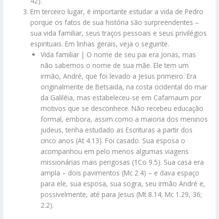
42).
Em terceiro lugar, é importante estudar a vida de Pedro
porque os fatos de sua história são surpreendentes –
sua vida familiar, seus traços pessoais e seus privilégios
espirituais. Em linhas gerais, veja o seguinte.
Vida familiar | O nome de seu pai era Jonas, mas
não sabemos o nome de sua mãe. Ele tem um
irmão, André, que foi levado a Jesus primeiro. Era
originalmente de Betsaida, na costa ocidental do mar
da Galiléia, mas estabeleceu-se em Cafarnaum por
motivos que se desconhece. Não recebeu educação
formal, embora, assim como a maioria dos meninos
judeus, tenha estudado as Escrituras a partir dos
cinco anos (At 4.13). Foi casado. Sua esposa o
acompanhou em pelo menos algumas viagens
missionárias mais perigosas (1Co 9.5). Sua casa era
ampla – dois pavimentos (Mc 2.4) – e dava espaço
para ele, sua esposa, sua sogra, seu irmão André e,
possivelmente, até para Jesus (Mt 8.14; Mc 1.29, 36;
2.2).