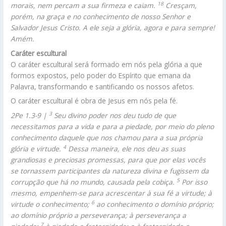
18
morais, nem percam a sua firmeza e caiam.
Cresçam,
porém, na graça e no conhecimento de nosso Senhor e
Salvador Jesus Cristo. A ele seja a glória, agora e para sempre!
Amém.
Caráter escultural
O caráter escultural será formado em nós pela glória a que
formos expostos, pelo poder do Espírito que emana da
Palavra, transformando e santificando os nossos afetos.
O caráter escultural é obra de Jesus em nós pela fé.
3
2Pe 1.3-9 |
Seu divino poder nos deu tudo de que
necessitamos para a vida e para a piedade, por meio do pleno
conhecimento daquele que nos chamou para a sua própria
4
glória e virtude.
Dessa maneira, ele nos deu as suas
grandiosas e preciosas promessas, para que por elas vocês
se tornassem participantes da natureza divina e fugissem da
5
corrupção que há no mundo, causada pela cobiça.
Por isso
mesmo, empenhem-se para acrescentar à sua fé a virtude; à
6
virtude o conhecimento;
ao conhecimento o domínio próprio;
ao domínio próprio a perseverança; à perseverança a
7