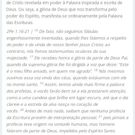
de Cristo revelada em poder à Palavra inspirada e escrita de
Deus. Ou seja, a glória de Deus que nos transforma pelo
poder do Espírito, manifesta-se ordinariamente pela Palavra
das Escrituras.
16
2Pe 1.16-21 |
De fato, não seguimos fábulas
engenhosamente inventadas, quando lhes falamos a respeito
do poder e da vinda de nosso Senhor Jesus Cristo; ao
contrário, nós fomos testemunhas oculares da sua
17
majestade.
Ele recebeu honra e glória da parte de Deus Pai,
quando da suprema glória lhe foi dirigida a voz que disse: “Este
18
é o meu filho amado, em quem me agrado”.
Nós mesmos
ouvimos essa voz vinda dos céus, quando estávamos com ele
19
no monte santo.
Assim, temos ainda mais firme a palavra
dos profetas, e vocês farão bem se a ela prestarem atenção,
como a uma candeia que brilha em lugar escuro, até que o dia
clareie e a estrela da alva nasça no coração de
20
vocês.
Antes de mais nada, saibam que nenhuma profecia
21
da Escritura provém de interpretação pessoal,
pois jamais a
profecia teve origem na vontade humana, mas homens
falaram da parte de Deus, impelidos pelo Espírito Santo.