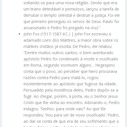
voltando-se para uma nova religião. Sendo que era
um tirano detestável e pernicioso, lançou a tarefa de
derrubar o templo celestial e destruir a justiça. Foi ele
que primeiro perseguiu os servos de Deus. Paulo foi
assassinado e Pedro foi pregado na cruz.”
John Fox (1517-1587 d.C.) | John Fox escreveu o
aclamado Livro dos Mártires, a maior obra sobre os
mártires cristãos já escrita. De Pedro, ele relatou:
“Dentre muitos outros santos, o bem-aventurado
apóstolo Pedro foi condenado à morte e crucificado
em Roma, segundo escrevem alguns… Hegespino
conta que o povo, ao perceber que Nero procurava
razões contra Pedro para matá-lo, rogou
insistentemente ao apóstolo que fugisse da cidade.
Persuadido pela insistência deles, Pedro dispôs-se a
fugir. Ao chegar, porém, à porta, viu o Senhor Jesus
Cristo que lhe vinha ao encontro. Adorando-o, Pedro
indagou: ‘Senhor, para onde vais?’ Ao que Ele
respondeu: ‘Vou para ser de novo crucificado’. Pedro,
ao dar-se conta de que era de seu sofrimento que o