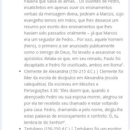
Palavra que salva as almas… Os ouvintes de Pedro,
insatisfeitos em apenas ouvir os ensinamentos
verbais da mensagem divina, pediram a Marcos, cujo
evangelho temos em mãos, que lhes deixasse um
resumo por escrito dos ensinamentos que lhes
haviam sido passados oralmente – já que Marcos
era um seguidor de Pedro… Por isso, aquele homem
(Nero), o primeiro a ser anunciado publicamente
como o inimigo de Deus, foi levado a assassinar os
apóstolos. Relata-se que, em seu reinado, Paulo foi
decapitado e Pedro foi crucificado, ambos em Roma”.
Clemente de Alexandria (150-215 d.C.) | Clemente foi
líder da escola de discípulos em Alexandria (escola
catequética). Ele escreveu em Missões e
Perseguições 3.30: “Eles dizem que, quando o
abençoado Pedro viu sua esposa morrer, alegrou-se
por ela ter recebido seu chamado e estar voltando
para casa. Pedro, chamando-a pelo nome, dirigiu-lhe
estas palavras de encorajamento e conforto: Ó, tu,
lembra-te do Senhor!”.
Tertuliano (150-250 d.C.) | Tertuliano foi um escritor