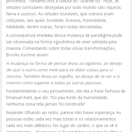
profundos. Tornamo-nos a cultura do “Grande Eu”. Hoje, as
virtudes curriculares desejadas por todo mundo são: riqueza,
fama e sucesso. As virtudes louváveis, que outrora eram
cobiçadas, tais quais: bondade, bravura, honestidade,
fidelidade, dentre outras, foram todas descartadas.
A consequência imediata dessa mudança de paradigma pode
ser observada na forma egocêntrica de viver adotada pela
maioria. Comentando sobre todas essas transformações,
Brooks escreve assim:
A mudança na forma de pensar levou ao egoísmo, ao desejo
de usar o outro como meio para se obter coisas para si
mesmo. Também levou ao orgulho, ao desejo de se ver a si
mesmo como superior a todas as outras pessoas.
Fundamentando o seu pensamento, ele cita a frase famosa de
Emanuel Kant, que diz: “Do pau tordo da humanidade,
nenhuma coisa reta jamais foi construída”.
Realente! Olhando ao redor, parece não haver esperança. As
pessoas estão cada vez mais tortas e os relacionamentos
cada vez mais utilitários. No lugar do caráter, o que se vê é
consumismo – de pessoas e de produtos; no lugar da ética e