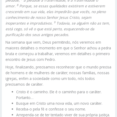
piedade;
à piedade a fraternidade; e à fraternidade o
8
amor.
Porque, se essas qualidades existirem e estiverem
crescendo em sua vida, elas impedirão que vocês, no pleno
conhecimento de nosso Senhor Jesus Cristo, sejam
9
inoperantes e improdutivos.
Todavia, se alguém não as tem,
está cego, só vê o que está perto, esquecendo-se da
purificação dos seus antigos pecados.
Na semana que vem, Deus permitindo, nós veremos em
maiores detalhes o momento em que o Senhor achou a pedra
bruta e começou a trabalhar, veremos em detalhes o primeiro
encontro de Jesus com Pedro.
Hoje, finalizando, precisamos reconhecer que o mundo precisa
de homens e de mulheres de caráter; nossas famílias, nossas
igrejas, enfim a sociedade como um todo, nós todos
precisamos de caráter.
Cristo é o caminho. Ele é o caminho para o caráter.
Portanto…
Busque em Cristo uma nova vida, um novo caráter.
Receba-o pela fé e confesse o seu nome.
Arrependa-se de ter tentado viver de sua própria justiça.