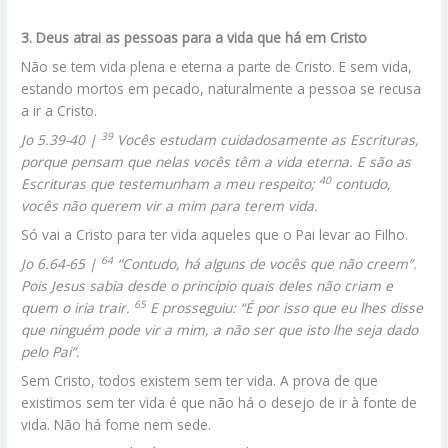
3. Deus atrai as pessoas para a vida que há em Cristo
Não se tem vida plena e eterna a parte de Cristo. E sem vida,
estando mortos em pecado, naturalmente a pessoa se recusa
a ir a Cristo.
39
Jo 5.39-40 |
Vocês estudam cuidadosamente as Escrituras,
porque pensam que nelas vocês têm a vida eterna. E são as
40
Escrituras que testemunham a meu respeito;
contudo,
vocês não querem vir a mim para terem vida.
Só vai a Cristo para ter vida aqueles que o Pai levar ao Filho.
64
Jo 6.64-65 |
“Contudo, há alguns de vocês que não creem”.
Pois Jesus sabia desde o princípio quais deles não criam e
65
quem o iria trair.
E prosseguiu: “É por isso que eu lhes disse
que ninguém pode vir a mim, a não ser que isto lhe seja dado
pelo Pai”.
Sem Cristo, todos existem sem ter vida. A prova de que
existimos sem ter vida é que não há o desejo de ir à fonte de
vida. Não há fome nem sede.