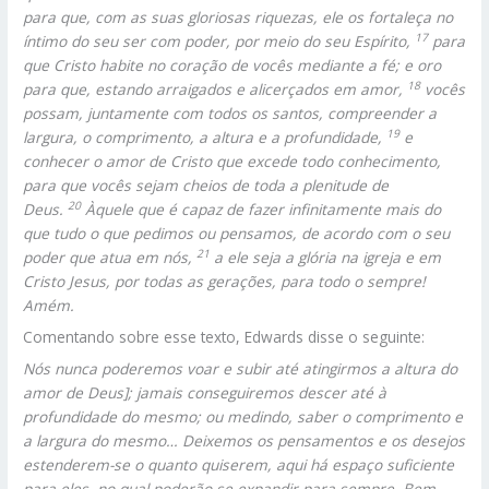
para que, com as suas gloriosas riquezas, ele os fortaleça no
17
íntimo do seu ser com poder, por meio do seu Espírito,
para
que Cristo habite no coração de vocês mediante a fé; e oro
18
para que, estando arraigados e alicerçados em amor,
vocês
possam, juntamente com todos os santos, compreender a
19
largura, o comprimento, a altura e a profundidade,
e
conhecer o amor de Cristo que excede todo conhecimento,
para que vocês sejam cheios de toda a plenitude de
20
Deus.
Àquele que é capaz de fazer infinitamente mais do
que tudo o que pedimos ou pensamos, de acordo com o seu
21
poder que atua em nós,
a ele seja a glória na igreja e em
Cristo Jesus, por todas as gerações, para todo o sempre!
Amém.
Comentando sobre esse texto, Edwards disse o seguinte:
Nós nunca poderemos voar e subir até atingirmos a altura do
amor de Deus]; jamais conseguiremos descer até à
profundidade do mesmo; ou medindo, saber o comprimento e
a largura do mesmo… Deixemos os pensamentos e os desejos
estenderem-se o quanto quiserem, aqui há espaço suficiente
para eles, no qual poderão se expandir para sempre. Bem-