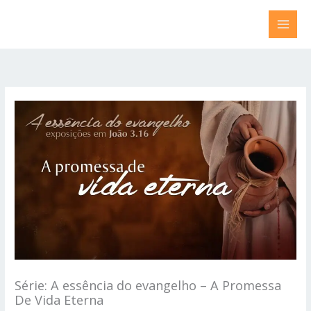
Ir
para
o
conteúdo
Série: A essência do evangelho – A Promessa
De Vida Eterna