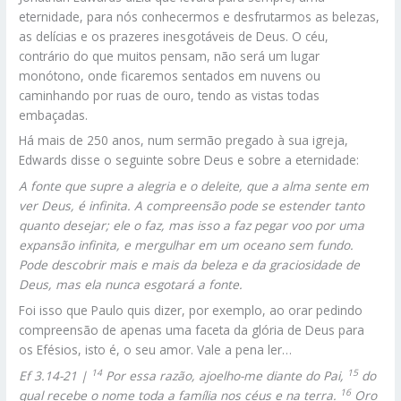
eternidade, para nós conhecermos e desfrutarmos as belezas,
as delícias e os prazeres inesgotáveis de Deus. O céu,
contrário do que muitos pensam, não será um lugar
monótono, onde ficaremos sentados em nuvens ou
caminhando por ruas de ouro, tendo as vistas todas
embaçadas.
Há mais de 250 anos, num sermão pregado à sua igreja,
Edwards disse o seguinte sobre Deus e sobre a eternidade:
A fonte que supre a alegria e o deleite, que a alma sente em
ver Deus, é infinita. A compreensão pode se estender tanto
quanto desejar; ele o faz, mas isso a faz pegar voo por uma
expansão infinita, e mergulhar em um oceano sem fundo.
Pode descobrir mais e mais da beleza e da graciosidade de
Deus, mas ela nunca esgotará a fonte.
Foi isso que Paulo quis dizer, por exemplo, ao orar pedindo
compreensão de apenas uma faceta da glória de Deus para
os Efésios, isto é, o seu amor. Vale a pena ler…
14
15
Ef 3.14-21 |
Por essa razão, ajoelho-me diante do Pai,
do
16
qual recebe o nome toda a família nos céus e na terra.
Oro