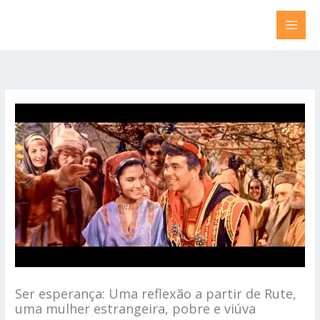
Ir
para
o
conteúdo
Ser esperança: Uma reflexão a partir de Rute,
uma mulher estrangeira, pobre e viúva