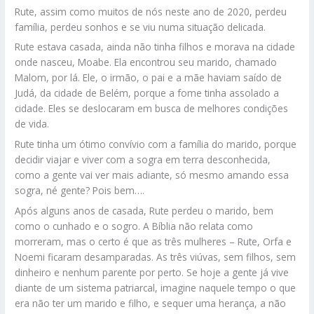
Rute, assim como muitos de nós neste ano de 2020, perdeu
família, perdeu sonhos e se viu numa situação delicada.
Rute estava casada, ainda não tinha filhos e morava na cidade
onde nasceu, Moabe. Ela encontrou seu marido, chamado
Malom, por lá. Ele, o irmão, o pai e a mãe haviam saído de
Judá, da cidade de Belém, porque a fome tinha assolado a
cidade. Eles se deslocaram em busca de melhores condições
de vida.
Rute tinha um ótimo convívio com a família do marido, porque
decidir viajar e viver com a sogra em terra desconhecida,
como a gente vai ver mais adiante, só mesmo amando essa
sogra, né gente? Pois bem….
Após alguns anos de casada, Rute perdeu o marido, bem
como o cunhado e o sogro. A Bíblia não relata como
morreram, mas o certo é que as três mulheres – Rute, Orfa e
Noemi ficaram desamparadas. As três viúvas, sem filhos, sem
dinheiro e nenhum parente por perto. Se hoje a gente já vive
diante de um sistema patriarcal, imagine naquele tempo o que
era não ter um marido e filho, e sequer uma herança, a não