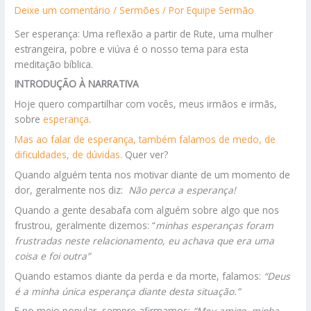
Deixe um comentário
/
Sermões
/ Por
Equipe Sermão
Ser esperança: Uma reflexão a partir de Rute, uma mulher
estrangeira, pobre e viúva é o nosso tema para esta
meditação bíblica.
INTRODUÇÃO À NARRATIVA
Hoje quero compartilhar com vocês, meus irmãos e irmãs,
sobre
esperança
.
Mas ao falar de esperança, também falamos de medo, de
dificuldades, de dúvidas.
Quer ver?
Quando alguém tenta nos motivar diante de um momento de
dor, geralmente nos diz:
Não perca a esperança!
Quando a gente desabafa com alguém sobre algo que nos
frustrou, geralmente dizemos: “
minhas esperanças foram
frustradas neste relacionamento, eu achava que era uma
coisa e foi outra”
Quando estamos diante da perda e da morte, falamos:
“Deus
é a minha única esperança diante desta situação.”
E no meio popular, sempre afirmamos:
“Meu amigo, minha