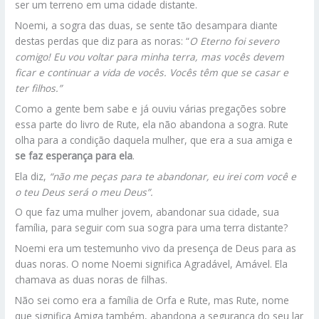
ser um terreno em uma cidade distante.
Noemi, a sogra das duas, se sente tão desampara diante
destas perdas que diz para as noras: “
O Eterno foi severo
comigo! Eu vou voltar para minha terra, mas vocês devem
ficar e continuar a vida de vocês. Vocês têm que se casar e
ter filhos.”
Como a gente bem sabe e já ouviu várias pregações sobre
essa parte do livro de Rute, ela não abandona a sogra. Rute
olha para a condição daquela mulher, que era a sua amiga e
se faz esperança para ela
.
Ela diz,
“não me peças para te abandonar, eu irei com você e
o teu Deus será o meu Deus”.
O que faz uma mulher jovem, abandonar sua cidade, sua
família, para seguir com sua sogra para uma terra distante?
Noemi era um testemunho vivo da presença de Deus para as
duas noras. O nome Noemi significa Agradável, Amável. Ela
chamava as duas noras de filhas.
Não sei como era a família de Orfa e Rute, mas Rute, nome
que significa Amiga também, abandona a segurança do seu lar