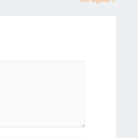
Post seguinte
→