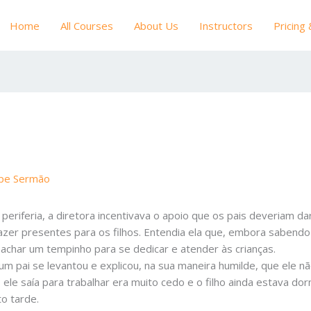
Home
All Courses
About Us
Instructors
Pricing
ipe Sermão
eriferia, a diretora incentivava o apoio que os pais deveriam dar
r presentes para os filhos. Entendia ela que, embora sabendo 
achar um tempinho para se dedicar e atender às crianças.
um pai se levantou e explicou, na sua maneira humilde, que ele nã
ele saía para trabalhar era muito cedo e o filho ainda estava do
to tarde.