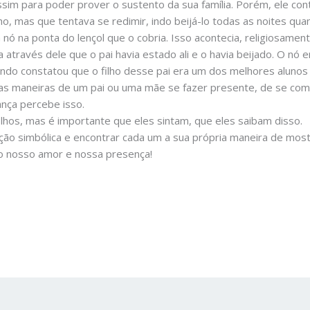
 assim para poder prover o sustento da sua família. Porém, ele c
ho, mas que tentava se redimir, indo beijá-lo todas as noites qu
ó na ponta do lençol que o cobria. Isso acontecia, religiosamente
a através dele que o pai havia estado ali e o havia beijado. O nó 
ando constatou que o filho desse pai era um dos melhores alunos 
itas maneiras de um pai ou uma mãe se fazer presente, de se comu
ança percebe isso.
hos, mas é importante que eles sintam, que eles saibam disso.
o simbólica e encontrar cada um a sua própria maneira de mostr
o nosso amor e nossa presença!