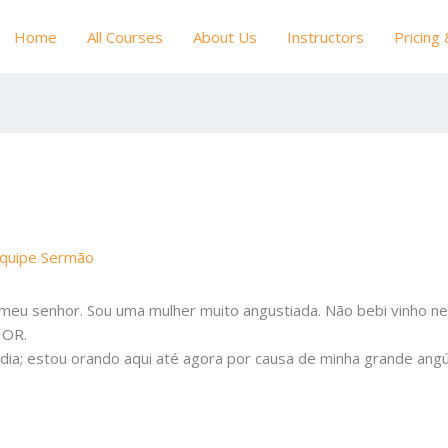
Home
All Courses
About Us
Instructors
Pricing
quipe Sermão
 meu senhor. Sou uma mulher muito angustiada. Não bebi vinho n
HOR.
ia; estou orando aqui até agora por causa de minha grande angús