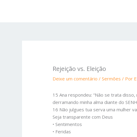
Ir
para
o
conteúdo
Rejeição vs. Eleição
Deixe um comentário
/
Sermões
/ Por
E
15 Ana respondeu: “Não se trata disso,
derramando minha alma diante do SEN
16 Não julgues tua serva uma mulher vad
Seja transparente com Deus
• Sentimentos
• Feridas