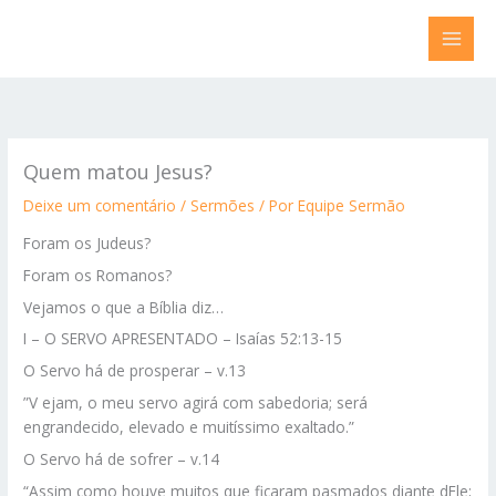
Ir
para
o
conteúdo
Quem matou Jesus?
Deixe um comentário
/
Sermões
/ Por
Equipe Sermão
Foram os Judeus?
Foram os Romanos?
Vejamos o que a Bíblia diz…
I – O SERVO APRESENTADO – Isaías 52:13-15
O Servo há de prosperar – v.13
”V ejam, o meu servo agirá com sabedoria; será
engrandecido, elevado e muitíssimo exaltado.”
O Servo há de sofrer – v.14
“Assim como houve muitos que ficaram pasmados diante dEle;