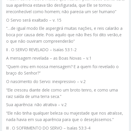
sua aparência estava tão desfigurada, que Ele se tornou
irreconhecível como homem; não parecia um ser humano”
O Servo será exaltado – v. 15
“…de igual modo Ele aspergirá muitas nações, e reis calarão a
boca por causa dele. Pois aquilo que não lhes foi dito verão,e
o que não ouviram compreenderão”
II . O SERVO REVELADO – Isaías 53:1-2
A mensagem revelada – as Boas Novas – v.1
“Quem creu em nossa mensagem? E a quem foi revelado o
braço do Senhor?”
O nascimento do Servo: inexpressivo – v.2
“Ele cresceu diante dele como um broto tenro, e como uma
raiz saída de uma terra seca.”
Sua aparência: não atrativa – v.2
“Ele não tinha qualquer beleza ou majestade que nos atraísse,
nada havia em sua aparência para que o desejássemos.”
III . O SOFRIMENTO DO SERVO – Isaías 53:3-4