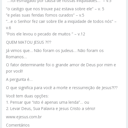
“…foi esmagado por causa de nossas iniqüidades…” – v.5
“o castigo que nos trouxe paz estava sobre ele” – v. 5
”e pelas suas feridas fomos curados” – v.5
”…e o Senhor fez cair sobre Ele a iniqüidade de todos nós” –
v.6
“Pois ele levou o pecado de muitos ” – v.12
QUEM MATOU JESUS ?!??
Já vimos que… Não foram os Judeus… Não foram os
Romanos…
O fator determinante foi o grande amor de Deus por mim e
por você!
A pergunta é…
O que significa para você a morte e ressurreição de Jesus?!??
Você tem duas opções:
1. Pensar que “isto é apenas uma lenda”… ou
2. Levar Deus, Sua Palavra e Jesus Cristo a sério!
www.ejesus.com.br
Comentários