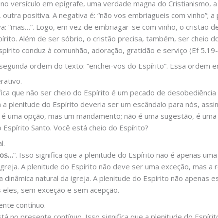
na no versículo em epígrafe, uma verdade magna do Cristianismo, a
outra positiva. A negativa é: “não vos embriagueis com vinho”; a p
a: “mas…”. Logo, em vez de embriagar-se com vinho, o cristão de
írito. Além de ser sóbrio, o cristão precisa, também, ser cheio 
pírito conduz à comunhão, adoração, gratidão e serviço (Ef 5.19-
segunda ordem do texto: “enchei-vos do Espírito”. Essa ordem e
rativo.
nifica que não ser cheio do Espírito é um pecado de desobediênc
a plenitude do Espírito deveria ser um escândalo para nós, ass
ão é uma opção, mas um mandamento; não é uma sugestão, é uma
 Espírito Santo. Você está cheio do Espírito?
l.
vos…
”. Isso significa que a plenitude do Espírito não é apenas u
greja. A plenitude do Espírito não deve ser uma exceção, mas a
dinâmica natural da igreja. A plenitude do Espírito não apenas e
 eles, sem exceção e sem acepção.
ente contínuo.
está no presente contínuo. Isso significa que a plenitude do Espír