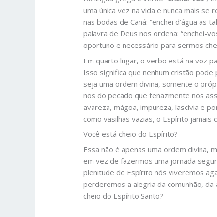
uma única vez na vida e nunca mais se
nas bodas de Caná: “enchei d’água as t
palavra de Deus nos ordena: “enchei-vo
oportuno e necessário para sermos chei
​Em quarto lugar, o verbo está na voz pa
Isso significa que nenhum cristão pode 
seja uma ordem divina, somente o própr
nos do pecado que tenazmente nos asse
avareza, mágoa, impureza, lascívia e p
como vasilhas vazias, o Espírito jamais 
​Você está cheio do Espírito?
Essa não é apenas uma ordem divina, m
em vez de fazermos uma jornada segura.
plenitude do Espírito nós viveremos aga
perderemos a alegria da comunhão, da a
cheio do Espírito Santo?