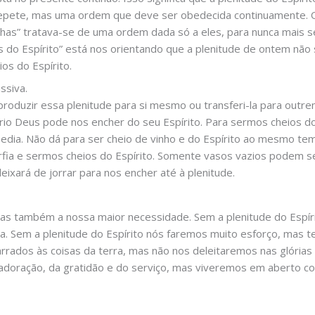
 repete, mas uma ordem que deve ser obedecida continuamente.
alhas” tratava-se de uma ordem dada só a eles, para nunca mais s
s do Espírito” está nos orientando que a plenitude de ontem não
os do Espírito.
ssiva.
produzir essa plenitude para si mesmo ou transferi-la para outre
io Deus pode nos encher do seu Espírito. Para sermos cheios do 
dia. Não dá para ser cheio de vinho e do Espírito ao mesmo te
orfia e sermos cheios do Espírito. Somente vasos vazios podem s
deixará de jorrar para nos encher até à plenitude.
as também a nossa maior necessidade. Sem a plenitude do Espí
 Sem a plenitude do Espírito nós faremos muito esforço, mas te
rrados às coisas da terra, mas não nos deleitaremos nas glórias 
doração, da gratidão e do serviço, mas viveremos em aberto con