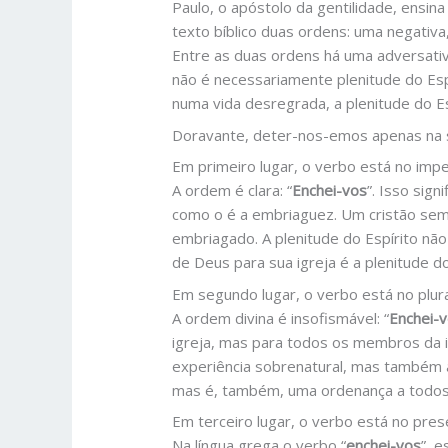
​Paulo, o apóstolo da gentilidade, ensi
texto bíblico duas ordens: uma negativa, 
Entre as duas ordens há uma adversativ
não é necessariamente plenitude do Esp
numa vida desregrada, a plenitude do Es
​Doravante, deter-nos-emos apenas na 
​Em primeiro lugar, o verbo está no impe
A ordem é clara: “
Enchei-vos
”. Isso sig
como o é a embriaguez. Um cristão sem 
embriagado. A plenitude do Espírito n
de Deus para sua igreja é a plenitude do
​Em segundo lugar, o verbo está no plura
A ordem divina é insofismável: “
Enchei-
igreja, mas para todos os membros da i
experiência sobrenatural, mas também a 
mas é, também, uma ordenança a todos
​Em terceiro lugar, o verbo está no pres
Na língua grega o verbo “
enchei-vos
”, 