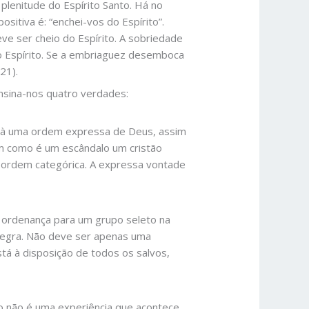
 plenitude do Espírito Santo. Há no
ositiva é: “enchei-vos do Espírito”.
ve ser cheio do Espírito. A sobriedade
do Espírito. Se a embriaguez desemboca
21).
nsina-nos quatro verdades:
ia à uma ordem expressa de Deus, assim
im como é um escândalo um cristão
 ordem categórica. A expressa vontade
ma ordenança para um grupo seleto na
 regra. Não deve ser apenas uma
stá à disposição de todos os salvos,
ito não é uma experiência que acontece