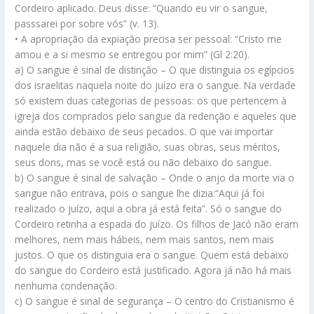
Cordeiro aplicado. Deus disse: “Quando eu vir o sangue,
passsarei por sobre vós” (v. 13).
• A apropriação da expiação precisa ser pessoal: “Cristo me
amou e a si mesmo se entregou por mim” (Gl 2:20).
a) O sangue é sinal de distinção – O que distinguia os egípcios
dos israelitas naquela noite do juízo era o sangue. Na verdade
só existem duas categorias de pessoas: os que pertencem à
igreja dos comprados pelo sangue da redenção e aqueles que
ainda estão debaixo de seus pecados. O que vai importar
naquele dia não é a sua religião, suas obras, seus méritos,
seus dons, mas se você está ou não debaixo do sangue.
b) O sangue é sinal de salvação – Onde o anjo da morte via o
sangue não entrava, pois o sangue lhe dizia:“Aqui já foi
realizado o juízo, aqui a obra já está feita”. Só o sangue do
Cordeiro retinha a espada do juízo. Os filhos de Jacó não eram
melhores, nem mais hábeis, nem mais santos, nem mais
justos. O que os distinguia era o sangue. Quem está debaixo
do sangue do Cordeiro está justificado. Agora já não há mais
nenhuma condenação.
c) O sangue é sinal de segurança – O centro do Cristianismo é