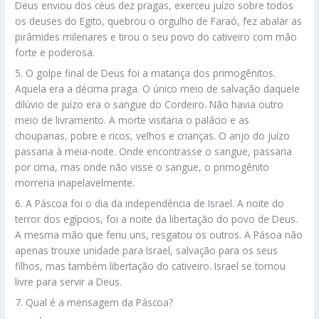
Deus enviou dos céus dez pragas, exerceu juízo sobre todos
os deuses do Egito, quebrou o orgulho de Faraó, fez abalar as
pirâmides milenares e tirou o seu povo do cativeiro com mão
forte e poderosa.
5. O golpe final de Deus foi a matança dos primogênitos.
Aquela era a décima praga. O único meio de salvação daquele
dilúvio de juízo era o sangue do Cordeiro. Não havia outro
meio de livramento. A morte visitaria o palácio e as
choupanas, pobre e ricos, velhos e crianças. O anjo do juízo
passaria à meia-noite. Onde encontrasse o sangue, passaria
por cima, mas onde não visse o sangue, o primogênito
morreria inapelavelmente.
6. A Páscoa foi o dia da independência de Israel. A noite do
terror dos egípcios, foi a noite da libertação do povo de Deus.
A mesma mão que feriu uns, resgatou os outros. A Pásoa não
apenas trouxe unidade para Israel, salvação para os seus
filhos, mas também libertação do cativeiro. Israel se tornou
livre para servir a Deus.
7. Qual é a mensagem da Páscoa?