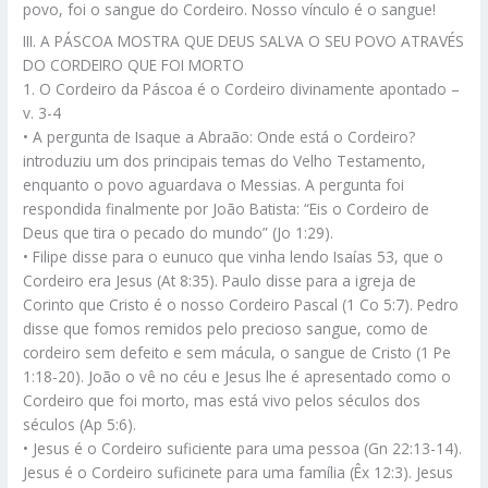
povo, foi o sangue do Cordeiro. Nosso vínculo é o sangue!
III. A PÁSCOA MOSTRA QUE DEUS SALVA O SEU POVO ATRAVÉS
DO CORDEIRO QUE FOI MORTO
1. O Cordeiro da Páscoa é o Cordeiro divinamente apontado –
v. 3-4
• A pergunta de Isaque a Abraão: Onde está o Cordeiro?
introduziu um dos principais temas do Velho Testamento,
enquanto o povo aguardava o Messias. A pergunta foi
respondida finalmente por João Batista: “Eis o Cordeiro de
Deus que tira o pecado do mundo” (Jo 1:29).
• Filipe disse para o eunuco que vinha lendo Isaías 53, que o
Cordeiro era Jesus (At 8:35). Paulo disse para a igreja de
Corinto que Cristo é o nosso Cordeiro Pascal (1 Co 5:7). Pedro
disse que fomos remidos pelo precioso sangue, como de
cordeiro sem defeito e sem mácula, o sangue de Cristo (1 Pe
1:18-20). João o vê no céu e Jesus lhe é apresentado como o
Cordeiro que foi morto, mas está vivo pelos séculos dos
séculos (Ap 5:6).
• Jesus é o Cordeiro suficiente para uma pessoa (Gn 22:13-14).
Jesus é o Cordeiro suficinete para uma família (Êx 12:3). Jesus