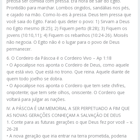
precisa ser comida com pressa. Era hora de sair do Egito.
Prontidão para marchar. Lombos cingidos, sandálias nos pés,
e cajado na mão. Como-lo-eis à pressa. Deus tem pressa que
você saia do Egito. Faraó quis deter o povo: 1) Sirvam a Deus
no Egito mesmo (8:25); 2) Fiquem perto (8:28); 3) Fiquem os
jovens (10:10,11); 4) Fiquem os rebanhos (10:24-26). Moisés
não negocia. O Egito não é o lugar para o povo de Deus
permanecer.
6. O Cordeiro da Páscoa é o Cordeiro Vivo – Ap 1:18
• O Apocalipse nos aponta o Cordeiro de Deus, como aquele
que está vivo. Que está no trono. Que reina. Aquele diante de
quem todo joelho se dobra.
• O Apocalipse nos aponta o Cordeiro que tem sete chifres,
onipotente; que tem sete olhos, onisciente. O Cordeiro que
voltará para julgar as nações.
IV. A PÁSCOA É UM MEMORIAL A SER PERPETUADO A FIM QUE
AS NOVAS GERAÇÕES CONHEÇAM A SALVAÇÃO DE DEUS
1. Conte para as futuras gerações o que Deus fez por você – v.
26-28
• A nova geração que iria entrar na terra prometida, poderia