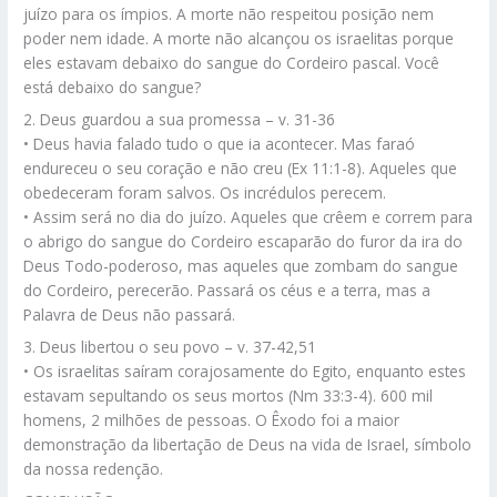
juízo para os ímpios. A morte não respeitou posição nem
poder nem idade. A morte não alcançou os israelitas porque
eles estavam debaixo do sangue do Cordeiro pascal. Você
está debaixo do sangue?
2. Deus guardou a sua promessa – v. 31-36
• Deus havia falado tudo o que ia acontecer. Mas faraó
endureceu o seu coração e não creu (Ex 11:1-8). Aqueles que
obedeceram foram salvos. Os incrédulos perecem.
• Assim será no dia do juízo. Aqueles que crêem e correm para
o abrigo do sangue do Cordeiro escaparão do furor da ira do
Deus Todo-poderoso, mas aqueles que zombam do sangue
do Cordeiro, perecerão. Passará os céus e a terra, mas a
Palavra de Deus não passará.
3. Deus libertou o seu povo – v. 37-42,51
• Os israelitas saíram corajosamente do Egito, enquanto estes
estavam sepultando os seus mortos (Nm 33:3-4). 600 mil
homens, 2 milhões de pessoas. O Êxodo foi a maior
demonstração da libertação de Deus na vida de Israel, símbolo
da nossa redenção.