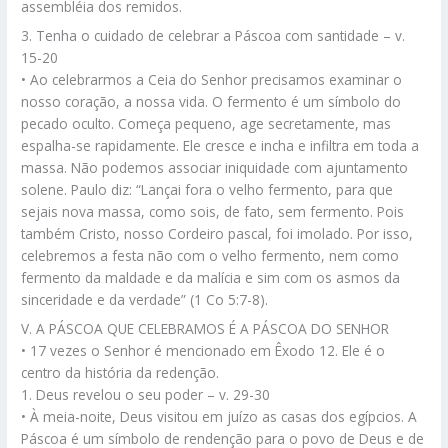
assembléia dos remidos.
3. Tenha o cuidado de celebrar a Páscoa com santidade – v.
15-20
• Ao celebrarmos a Ceia do Senhor precisamos examinar o
nosso coração, a nossa vida. O fermento é um símbolo do
pecado oculto. Começa pequeno, age secretamente, mas
espalha-se rapidamente. Ele cresce e incha e infiltra em toda a
massa. Não podemos associar iniquidade com ajuntamento
solene. Paulo diz: “Lançai fora o velho fermento, para que
sejais nova massa, como sois, de fato, sem fermento. Pois
também Cristo, nosso Cordeiro pascal, foi imolado. Por isso,
celebremos a festa não com o velho fermento, nem como
fermento da maldade e da malícia e sim com os asmos da
sinceridade e da verdade” (1 Co 5:7-8).
V. A PÁSCOA QUE CELEBRAMOS É A PÁSCOA DO SENHOR
• 17 vezes o Senhor é mencionado em Êxodo 12. Ele é o
centro da história da redenção.
1. Deus revelou o seu poder – v. 29-30
• À meia-noite, Deus visitou em juízo as casas dos egípcios. A
Páscoa é um símbolo de rendenção para o povo de Deus e de