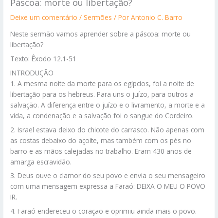
Páscoa: morte ou libertação?
Deixe um comentário
/
Sermões
/ Por
Antonio C. Barro
Neste sermão vamos aprender sobre a páscoa: morte ou
libertação?
Texto: Êxodo 12.1-51
INTRODUÇÃO
1. A mesma noite da morte para os egípcios, foi a noite de
libertação para os hebreus. Para uns o juízo, para outros a
salvação. A diferença entre o juízo e o livramento, a morte e a
vida, a condenação e a salvação foi o sangue do Cordeiro.
2. Israel estava deixo do chicote do carrasco. Não apenas com
as costas debaixo do açoite, mas também com os pés no
barro e as mãos calejadas no trabalho. Eram 430 anos de
amarga escravidão.
3. Deus ouve o clamor do seu povo e envia o seu mensageiro
com uma mensagem expressa a Faraó: DEIXA O MEU O POVO
IR.
4. Faraó endereceu o coração e oprimiu ainda mais o povo.