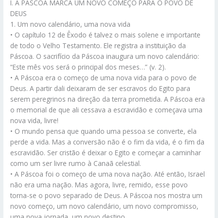
I. A PÁSCOA MARCA UM NOVO COMEÇO PARA O POVO DE
DEUS
1. Um novo calendário, uma nova vida
• O capítulo 12 de Êxodo é talvez o mais solene e importante
de todo o Velho Testamento. Ele registra a instituição da
Páscoa. O sacrifício da Páscoa inaugura um novo calendário:
“Este mês vos será o principal dos meses…” (v. 2).
• A Páscoa era o começo de uma nova vida para o povo de
Deus. A partir dali deixaram de ser escravos do Egito para
serem peregrinos na direção da terra prometida. A Páscoa era
o memorial de que ali cessava a escravidão e começava uma
nova vida, livre!
• O mundo pensa que quando uma pessoa se converte, ela
perde a vida. Mas a conversão não é o fim da vida, é o fim da
escravidão. Ser cristão é deixar o Egito e começar a caminhar
como um ser livre rumo à Canaã celestial.
• A Páscoa foi o começo de uma nova nação. Até então, Israel
não era uma nação. Mas agora, livre, remido, esse povo
torna-se o povo separado de Deus. A Páscoa nos mostra um
novo começo, um novo calendário, um novo compromisso,
uma nova jornada, um novo destino.