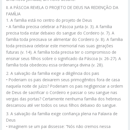
II. A PÁSCOA REVELA O PROJETO DE DEUS NA REDENÇÃO DA
FAMÍLIA
1. A família está no centro do projeto de Deus
• A família precisa celebrar a Páscoa junta (v. 3). A família
precisa toda estar debaixo do sangue do Cordeiro (v. 7). A
família toda precisava se alimentar do Cordeiro (v. 8). A família
toda precisava celebrar este memorial nas suas gerações
futuras (v. 14). A família toda precisa ter o compromisso de
ensinar seus filhos sobre o significado da Páscoa (v. 26-27). A
família toda obedeceu essa ordenança divina (v. 28).
2. A salvação da família exige a diligência dos pais
• Poderiam os pais deixarem seus primogênitos fora de casa
naquela noite de juízo? Poderiam os pais negligenciar a ordem
de Deus de sacrificar o Cordeiro e passar o seu sangue nas
vergas das portas? Certamente nenhuma família dos hebreus
descansou até ver todos os seus filhos debaixo do sangue.
3. A salvação da família exige confiança plena na Palavra de
Deus
• Imaginem se um pai dissesse: “Nós não cremos nessa