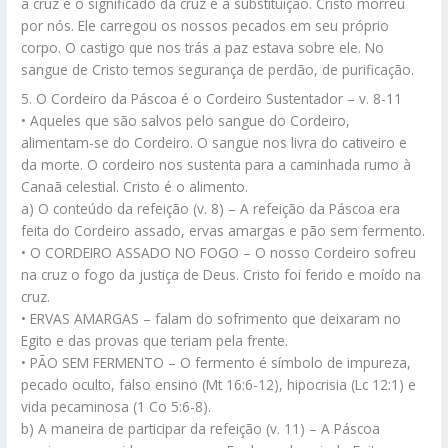
a cruz e o significado da cruz é a substituição. Cristo morreu
por nós. Ele carregou os nossos pecados em seu próprio
corpo. O castigo que nos trás a paz estava sobre ele. No
sangue de Cristo temos segurança de perdão, de purificação.
5. O Cordeiro da Páscoa é o Cordeiro Sustentador – v. 8-11
• Aqueles que são salvos pelo sangue do Cordeiro,
alimentam-se do Cordeiro. O sangue nos livra do cativeiro e
da morte. O cordeiro nos sustenta para a caminhada rumo à
Canaã celestial. Cristo é o alimento.
a) O conteúdo da refeição (v. 8) – A refeição da Páscoa era
feita do Cordeiro assado, ervas amargas e pão sem fermento.
• O CORDEIRO ASSADO NO FOGO – O nosso Cordeiro sofreu
na cruz o fogo da justiça de Deus. Cristo foi ferido e moído na
cruz.
• ERVAS AMARGAS – falam do sofrimento que deixaram no
Egito e das provas que teriam pela frente.
• PÃO SEM FERMENTO – O fermento é símbolo de impureza,
pecado oculto, falso ensino (Mt 16:6-12), hipocrisia (Lc 12:1) e
vida pecaminosa (1 Co 5:6-8).
b) A maneira de participar da refeição (v. 11) – A Páscoa