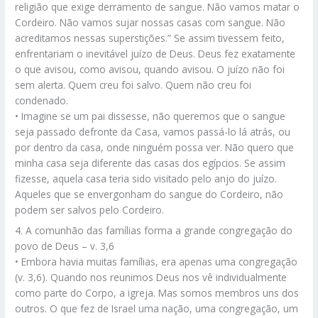
religião que exige derramento de sangue. Não vamos matar o
Cordeiro. Não vamos sujar nossas casas com sangue. Não
acreditamos nessas superstições.” Se assim tivessem feito,
enfrentariam o inevitável juízo de Deus. Deus fez exatamente
o que avisou, como avisou, quando avisou. O juízo não foi
sem alerta. Quem creu foi salvo. Quem não creu foi
condenado.
• Imagine se um pai dissesse, não queremos que o sangue
seja passado defronte da Casa, vamos passá-lo lá atrás, ou
por dentro da casa, onde ninguém possa ver. Não quero que
minha casa seja diferente das casas dos egípcios. Se assim
fizesse, aquela casa teria sido visitado pelo anjo do juízo.
Aqueles que se envergonham do sangue do Cordeiro, não
podem ser salvos pelo Cordeiro.
4. A comunhão das famílias forma a grande congregação do
povo de Deus – v. 3,6
• Embora havia muitas famílias, era apenas uma congregação
(v. 3,6). Quando nos reunimos Deus nos vê individualmente
como parte do Corpo, a igreja. Mas somos membros uns dos
outros. O que fez de Israel uma nação, uma congregação, um