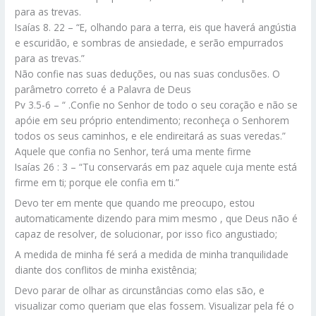
para as trevas.
Isaías 8. 22 – “E, olhando para a terra, eis que haverá angústia
e escuridão, e sombras de ansiedade, e serão empurrados
para as trevas.”
Não confie nas suas deduções, ou nas suas conclusões. O
parâmetro correto é a Palavra de Deus
Pv 3.5-6 – “ .Confie no Senhor de todo o seu coração e não se
apóie em seu próprio entendimento; reconheça o Senhorem
todos os seus caminhos, e ele endireitará as suas veredas.”
Aquele que confia no Senhor, terá uma mente firme
Isaías 26 : 3 – “Tu conservarás em paz aquele cuja mente está
firme em ti; porque ele confia em ti.”
Devo ter em mente que quando me preocupo, estou
automaticamente dizendo para mim mesmo , que Deus não é
capaz de resolver, de solucionar, por isso fico angustiado;
A medida de minha fé será a medida de minha tranquilidade
diante dos conflitos de minha existência;
Devo parar de olhar as circunstâncias como elas são, e
visualizar como queriam que elas fossem. Visualizar pela fé o