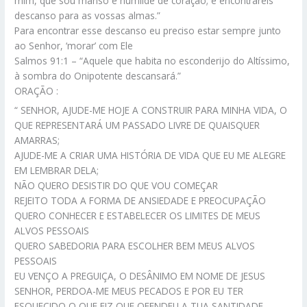
mim, que sou manso e humilde de coração; e encontrareis
descanso para as vossas almas.”
Para encontrar esse descanso eu preciso estar sempre junto
ao Senhor, ‘morar’ com Ele
Salmos 91:1 – “Aquele que habita no esconderijo do Altíssimo,
à sombra do Onipotente descansará.”
ORAÇÃO :
“ SENHOR, AJUDE-ME HOJE A CONSTRUIR PARA MINHA VIDA, O
QUE REPRESENTARÁ UM PASSADO LIVRE DE QUAISQUER
AMARRAS;
AJUDE-ME A CRIAR UMA HISTÓRIA DE VIDA QUE EU ME ALEGRE
EM LEMBRAR DELA;
NÃO QUERO DESISTIR DO QUE VOU COMEÇAR
REJEITO TODA A FORMA DE ANSIEDADE E PREOCUPAÇÃO
QUERO CONHECER E ESTABELECER OS LIMITES DE MEUS
ALVOS PESSOAIS
QUERO SABEDORIA PARA ESCOLHER BEM MEUS ALVOS
PESSOAIS
EU VENÇO A PREGUIÇA, O DESÂNIMO EM NOME DE JESUS
SENHOR, PERDOA-ME MEUS PECADOS E POR EU TER
ESQUECIDO O QUE FIZ QUE OFENDEU A TUA SANTIDADE