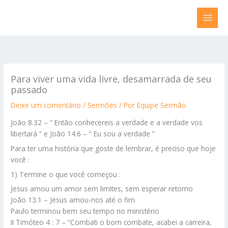
Ir
para
o
conteúdo
Para viver uma vida livre, desamarrada de seu
passado
Deixe um comentário
/
Sermões
/ Por
Equipe Sermão
João 8.32 – “ Então conhecereis a verdade e a verdade vos
libertará ” e João 14.6 – “ Eu sou a verdade ”
Para ter uma história que goste de lembrar, é preciso que hoje
você :
1) Termine o que você começou :
Jesus amou um amor sem limites, sem esperar retorno
João 13.1 – Jesus amou-nos até o fim
Paulo terminou bem seu tempo no ministério
II Timóteo 4 : 7 – “Combati o bom combate, acabei a carreira,