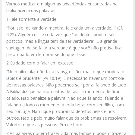
Vamos meditar em algumas advertências encontradas na
bíblia acerca das palavras:
1.Fale somente a verdade.
“Por isso, deixando a mentira, fale cada um a verdade…” (Ef.
4.25). Alguém disse certa vez que “os dentes podem ser
postiços, mas a língua tem de ser verdadeira”. E a grande
vantagem de se falar a verdade é que você não precisa ficar
preocupado em lembrar-se do que disse.
2.Cuidado com o falar em excesso.
“No muito falar não falta transgressão, mas o que modera os
lábios é prudente” (Pv 10.19). É necessário haver um controle
de nossas palavras. Não podemos sair por aí falando de tudo.
A Bíblia diz que há momentos de falar e momento de ficar
calado. Não banalize a palavra. Não fique falando, falando e
falando a todo o momento, a toda hora, com seu filho, com
seu cônjuge. Não fique procurando defeitos neles e nos
outros. Não é pelo muito falar que os problemas se resolvem.
Valorize o que as pessoas têm de bom.
3.As palavras podem trazer vida mas também podem trazer a