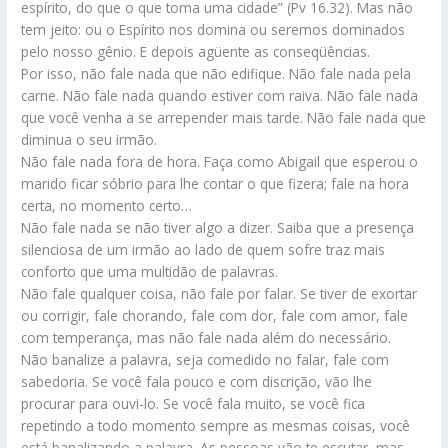
espírito, do que o que toma uma cidade” (Pv 16.32). Mas não
tem jeito: ou o Espírito nos domina ou seremos dominados
pelo nosso gênio. E depois agüente as conseqüências.
Por isso, não fale nada que não edifique. Não fale nada pela
carne. Não fale nada quando estiver com raiva. Não fale nada
que você venha a se arrepender mais tarde. Não fale nada que
diminua o seu irmão.
Não fale nada fora de hora. Faça como Abigail que esperou o
marido ficar sóbrio para lhe contar o que fizera; fale na hora
certa, no momento certo…
Não fale nada se não tiver algo a dizer. Saiba que a presença
silenciosa de um irmão ao lado de quem sofre traz mais
conforto que uma multidão de palavras.
Não fale qualquer coisa, não fale por falar. Se tiver de exortar
ou corrigir, fale chorando, fale com dor, fale com amor, fale
com temperança, mas não fale nada além do necessário.
Não banalize a palavra, seja comedido no falar, fale com
sabedoria. Se você fala pouco e com discrição, vão lhe
procurar para ouvi-lo. Se você fala muito, se você fica
repetindo a todo momento sempre as mesmas coisas, você
está banalizando a palavra. As pessoas vão te escutar, mas