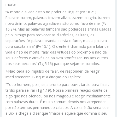
morte.
“A morte e a vida estão no poder da língua” (Pv 18.21).
Palavras curam, palavras trazem alívio, trazem alegria, trazem
novo ânimo, palavras agradáveis são como favo de mel (Pv
16.24). Mas as palavras também são poderosas armas usadas
pelo inimigo para provocar as discórdias, as lutas, as
separações. “A palavra branda desvia o furor, mas a palavra
dura suscita a ira” (Pv 15.1). O crente é chamado para falar de
vida e não de morte, falar das virtudes do próximo e não de
seus defeitos e através da palavra “confessar uns aos outros
dos seus pecados” (Tg 5.16) para que sejamos curados.
4.Não ceda ao impulso de falar, de responder, de reagir
imediatamente. Busque a direção do Espírito:
“Todo homem, pois, seja pronto para ouvir, tardio para falar,
tardio para se irar (Tg 1.19). Nossa primeira reação diante de
algo que nos ofendeu ou nos magoou é reagir imediatamente
com palavras duras. É muito comum depois nos arrepender
por não termos permanecido calados. A coisa é tão séria que
a Bíblia chega a dizer que “maior é aquele que domina o seu