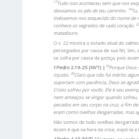
17
Tudo isso aconteceu sem que nos esqu
19
desviamos os pés de teu caminho.
Tu,
tivéssemos nos esquecido do nome de n
2
conhece os segredos de cada coração.
matadouro.
O v. 22 mostra o estado atual do salmis
perseguidos por causa de sua fé). Sim,
se sofra por causa da justiça, pois assi
19
1Pedro 2.19-25 (NVT) |
Porque Deus s
20
injusto.
Claro que não há mérito algum
suportam com paciência, Deus se agrad
Cristo sofreu por vocês. Ele é seu exem
nem ameaçou se vingar quando sofreu, 
pecados em seu corpo na cruz, a fim de
eram como ovelhas desgarradas, mas ag
Não somos de tudo ovelhas desgarradas
Assim é que na hora da crise, expô-la a