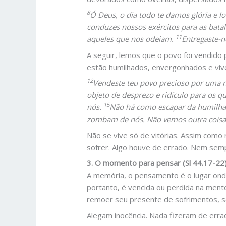
8
Ó Deus, o dia todo te damos glória e
conduzes nossos exércitos para as bata
11
aqueles que nos odeiam.
Entregaste-n
A seguir, lemos que o povo foi vendido 
estão humilhados, envergonhados e viv
12
Vendeste teu povo precioso por uma ni
objeto de desprezo e ridículo para os 
15
nós.
Não há como escapar da humilhaç
zombam de nós. Não vemos outra coisa,
Não se vive só de vitórias. Assim com
sofrer. Algo houve de errado. Nem sempr
3. O momento para pensar (Sl 44.17-22
A memória, o pensamento é o lugar ond
portanto, é vencida ou perdida na mente
remoer seu presente de sofrimentos, 
Alegam inocência. Nada fizeram de errad