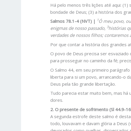
Há pelo menos três lições até aqui: (1
bondade de Deus; (3) a história dos gr
1
Salmos 78.1-4 (NVT) |
Ó meu povo, ouç
3
enigmas de nosso passado,
histórias 
verdades de nossos filhos; contaremos à
Por que contar a história dos grandes 
O povo de Deus precisa ser esvaziado d
para prosseguir no caminho da fé; preci
O Salmo 44, em seu primeiro parágrafo 
liberta para si um povo, arrancando-o d
Deus pela tão grande libertação.
Tudo parecia estar muito bem, mas há
dores.
2. O presente de sofrimento (Sl 44.9-16
A segunda estrofe deste salmo é desta
todo, louvavam e davam glória a Deus (
devorados como ovelhas, dispersados no