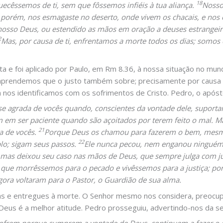
18
ecêssemos de ti, sem que fôssemos infiéis à tua aliança.
Nosso
 porém, nos esmagaste no deserto, onde vivem os chacais, e nos 
osso Deus, ou estendido as mãos em oração a deuses estrangei
2
Mas, por causa de ti, enfrentamos a morte todos os dias; somos
ta e foi aplicado por Paulo, em Rm 8.36, à nossa situação no mun
 aprendemos que o justo também sobre; precisamente por causa d
m nos identificamos com os sofrimentos de Cristo. Pedro, o apóst
e agrada de vocês quando, conscientes da vontade dele, suport
 em ser paciente quando são açoitados por terem feito o mal. Ma
21
a de vocês.
Porque Deus os chamou para fazerem o bem, mesmo 
22
plo; sigam seus passos.
Ele nunca pecou, nem enganou ningué
mas deixou seu caso nas mãos de Deus, que sempre julga com ju
 que morrêssemos para o pecado e vivêssemos para a justiça; po
ora voltaram para o Pastor, o Guardião de sua alma.
 e entregues à morte. O Senhor mesmo nos considera, preocupa-
 Deus é a melhor atitude. Pedro prosseguiu, advertindo-nos da s