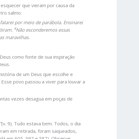
a esquecer que vieram por causa da
tro salmo:
 falarei por meio de parábola. Ensinarei
4
itiram.
Não esconderemos essas
as maravilhas.
 Deus como fonte de sua inspiração
Deus.
 história de um Deus que escolhe e
 Esse povo passou a viver para louvar a
 tantas vezes desagua em poças de
”
(v. 9). Tudo estava bem. Todos, o dia
teram em retirada, foram saqueados,
Judá em 605, 597 e 587). Observe: