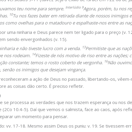
Interlúdio 9
 louvamos teu nome para sempre.
Agora, porém, tu nos re
10
lhas.
Tu nos fazes bater em retirada diante de nossos inimigos
os como ovelhas para o matadouro e espalhaste-nos entre as naç
por uma ninharia e Deus parece nem ter ligado para o preço (v. 12
em sendo envergonhados (v. 15).
13
nharia e não tiveste lucro com a venda.
Permitiste que as naç
14
que nos rodeiam.
Fizeste de nós motivo de riso entre as nações
16
ão constante; temos o rosto coberto de vergonha.
Não ouvimos
 senão os inimigos que desejam vingança.
o reconheceram a ação de Deus no passado, libertando-os, vêem-
e as coisas dão certo. É preciso refletir.
)
e se processa as verdades que nos trazem esperança ou nos de
 (2Co 10.4-5). Daí que vemos o salmista, face ao caos, após refl
separar um momento para pensar.
o: vv. 17-18. Mesmo assim Deus os puniu: v. 19. Se tivessem erra