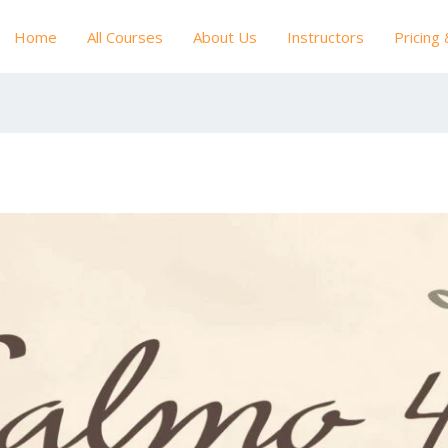
Home
All Courses
About Us
Instructors
Pricing