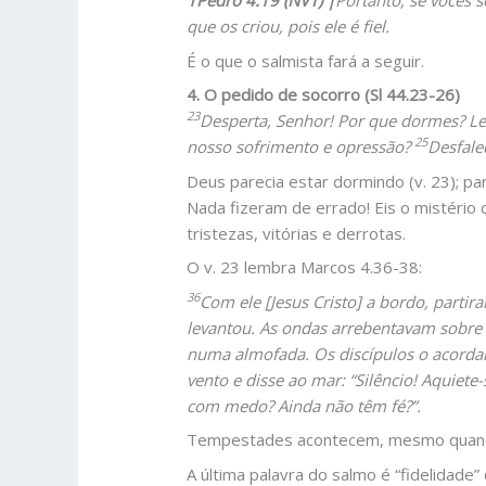
1Pedro 4.19 (NVT) |
Portanto, se vocês 
que os criou, pois ele é fiel.
É o que o salmista fará a seguir.
4. O pedido de socorro (Sl 44.23-26)
23
Desperta, Senhor! Por que dormes? Le
25
nosso sofrimento e opressão?
Desfale
Deus parecia estar dormindo (v. 23); p
Nada fizeram de errado! Eis o mistério
tristezas, vitórias e derrotas.
O v. 23 lembra Marcos 4.36-38:
36
Com ele [Jesus Cristo] a bordo, parti
levantou. As ondas arrebentavam sobre
numa almofada. Os discípulos o acorda
vento e disse ao mar: “Silêncio! Aquiete
com medo? Ainda não têm fé?”.
Tempestades acontecem, mesmo quando 
A última palavra do salmo é “fidelidade”