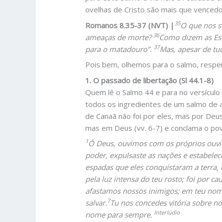
ovelhas de Cristo são mais que venced
35
Romanos 8.35-37 (NVT) |
O que nos s
36
ameaças de morte?
Como dizem as Esc
37
para o matadouro”.
Mas, apesar de tu
Pois bem, olhemos para o salmo, respeit
1. O passado de libertação (Sl 44.1-8)
Quem lê o Salmo 44 e para no versícul
todos os ingredientes de um salmo de a
de Canaã não foi por eles, mas por Deus 
mas em Deus (vv. 6-7) e conclama o povo 
1
Ó Deus, ouvimos com os próprios ouvid
poder, expulsaste as nações e estabelec
espadas que eles conquistaram a terra, n
pela luz intensa do teu rosto; foi por c
afastamos nossos inimigos; em teu nom
7
salvar.
Tu nos concedes vitória sobre n
Interlúdio
nome para sempre.