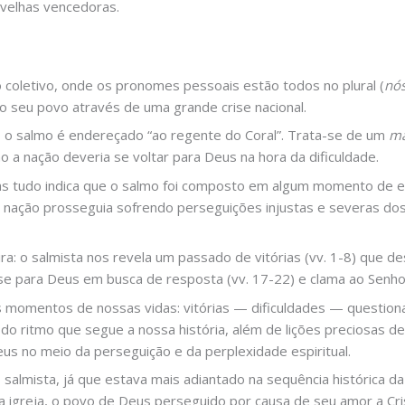
velhas vencedoras.
coletivo, onde os pronomes pessoais estão todos no plural (
nó
a o seu povo através de uma grande crise nacional.
, o salmo é endereçado “ao regente do Coral”. Trata-se de um
ma
 a nação deveria se voltar para Deus na hora da dificuldade.
mas tudo indica que o salmo foi composto em algum momento de e
 a nação prosseguia sofrendo perseguições injustas e severas d
ra: o salmista nos revela um passado de vitórias (vv. 1-8) que
ta-se para Deus em busca de resposta (vv. 17-22) e clama ao Senho
os momentos de nossas vidas: vitórias — dificuldades — questi
 do ritmo que segue a nossa história, além de lições preciosas
us no meio da perseguição e da perplexidade espiritual.
 salmista, já que estava mais adiantado na sequência histórica d
da igreja, o povo de Deus perseguido por causa de seu amor a Cri