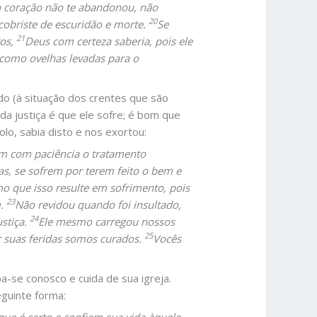
 coração não te abandonou, não
20
cobriste de escuridão e morte.
Se
21
ros,
Deus com certeza saberia, pois ele
 como ovelhas levadas para o
do (à situação dos crentes que são
a justiça é que ele sofre; é bom que
olo, sabia disto e nos exortou:
am com paciência o tratamento
s, se sofrem por terem feito o bem e
que isso resulte em sofrimento, pois
23
m.
Não revidou quando foi insultado,
24
stiça.
Ele mesmo carregou nossos
25
r suas feridas somos curados.
Vocês
se conosco e cuida de sua igreja.
eguinte forma: