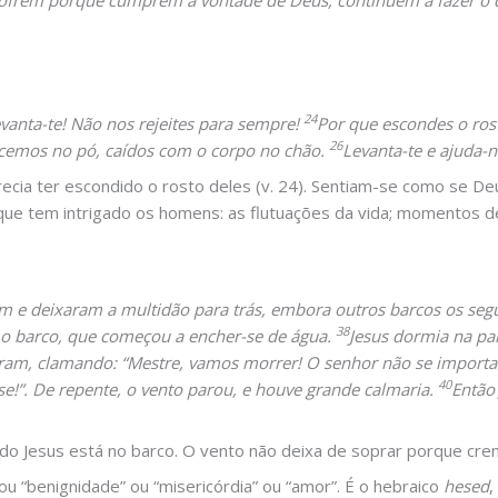
sofrem porque cumprem a vontade de Deus, continuem a fazer o q
24
vanta-te! Não nos rejeites para sempre!
Por que escondes o ros
26
cemos no pó, caídos com o corpo no chão.
Levanta-te e ajuda-
arecia ter escondido o rosto deles (v. 24). Sentiam-se como se D
 que tem intrigado os homens: as flutuações da vida; momentos d
ram e deixaram a multidão para trás, embora outros barcos os se
38
 o barco, que começou a encher-se de água.
Jesus dormia na pa
ram, clamando: “Mestre, vamos morrer! O senhor não se importa
40
-se!”. De repente, o vento parou, e houve grande calmaria.
Então
Jesus está no barco. O vento não deixa de soprar porque crem
 ou “benignidade” ou “misericórdia” ou “amor”. É o hebraico
hesed
,