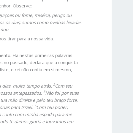
enhor. Observe:
uições ou fome, miséria, perigo ou
dos os dias; somos como ovelhas levadas
amou.
s tirar para a nossa vida.
ento. Há nestas primeiras palavras
s no passado; declara que a conquista
disto, o rei não confia em si mesmo,
2
 dias, muito tempo atrás.
Com teu
3
 nossos antepassados.
Não foi por suas
tua mão direita e pelo teu braço forte,
5
rias para Israel.
Com teu poder,
o conto com minha espada para me
todo te damos glória e louvamos teu