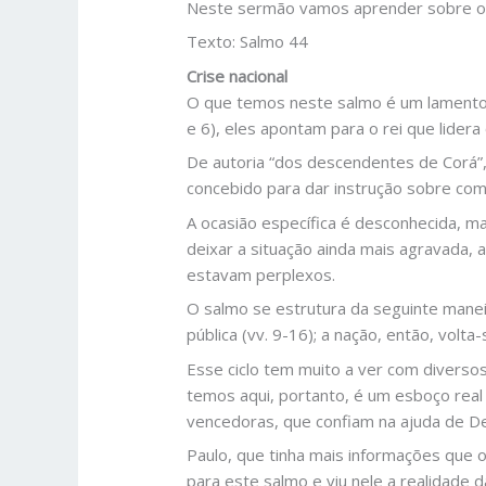
Neste sermão vamos aprender sobre o
Texto: Salmo 44
Crise nacional
O que temos neste salmo é um lamento 
e 6), eles apontam para o rei que lider
De autoria “dos descendentes de Corá”
concebido para dar instrução sobre como
A ocasião específica é desconhecida, 
deixar a situação ainda mais agravada,
estavam perplexos.
O salmo se estrutura da seguinte manei
pública (vv. 9-16); a nação, então, vol
Esse ciclo tem muito a ver com divers
temos aqui, portanto, é um esboço real
vencedoras, que confiam na ajuda de De
Paulo, que tinha mais informações que o
para este salmo e viu nele a realidade 