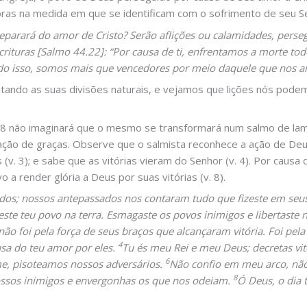
oras na medida em que se identificam com o sofrimento de seu S
eparará do amor de Cristo? Serão aflições ou calamidades, perseg
rituras [Salmo 44.22]: “Por causa de ti, enfrentamos a morte to
do isso, somos mais que vencedores por meio daquele que nos 
ando as suas divisões naturais, e vejamos que lições nós podemo
o 8 não imaginará que o mesmo se transformará num salmo de lam
ção de graças. Observe que o salmista reconhece a ação de Deu
(v. 3); e sabe que as vitórias vieram do Senhor (v. 4). Por causa 
a render glória a Deus por suas vitórias (v. 8).
os; nossos antepassados nos contaram tudo que fizeste em seus
este teu povo na terra. Esmagaste os povos inimigos e libertaste
ão foi pela força de seus braços que alcançaram vitória. Foi pela 
4
ausa do teu amor por eles.
Tu és meu Rei e meu Deus; decretas vitó
6
e, pisoteamos nossos adversários.
Não confio em meu arco, nã
8
ossos inimigos e envergonhas os que nos odeiam.
Ó Deus, o dia 