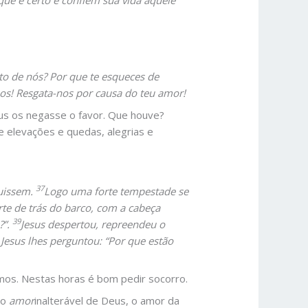
ue é certo e confiem sua vida àquele
to de nós? Por que te esqueces de
nos! Resgata-nos por causa do teu amor!
eus os negasse o favor. Que houve?
e elevações e quedas, alegrias e
37
guissem.
Logo uma forte tempestade se
rte de trás do barco, com a cabeça
39
?”.
Jesus despertou, repreendeu o
 Jesus lhes perguntou: “Por que estão
os. Nestas horas é bom pedir socorro.
 o
amor
inalterável de Deus, o amor da