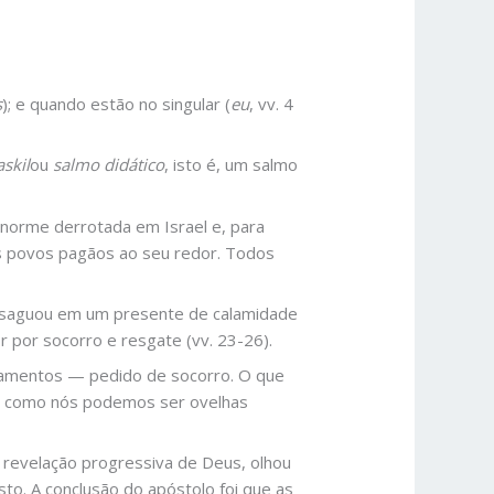
s
); e quando estão no singular (
eu
, vv. 4
skil
ou
salmo didático
, isto é, um salmo
norme derrotada em Israel e, para
os povos pagãos ao seu redor. Todos
 desaguou em um presente de calamidade
r por socorro e resgate (vv. 23-26).
onamentos — pedido de socorro. O que
 de como nós podemos ser ovelhas
a revelação progressiva de Deus, olhou
sto. A conclusão do apóstolo foi que as