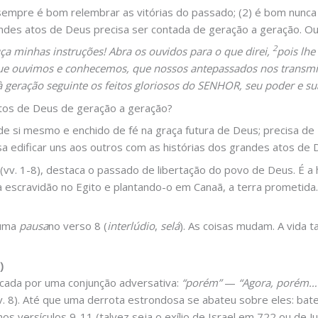
) sempre é bom relembrar as vitórias do passado; (2) é bom nunc
andes atos de Deus precisa ser contada de geração a geração. Ou
2
a minhas instruções! Abra os ouvidos para o que direi,
pois lhe
que ouvimos e conhecemos, que nossos antepassados nos transm
 geração seguinte os feitos gloriosos do SENHOR, seu poder e su
atos de Deus de geração a geração?
e si mesmo e enchido de fé na graça futura de Deus; precisa de
sa edificar uns aos outros com as histórias dos grandes atos de 
(vv. 1-8), destaca o passado de libertação do povo de Deus. É a
a escravidão no Egito e plantando-o em Canaã, a terra prometida.
 uma
pausa
no verso 8 (
interlúdio
,
selá
). As coisas mudam. A vida
)
cada por uma conjunção adversativa:
“porém”
—
“Agora, porém…
v. 8). Até que uma derrota estrondosa se abateu sobre eles: ba
s versículos 9-11 (talvez seja o exílio de Israel em 722 ou de 