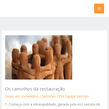
Ir
para
o
conteúdo
Os caminhos da restauração
Deixe um comentário
/
Sermões
/ Por
Equipe Sermão
1. Começa com a intranqüilidade, gerada pela voz secreta da