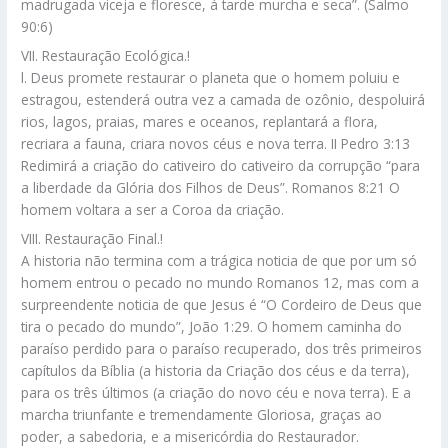
madrugada viceja e floresce, á tarde murcha e seca”. (Salmo
90:6)
VII. Restauração Ecológica.!
l. Deus promete restaurar o planeta que o homem poluiu e
estragou, estenderá outra vez a camada de ozônio, despoluirá
rios, lagos, praias, mares e oceanos, replantará a flora,
recriara a fauna, criara novos céus e nova terra. II Pedro 3:13
Redimirá a criação do cativeiro do cativeiro da corrupção “para
a liberdade da Glória dos Filhos de Deus”. Romanos 8:21 O
homem voltara a ser a Coroa da criação.
VIII. Restauração Final.!
A historia não termina com a trágica noticia de que por um só
homem entrou o pecado no mundo Romanos 12, mas com a
surpreendente noticia de que Jesus é “O Cordeiro de Deus que
tira o pecado do mundo”, João 1:29. O homem caminha do
paraíso perdido para o paraíso recuperado, dos três primeiros
capítulos da Bíblia (a historia da Criação dos céus e da terra),
para os três últimos (a criação do novo céu e nova terra). E a
marcha triunfante e tremendamente Gloriosa, graças ao
poder, a sabedoria, e a misericórdia do Restaurador.