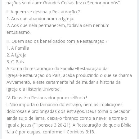
nações se diziam: Grandes Coisas fez o Senhor por nós”.
II. A quem se destina a Restauração.?
1. Aos que abandonaram a Igreja.
2. Aos que nela permanecem, todavia sem nenhum
entusiasmo.
III. Quem são os beneficiados com a Restauração.?
1. A Família
2. A Igreja
3. O País
A soma da restauração da Família+Restauração da
Igreja+Restauração do País, acaba produzindo o que se chama
Avivamento, e este certamente há de mudar a historia da
igreja e a Historia Universal.
IV. Deus é o Restaurador por excelência.!
l. Não importa o tamanho do estrago, nem as implicações
dolorosas e prolongadas dos estragos. Deus toma o pecador
ainda sujo de lama, deixa-o “branco como a neve” e torna-o
igual a Jesus.(Filipenses 3:20-21). A Restauração de que a Bíblia
fala é por etapas, conforme II Corintios 3:18.