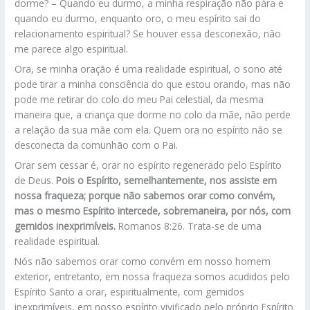
dorme? – Quando eu durmo, a minha respiração não pára e
quando eu durmo, enquanto oro, o meu espírito sai do
relacionamento espiritual? Se houver essa desconexão, não
me parece algo espiritual.
Ora, se minha oração é uma realidade espiritual, o sono até
pode tirar a minha consciência do que estou orando, mas não
pode me retirar do colo do meu Pai celestial, da mesma
maneira que, a criança que dorme no colo da mãe, não perde
a relação da sua mãe com ela. Quem ora no espírito não se
desconecta da comunhão com o Pai.
Orar sem cessar é, orar no espírito regenerado pelo Espírito
de Deus.
Pois o Espírito, semelhantemente, nos assiste em
nossa fraqueza; porque não sabemos orar como convém,
mas o mesmo Espírito intercede, sobremaneira, por nós, com
gemidos inexprimíveis.
Romanos 8:26. Trata-se de uma
realidade espiritual.
Nós não sabemos orar como convém em nosso homem
exterior, entretanto, em nossa fraqueza somos acudidos pelo
Espírito Santo a orar, espiritualmente, com gemidos
inexprimíveis, em nosso espírito vivificado pelo próprio Espírito