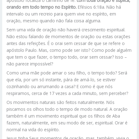
apóstolo focaliza o caminho de fé:
com toda oração e súplica,
orando em todo tempo no Espírito.
Efésios 6:18a. Não há
intervalo ou um recreio para quem vive no espírito, em
oração, mesmo quando não fala coisa alguma.
Sem uma vida de oração não haverá crescimento espiritual.
Não estou falando de momentos de oração ou estas orações
antes das refeições. É o orai sem cessar de que se refere o
apóstolo Paulo. Mas, como pode ser isto? Como pode alguém
que tem o que fazer, o tempo todo, orar sem cessar? Isso –
não parece impossível?
Como uma mãe pode amar o seu filho, o tempo todo? Será
que ela, por um só instante, pára de amá-lo, se estiver
cozinhando ou arrumando a casa? E como é que nós
respiramos, cerca de 17 vezes a cada minuto, sem perceber?
Os movimentos naturais são feitos naturalmente. Nós
piscamos os olhos todo o tempo de modo natural. A oração
também é um movimento espiritual que os filhos de Aba
fazem, naturalmente, em seu modo de ser, espiritual. Orar é
normal na vida do espírito.
Jesus tinha Seus momentos de oração, mas, também, vivia o