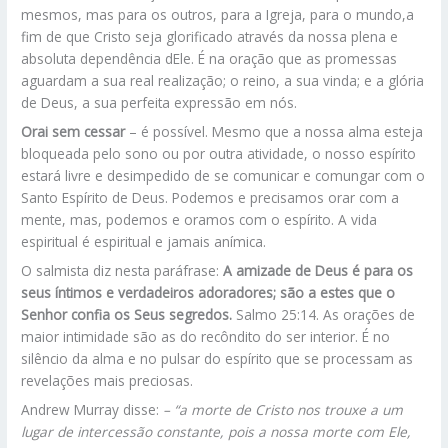
mesmos, mas para os outros, para a Igreja, para o mundo,a
fim de que Cristo seja glorificado através da nossa plena e
absoluta dependência dEle. É na oração que as promessas
aguardam a sua real realização; o reino, a sua vinda; e a glória
de Deus, a sua perfeita expressão em nós.
Orai sem cessar
– é possível. Mesmo que a nossa alma esteja
bloqueada pelo sono ou por outra atividade, o nosso espírito
estará livre e desimpedido de se comunicar e comungar com o
Santo Espírito de Deus. Podemos e precisamos orar com a
mente, mas, podemos e oramos com o espírito. A vida
espiritual é espiritual e jamais anímica.
O salmista diz nesta paráfrase:
A amizade de Deus é para os
seus íntimos e verdadeiros adoradores; são a estes que o
Senhor confia os Seus segredos.
Salmo 25:14. As orações de
maior intimidade são as do recôndito do ser interior. É no
silêncio da alma e no pulsar do espírito que se processam as
revelações mais preciosas.
Andrew Murray disse:
– “a morte de Cristo nos trouxe a um
lugar de intercessão constante, pois a nossa morte com Ele,