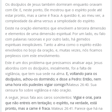
Os discípulos de Jesus também dormiram enquanto oravam
com Ele. E, neste ponto, Ele mostrou que o espírito pode até
estar pronto, mas a carne é fraca. A questão é, ao meu ver, a
complexidade da alma versus a simplicidade do espírito.
Existe na oração elementos que envolvem a terceira dimensão
e elementos de uma dimensão espiritual. Por um lado, eu falo
com palavras racionais e por outro lado, há gemidos
espirituais inexplicáveis. Tanto a alma como o espírito estão
envolvidos no bojo da oração, e, muitas vezes, nós ficamos
perplexos com este envolvimento.
Este é um dos problema que precisamos analisar aqui. Jesus
abordou com os discípulos, inicialmente, foi a falta de
vigilância, que tem sua sede na alma.
E, voltando para os
discípulos, achou-os dormindo; e disse a Pedro: Então, nem
uma hora vós pudestes vigiar comigo?
Mateus 26:40. Sua
censura foi sobre vigilância e não oração.
A seguir, Jesus fala aos caros sonolentos:
Vigiai e orai, para
que não entreis em tentação; o espírito, na verdade, está
pronto, mas a carne é fraca.
Mateus 26:41. Parece que há na