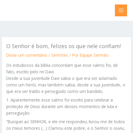
Ir
para
o
conteúdo
O Senhor é bom, felizes os que nele confiam!
Deixe um comentário
/
Sermões
/ Por
Equipe Sermão
Os estudiosos da bíblia concordam que esse salmo foi, de
fato, escrito pelo rei Davi.
Desde a sua juventude Davi sabia o que era ser aclamado
como um herói, mas também sabia, desde a sua juventude, o
que era ser traído e perseguido como um bandido.
1. Aparentemente esse salmo foi escrito para celebrar a
proteção de Deus durante um desses momentos de luta e
perseguição:
“Busquei ao SENHOR, e ele me respondeu; livrou-me de todos
os meus temores (…) Clamou este pobre, e o Senhor o ouviu,