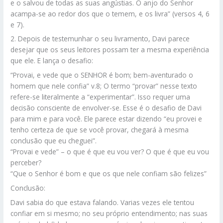
e o salvou de todas as suas angústias. O anjo do Senhor
acampa-se ao redor dos que o temem, e os livra” (versos 4, 6
e 7).
2. Depois de testemunhar o seu livramento, Davi parece
desejar que os seus leitores possam ter a mesma experiência
que ele. E lança o desafio:
“Provai, e vede que o SENHOR é bom; bem-aventurado o
homem que nele confia” v.8; O termo “provar” nesse texto
refere-se literalmente a “experimentar”. Isso requer uma
decisão consciente de envolver-se. Esse é o desafio de Davi
para mim e para você. Ele parece estar dizendo “eu provei e
tenho certeza de que se você provar, chegará à mesma
conclusão que eu cheguei”.
“Provai e vede” – o que é que eu vou ver? O que é que eu vou
perceber?
“Que o Senhor é bom e que os que nele confiam são felizes”
Conclusão:
Davi sabia do que estava falando. Varias vezes ele tentou
confiar em si mesmo; no seu próprio entendimento; nas suas