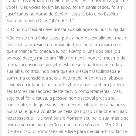
trapaceiros herdarão o Reino de Deus. Assim foram alguns de
vocês. Mas vocês foram lavados, foram santificados, foram
justificados no nome do Senhor Jesus Cristo e no Espírito
Santo de nosso Deus.” (I Co 6:9-11)
3. O homossexual deve aceitar sua situação ou buscar ajuda?
Não existe uma única causa para a homossexualidade, mas o
principal fator reside no ambiente familiar, na maneira com
que a criança foi criada. Se, por exemplo, uns dos pais (ou
ambos) deseja muito um “filho homem”, poderá, mesmo de
forma inconsciente, projetar este desejo na forma de educar
sua filha, contribuindo para que ela cresça masculinizada e
com uma consciência sexual deturpada. Além disso, abusos
sexuais na infância e disfunções hormonais também podem
ser fatores causadores deste desvio comportamental. Mas,
seja qual for a causa, a pessoa homossexual precisa se
conscientizar de que seus sentimentos extrapolam a natureza
humana, e que a vontade perfeita do nosso Criador é a união
heterossexual: “Deixará pois o homem seu pai e sua mãe e se
unirá a sua mulher e serão ambos uma só carne” (Gn 2:24).
Diante disso, o homossexual é livre para decidir acomodar-se