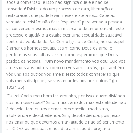
após a conversão, e isso não significa que ele não se
converteu! Existe todo um processo de cura, libertação e
restauração, que pode levar meses e até anos… Cabe ao
verdadeiro cristão: não ficar “espiando” para ver se a pessoa
se converteu mesmo, mas sim cercá-lo de amor durante este
processo e ajudá-lo a estabelecer uma sexualidade saudável,
dentro da vontade do Pai. Como Igreja de Cristo, nosso papel
é amar os homossexuais, assim como Deus os ama, e
perdoar as suas falhas, assim como esperamos que Deus
perdoe as nossas… “Um novo mandamento vos dou: Que vos
ameis uns aos outros; como eu vos amei a vós, que também
vós uns aos outros vos ameis. Nisto todos conhecerão que
sois meus discípulos, se vos amardes uns aos outros.” (Jo
13:34-35)
“Eu ‘zelo’ pelo meu bom testemunho, por isso, quero distância
dos homossexuais!” Sinto muito, amado, mas esta atitude não
é de zelo, tem outros nomes: preconceito, machismo,
intolerância e desobediência. Sim, desobediência, pois Jesus
nos ensinou que devemos amar (atitude e não só sentimento)
a TODAS as pessoas, e nos deu a missão de pregar o