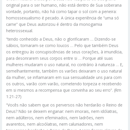
original para o ser humano, não está dentro de Sua soberana
vontade, portanto, não há como tapar o sol com a peneira:
homossexualismo é pecado. A única experiência de “uma só
carne” que Deus autorizou é dentro da monogamia
heterossexual.
“tendo conhecido a Deus, não o glorificaram … Dizendo-se
sábios, tornaram-se como loucos … Pelo que também Deus
os entregou às concupiscências de seus corações, à imundícia,
para desonrarem seus corpos entre si … Porque até suas
mulheres mudaram o uso natural, no contrário à natureza … E,
semelhantemente, também os varões deixaram o uso natural
da mulher, se inflamaram em sua sensualidade uns para com
os outros, varão com varão, cometendo torpeza e recebendo
em si mesmos a recompensa que convinha ao seu erro”. (Rm
1:21-27)
“Vocês não sabem que os perversos não herdarão o Reino de
Deus? Não se deixem enganar: nem imorais, nem idólatras,
nem adúlteros, nem efeminados, nem ladrões, nem
avarentos, nem alcoólatras, nem caluniadores, nem