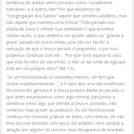
tendência de aceitar certos pecados como “socialmente
toleráveis” e a outros não? Por que excluímos da
“Congregação dos Santos” aquele que cometeu adultério, mas
não aquele que inventou uma fofoca? Todo pecado nos
afasta de Deus e ofende Sua santidade! O que acontece
muitas vezes, é que sentimos um prazer sádico no “grande e
grave” pecado do nosso irmão, pois ele nos faz ter a
sensação de que o nosso pecado é pequenino, e por isso
podemos continuar com ele… “Por que você repara no cisco
que está no olho do seu irmão, e não se dá conta da viga que
está em seu próprio olho?” (Mt 7:3)
“Se um homossexual se converteu mesmo, ele têm que
mudar instantaneamente…” à é claro que uma das evidências
da conversão genuína é a nossa postura diante do pecado: o
que antes encarávamos como algo normal, passamos a
identificar como algo que ofende a Deus e, portanto, não
sentimos mais prazer ao praticá-lo. Se um homossexual
continua nas mesmas práticas de antes, com certeza, ele não
teve um real encontro com Jesus. No entanto, nem sempre a
atração por alguém do mesmo sexo desaparece de imediato