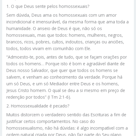
1. O que Deus sente pelos homossexuais?
Sem dúvida, Deus ama os homossexuais com um amor
incondicional e imensurável, da mesma forma que ama toda a
humanidade. O anseio de Deus é que, não só os
homossexuais, mas que todos: homens, mulheres, negros,
brancos, ricos, pobres, cultos, indoutos, crianças ou anciões,
todos, todos vivam em comunhão com Ele.
“Admoesto-te, pois, antes de tudo, que se façam orações por
todos os homens… Porque isto é bom e agradável diante de
Deus nosso Salvador, que quer que todos os homens se
salvem, e venham ao conhecimento da verdade. Porque há
um só Deus, e um só Mediador entre Deus e os homens,
Jesus Cristo homem. O qual se deu a si mesmo em preço de
redenção por todos” (I Tm 2:1-6).
2. Homossexualidade é pecado?
Muitos distorcem o verdadeiro sentido das Escrituras a fim de
justificar certos comportamentos. No caso do
homossexualismo, não há dúvidas: é algo incompatível com a
ordem natural criada por Deus, não faz parte do Seu plano