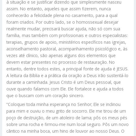
à situação e se justificar dizendo que simplesmente nasceu
assim. No entanto, aqueles que assim fizerem, nunca
conhecerão a felicidade plena no casamento, para a qual
foram criados. Por outro lado, se o homossexual desejar
realmente mudar, precisará buscar ajuda, não só com sua
família, mas também com profissionais e outros especialistas:
terapias, grupos de apoio, ministérios específicos nas igrejas,
aconselhamento pastoral, acompanhamento psicológico e, às
vezes até clínico, são apenas alguns dos elementos que
devem estar presentes no processo de restauração. No
entanto, dentre todos estes, a principal fonte de ajuda é JESUS.
A leitura da Bíblia e a prática da oração a Deus irão sustentá-lo
durante a caminhada. Jesus Cristo é um Deus pessoal, que
ouve quando falamos com Ele. Ele fortalece e ajuda a todos
que o buscam com um coração sincero.
“Coloquei toda minha esperança no Senhor; Ele se inclinou
para mim e ouviu o meu grito de socorro. Ele me tirou de um
poço de destruição, de um atoleiro de lama; pôs os meus pés
sobre uma rocha e firmou-me num local seguro. Pôs um novo
cântico na minha boca, um hino de louvor ao nosso Deus. O