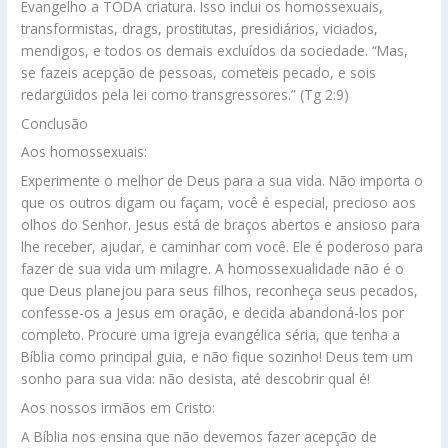
Evangelho a TODA criatura. Isso inclui os homossexuais,
transformistas, drags, prostitutas, presidiários, viciados,
mendigos, e todos os demais excluídos da sociedade. “Mas,
se fazeis acepção de pessoas, cometeis pecado, e sois
redargüidos pela lei como transgressores.” (Tg 2:9)
Conclusão
Aos homossexuais:
Experimente o melhor de Deus para a sua vida. Não importa o
que os outros digam ou façam, você é especial, precioso aos
olhos do Senhor. Jesus está de braços abertos e ansioso para
lhe receber, ajudar, e caminhar com você. Ele é poderoso para
fazer de sua vida um milagre. A homossexualidade não é o
que Deus planejou para seus filhos, reconheça seus pecados,
confesse-os a Jesus em oração, e decida abandoná-los por
completo. Procure uma igreja evangélica séria, que tenha a
Bíblia como principal guia, e não fique sozinho! Deus tem um
sonho para sua vida: não desista, até descobrir qual é!
Aos nossos irmãos em Cristo:
A Bíblia nos ensina que não devemos fazer acepção de