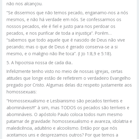
não nos alcançou.
“Se dissermos que não temos pecado, enganamo-nos a nós
mesmos, e não há verdade em nós. Se confessarmos os
nossos pecados, ele é fiel e justo para nos perdoar os
pecados, e nos purificar de toda a injustiça”. Porém…
“sabemos que todo aquele que é nascido de Deus não vive
pecando; mas o que de Deus é gerado conserva-se a si
mesmo, e o maligno não lhe toca”. (I Jo 1:8,9 e 5:18).
5. A hipocrisia nossa de cada dia..
Infelizmente tenho visto no meio de nossas igrejas, certas
atitudes que longe estão de refletirem o verdadeiro Evangelho
pregado por Cristo. Algumas delas diz respeito justamente aos
homossexuais:
“Homossexualismo e Lesbianismo são pecados terríveis e
abomináveis!!!” à sim, mas TODOS os pecados são terríveis e
abomináveis. O apóstolo Paulo coloca todos num mesmo
patamar de gravidade: homossexualismo e avareza, idolatria e
maledicência, adultério e alcoolismo. Então por que nós
aceitamos uns e desprezamos outros? Por que temos a