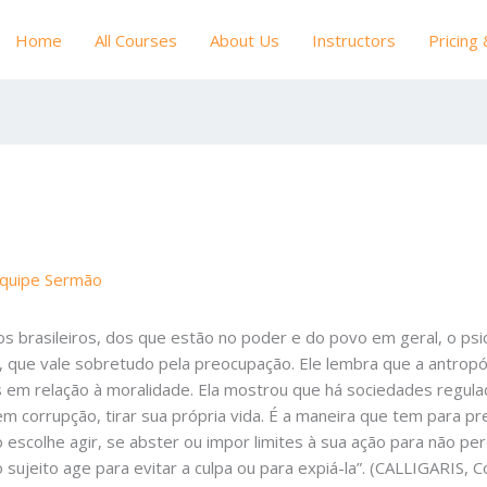
Home
All Courses
About Us
Instructors
Pricing
quipe Sermão
s brasileiros, dos que estão no poder e do povo em geral, o psica
os, que vale sobretudo pela preocupação. Ele lembra que a antro
m relação à moralidade. Ela mostrou que há sociedades regulada
 corrupção, tirar sua própria vida. É a maneira que tem para pr
escolhe agir, se abster ou impor limites à sua ação para não per
o sujeito age para evitar a culpa ou para expiá-la”. (CALLIGARIS,