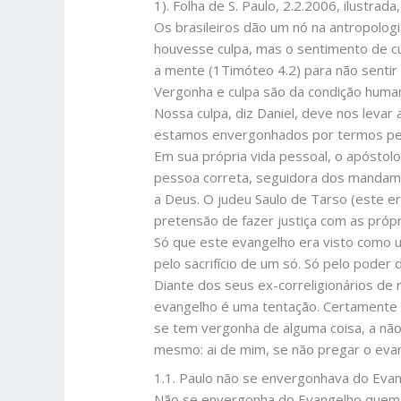
1). Folha de S. Paulo, 2.2.2006, ilustrada,
Os brasileiros dão um nó na antropologia
houvesse culpa, mas o sentimento de c
a mente (1Timóteo 4.2) para não sentir
Vergonha e culpa são da condição human
Nossa culpa, diz Daniel, deve nos levar
estamos envergonhados por termos peca
Em sua própria vida pessoal, o apóstol
pessoa correta, seguidora dos manda
a Deus. O judeu Saulo de Tarso (este e
pretensão de fazer justiça com as própr
Só que este evangelho era visto como
pelo sacrifício de um só. Só pelo poder
Diante dos seus ex-correligionários de r
evangelho é uma tentação. Certamente 
se tem vergonha de alguma coisa, a não 
mesmo: ai de mim, se não pregar o evan
1.1. Paulo não se envergonhava do Evan
Não se envergonha do Evangelho quem 