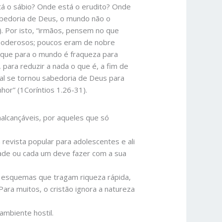
está o sábio? Onde está o erudito? Onde
abedoria de Deus, o mundo não o
. Por isto, “irmãos, pensem no que
poderosos; poucos eram de nobre
 que para o mundo é fraqueza para
 para reduzir a nada o que é, a fim de
qual se tornou sabedoria de Deus para
nhor” (1Coríntios 1.26-31).
nalcançáveis, por aqueles que só
 revista popular para adolescentes e ali
tade ou cada um deve fazer com a sua
em esquemas que tragam riqueza rápida,
Para muitos, o cristão ignora a natureza
ambiente hostil.