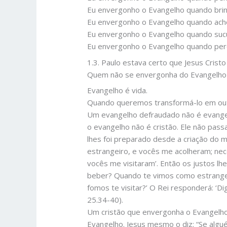
Eu envergonho o Evangelho quando brin
Eu envergonho o Evangelho quando acho
Eu envergonho o Evangelho quando suc
Eu envergonho o Evangelho quando perc
1.3. Paulo estava certo que Jesus Crist
Quem não se envergonha do Evangelho 
Evangelho é vida.
Quando queremos transformá-lo em out
Um evangelho defraudado não é evangelh
o evangelho não é cristão. Ele não pas
lhes foi preparado desde a criação do 
estrangeiro, e vocês me acolheram; nec
vocês me visitaram’. Então os justos 
beber? Quando te vimos como estrangei
fomos te visitar?’ O Rei responderá: ‘
25.34-40).
Um cristão que envergonha o Evangelho
Evangelho. Jesus mesmo o diz: “Se alg