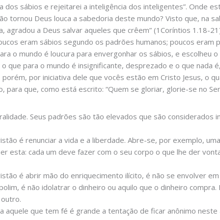
ia dos sábios e rejeitarei a inteligência dos inteligentes”. Onde 
não tornou Deus louca a sabedoria deste mundo? Visto que, na s
 agradou a Deus salvar aqueles que crêem” (1Coríntios 1.18-21)
oucos eram sábios segundo os padrões humanos; poucos eram 
ara o mundo é loucura para envergonhar os sábios, e escolheu o
 o que para o mundo é insignificante, desprezado e o que nada é,
, porém, por iniciativa dele que vocês estão em Cristo Jesus, o 
ão, para que, como está escrito: “Quem se gloriar, glorie-se no Se
oralidade. Seus padrões são tão elevados que são considerados i
stão é renunciar a vida e a liberdade. Abre-se, por exemplo, uma
er esta: cada um deve fazer com o seu corpo o que lhe der von
istão é abrir mão do enriquecimento ilícito, é não se envolver 
lim, é não idolatrar o dinheiro ou aquilo que o dinheiro compra. 
outro.
a aquele que tem fé é grande a tentação de ficar anônimo neste 