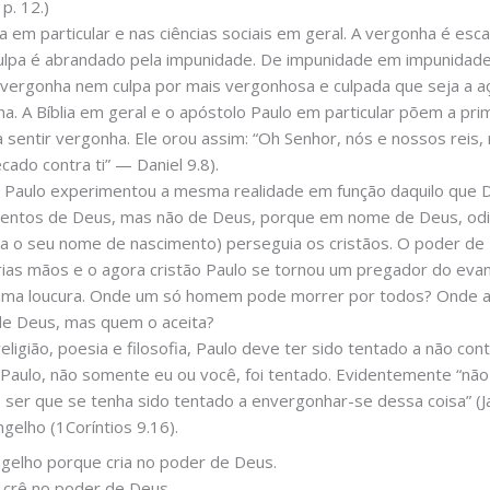
 p. 12.)
 em particular e nas ciências sociais em geral. A vergonha é esc
ulpa é abrandado pela impunidade. De impunidade em impunidade,
 vergonha nem culpa por mais vergonhosa e culpada que seja a a
a. A Bíblia em geral e o apóstolo Paulo em particular põem a pri
 a sentir vergonha. Ele orou assim: “Oh Senhor, nós e nossos rei
do contra ti” — Daniel 9.8).
o Paulo experimentou a mesma realidade em função daquilo que D
mentos de Deus, mas não de Deus, porque em nome de Deus, o
ra o seu nome de nascimento) perseguia os cristãos. O poder de
ias mãos e o agora cristão Paulo se tornou um pregador do evange
 uma loucura. Onde um só homem pode morrer por todos? Onde 
 de Deus, mas quem o aceita?
eligião, poesia e filosofia, Paulo deve ter sido tentado a não con
Paulo, não somente eu ou você, foi tentado. Evidentemente “não
ser que se tenha sido tentado a envergonhar-se dessa coisa” (Ja
gelho (1Coríntios 9.16).
gelho porque cria no poder de Deus.
crê no poder de Deus.