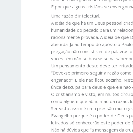
E por que alguns cristãos se envergon
Uma razão é intelectual.
A idéia de que há um Deus pessoal criad
humanidade do pecado para um relacion
racionalmente provada. A idéia de que
absurda. Já ao tempo do apóstolo Paulo
pregação não consistiram de palavras p
vocês têm não se baseasse na sabedori
Um pensamento deste deve ter irritado 
“Deve-se primeiro seguir a razão como 
enganado”. E ele não ficou sozinho. Nie
única desculpa para deus é que ele não ex
O cristianismo é visto, em muitos círcu
como alguém que abriu mão da razão, lo
Ser visto assim é uma pressão muito gra
Evangelho porque é o poder de Deus par
letrados só conhecerão este poder de 
Não há dúvida que “a mensagem da cruz