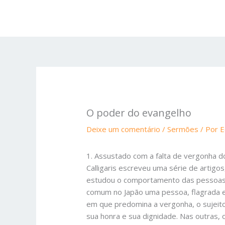
Ir
para
o
conteúdo
O poder do evangelho
Deixe um comentário
/
Sermões
/ Por
E
1. Assustado com a falta de vergonha do
Calligaris escreveu uma série de artig
estudou o comportamento das pessoas e
comum no Japão uma pessoa, flagrada em
em que predomina a vergonha, o sujeito 
sua honra e sua dignidade. Nas outras, 