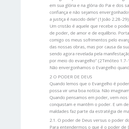
em sua glória e na glória do Pai e dos
confiança e não sejamos envergonhados 
a justiça é nascido dele” (1João 2.28-29)
Um cristão é aquele que recebe o poder
de poder, de amor e de equilíbrio. Por
comigo os meus sofrimentos pelo evang
das nossas obras, mas por causa da sua
sendo agora revelada pela manifestação 
por meio do evangelho” (2Timóteo 1.7-
Não envergonhamos o Evangelho quand
2 O PODER DE DEUS
Quando lemos que o Evangelho é poder
possa vir uma boa notícia. Não imagina
Quando pensamos em poder, vem-nos lo
conquistam e mantêm o poder. E um de
maldades faz parte da estratégia de m
2.1. O poder de Deus versus o poder 
Para entendermos o que é o poder de D