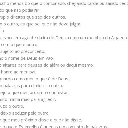
balho menos do que o combinado, chegando tarde ou saindo cedo
o que não podia rir.
pio direitos que são dos outros.
 o outro, eu que sei que não deve julgar.
io.
arvore em agente da ira de Deus, como um membro da Alqaeda.
 com o que é outro.
ujeito ao preconceito.
mo o nome de Deus em vão.
o altares para deuses do além ou daqui mesmo.
honro ao meu pai.
guardo como meu o que é de Deus.
 palavras para diminuir o outro.
ejo o que meu próximo conquistou.
nto minha mão para agredir.
uzo o outro.
eixo seduzir pelo outro.
 que meu próximo disse o que não disse.
o que o Evangelho é apenas um conjunto de palavras.