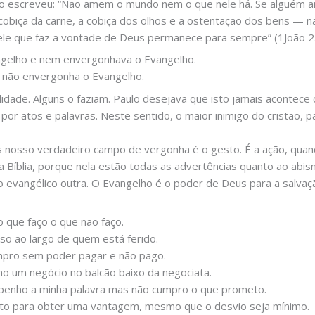
João escreveu: “Não amem o mundo nem o que nele há. Se alguém 
cobiça da carne, a cobiça dos olhos e a ostentação dos bens —
le que faz a vontade de Deus permanece para sempre” (1João 2
ngelho e nem envergonhava o Evangelho.
não envergonha o Evangelho.
idade. Alguns o faziam. Paulo desejava que isto jamais acontec
 por atos e palavras. Neste sentido, o maior inimigo do cristão, 
nosso verdadeiro campo de vergonha é o gesto. É a ação, quand
 Bíblia, porque nela estão todas as advertências quanto ao abis
 evangélico outra. O Evangelho é o poder de Deus para a salvaç
 que faço o que não faço.
o ao largo de quem está ferido.
pro sem poder pagar e não pago.
o um negócio no balcão baixo da negociata.
enho a minha palavra mas não cumpro o que prometo.
to para obter uma vantagem, mesmo que o desvio seja mínimo.