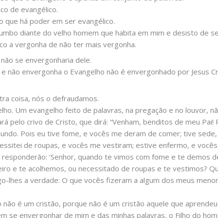
co de evangélico.
 que há poder em ser evangélico.
umbo diante do velho homem que habita em mim e desisto de se
o a vergonha de não ter mais vergonha.
o não se envergonharia dele.
e não envergonha o Evangelho não é envergonhado por Jesus Cr
ra coisa, nós o defraudamos.
o. Um evangelho feito de palavras, na pregação e no louvor, nã
sará pelo crivo de Cristo, que dirá: “Venham, benditos de meu Pa
mundo. Pois eu tive fome, e vocês me deram de comer; tive sede,
essitei de roupas, e vocês me vestiram; estive enfermo, e vocês
lhe responderão: ‘Senhor, quando te vimos com fome e te demos
ro e te acolhemos, ou necessitado de roupas e te vestimos? Q
Digo-lhes a verdade: O que vocês fizeram a algum dos meus menor
 não é um cristão, porque não é um cristão aquele que aprendeu
uém se envergonhar de mim e das minhas palavras, o Filho do ho