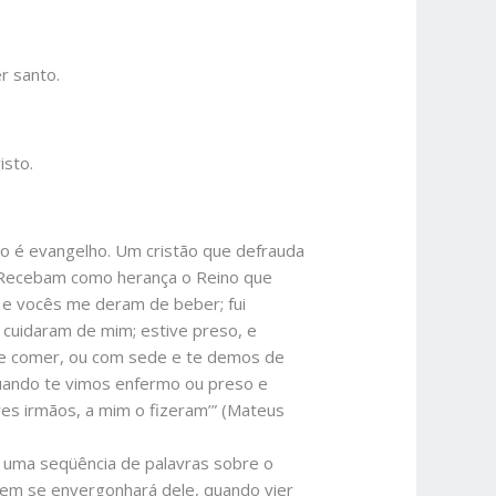
r santo.
isto.
o é evangelho. Um cristão que defrauda
i! Recebam como herança o Reino que
 e vocês me deram de beber; fui
 cuidaram de mim; estive preso, e
 de comer, ou com sede e te demos de
uando te vimos enfermo ou preso e
es irmãos, a mim o fizeram’” (Mateus
 uma seqüência de palavras sobre o
mem se envergonhará dele, quando vier