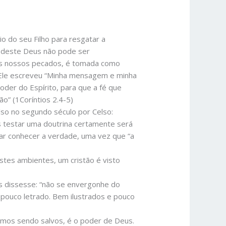
io do seu Filho para resgatar a
a deste Deus não pode ser
 os nossos pecados, é tomada como
a. Ele escreveu “Minha mensagem e minha
der do Espírito, para que a fé que
” (1Coríntios 2.4-5)
lso no segundo século por Celso:
s testar uma doutrina certamente será
tar conhecer a verdade, uma vez que “a
estes ambientes, um cristão é visto
os dissesse: “não se envergonhe do
 pouco letrado. Bem ilustrados e pouco
amos sendo salvos, é o poder de Deus.