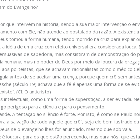
ham do Evangelho?
or que intervém na história, sendo a sua maior intervenção o env
amento com Ele, não atende ao postulado da razão. A existênci
 Deus tomou a forma humana, tendo morrido na cruz para expiar
, a idéia de uma cruz com efeito universal era considerada louc
ersuasivas de sabedoria, mas consistiram de demonstração do po
a humana, mas no poder de Deus por meio da loucura da pregação
aos politeístas, que se achavam racionalistas como o médico Ce
guia antes de se aceitar uma crença, porque quem crê sem ante
tzsche (século 19) achava que a fé é apenas uma forma de se evi
iste”. (Cf. O anticristo)
los intelectuais, como uma forma de superstição, a ser evitada. N
go perigoso para a ciência e para o pensamento.
nde. A tentação ao silêncio é forte. Por isto, é como se Paulo n
a a salvação de todo aquele que crê”, seja ele bem ilustrado ou
Deus se o evangelho lhes for anunciado, mesmo que sob vaia.
 é loucura para os que estão perecendo, mas para nós, que est