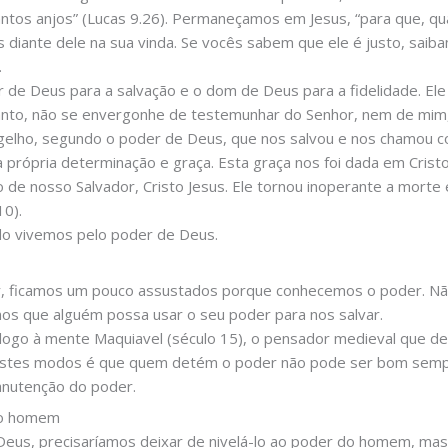
 santos anjos” (Lucas 9.26). Permaneçamos em Jesus, “para que, q
diante dele na sua vinda. Se vocês sabem que ele é justo, sai
.
 de Deus para a salvação e o dom de Deus para a fidelidade. Ele 
tanto, não se envergonhe de testemunhar do Senhor, nem de mim,
elho, segundo o poder de Deus, que nos salvou e nos chamou c
 própria determinação e graça. Esta graça nos foi dada em Cris
de nosso Salvador, Cristo Jesus. Ele tornou inoperante a morte e 
10).
o vivemos pelo poder de Deus.
, ficamos um pouco assustados porque conhecemos o poder. N
mos que alguém possa usar o seu poder para nos salvar.
go à mente Maquiavel (século 15), o pensador medieval que 
stes modos é que quem detém o poder não pode ser bom sempr
anutenção do poder.
do homem
eus, precisaríamos deixar de nivelá-lo ao poder do homem, ma