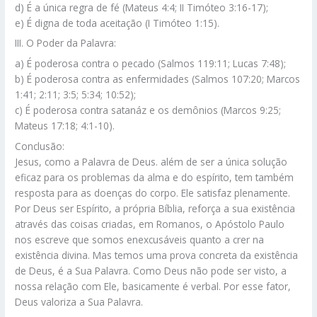
d) É a única regra de fé (Mateus 4:4; II Timóteo 3:16-17);
e) É digna de toda aceitação (I Timóteo 1:15).
III. O Poder da Palavra:
a) É poderosa contra o pecado (Salmos 119:11; Lucas 7:48);
b) É poderosa contra as enfermidades (Salmos 107:20; Marcos
1:41; 2:11; 3:5; 5:34; 10:52);
c) É poderosa contra satanáz e os demônios (Marcos 9:25;
Mateus 17:18; 4:1-10).
Conclusão:
Jesus, como a Palavra de Deus. além de ser a única solução
eficaz para os problemas da alma e do espírito, tem também
resposta para as doenças do corpo. Ele satisfaz plenamente.
Por Deus ser Espírito, a própria Bíblia, reforça a sua existência
através das coisas criadas, em Romanos, o Apóstolo Paulo
nos escreve que somos enexcusáveis quanto a crer na
existência divina. Mas temos uma prova concreta da existência
de Deus, é a Sua Palavra. Como Deus não pode ser visto, a
nossa relação com Ele, basicamente é verbal. Por esse fator,
Deus valoriza a Sua Palavra.