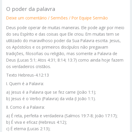
O poder da palavra
Deixe um comentário
/
Sermões
/ Por
Equipe Sermão
Deus pode operar de muitas maneiras. Ele pode agir por meio
do seu Espírito e das coisas que Ele criou. Em muitas tem se
utilizado do maravilhoso poder da Sua Palavra escrita. Jesus,
os Apóstolos e os primeiros discípulos não pregavam
tradições, filosofias ou religião, mas somente a Palavra de
Deus (Lucas 5:1; Atos 4:31; 8:14; 13:7) como ainda hoje fazem
os verdadeiros cristãos.
Texto Hebreus-4.12:13
I. Quem é a Palavra:
a) Jesus é a Palavra que se fez carne (João 1:1);
b) Jesus é o Verbo (Palavra) da vida (I João 1:1).
II. Como é a Palavra:
a) É reta, perfeita e verdadeira (Salmos 19:7-8; João 17:17);
b) É viva e eficaz (Hebreus 4:12);
c) É eterna (Lucas 2:13);