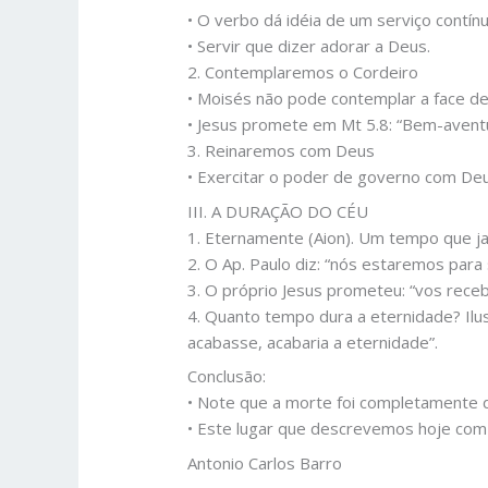
• O verbo dá idéia de um serviço contínu
• Servir que dizer adorar a Deus.
2. Contemplaremos o Cordeiro
• Moisés não pode contemplar a face d
• Jesus promete em Mt 5.8: “Bem-avent
3. Reinaremos com Deus
• Exercitar o poder de governo com Deu
III. A DURAÇÃO DO CÉU
1. Eternamente (Aion). Um tempo que j
2. O Ap. Paulo diz: “nós estaremos para
3. O próprio Jesus prometeu: “vos rece
4. Quanto tempo dura a eternidade? Ilu
acabasse, acabaria a eternidade”.
Conclusão:
• Note que a morte foi completamente d
• Este lugar que descrevemos hoje com
Antonio Carlos Barro