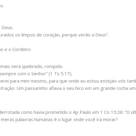
o.
e Deus.
urados os limpos de coração, porque verão a Deus”.
s e o Cordeiro
amais será quebrado, rompido.
 sempre com o Senhor” (1 Ts 5.17).
berei para mim mesmo, para que onde eu estou estejais vós tamb
stração: Um passarinho afiava o seu bico em um grande rocha um
errotada como havia prometido o Ap Paulo em 1 Co 15:26: “O últi
 meras palavras humanas é o lugar onde você irá morar?