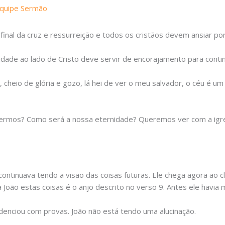
quipe Sermão
final da cruz e ressurreição e todos os cristãos devem ansiar p
idade ao lado de Cristo deve servir de encorajamento para contin
, cheio de glória e gozo, lá hei de ver o meu salvador, o céu é um
ermos? Como será a nossa eternidade? Queremos ver com a igre
continuava tendo a visão das coisas futuras. Ele chega agora ao 
oão estas coisas é o anjo descrito no verso 9. Antes ele havia 
idenciou com provas. João não está tendo uma alucinação.