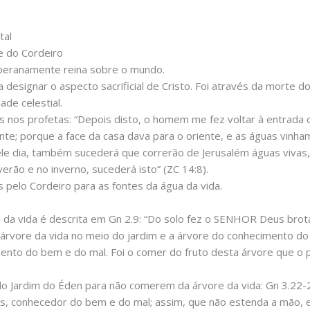
tal
e do Cordeiro
oberanamente reina sobre o mundo.
a designar o aspecto sacrificial de Cristo. Foi através da morte
ade celestial.
 nos profetas: “Depois disto, o homem me fez voltar à entrada 
nte; porque a face da casa dava para o oriente, e as águas vinham
aquele dia, também sucederá que correrão de Jerusalém águas vivas
erão e no inverno, sucederá isto” (ZC 14:8).
 pelo Cordeiro para as fontes da água da vida.
re da vida é descrita em Gn 2.9: “Do solo fez o SENHOR Deus brot
 árvore da vida no meio do jardim e a árvore do conhecimento do
cimento do bem e do mal. Foi o comer do fruto desta árvore que 
o Jardim do Éden para não comerem da árvore da vida: Gn 3.22-
, conhecedor do bem e do mal; assim, que não estenda a mão, 