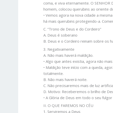
coma, e viva eternamente. O SENHOR Deus
homem, colocou querubins ao oriente do 
• Vemos agora na nova cidade a mesma á
há mais querubins protegendo-a. Comer
C. “Trono de Deus e do Cordeiro”
A. Deus é soberano
B. Deus e o Cordeiro reinam sobre os h
3. Negativamente
A. Não mais haverá maldição.
• Algo que antes existia, agora não mais 
• Maldição teve início com a queda, ag
totalmente.
B. Não mais haverá noite.
C. Não precisaremos mais de luz artificia
D. Motivo: Receberemos o brilho de De
• A Glória de Deus em todo o seu fulgor 
II. O QUE FAREMOS NO CÉU
1. Serviremos a Deus