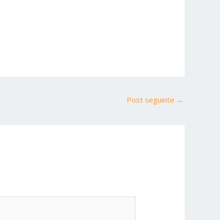
Post seguinte
→