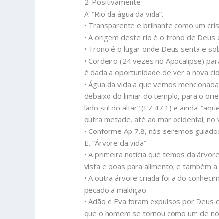
2. Positivamente
A. “Rio da água da vida”.
• Transparente e brilhante como um cris
• A origem deste rio é o trono de Deus 
• Trono é o lugar onde Deus senta e s
• Cordeiro (24 vezes no Apocalipse) par
é dada a oportunidade de ver a nova cid
• Água da vida a que vemos mencionadas
debaixo do limiar do templo, para o orie
lado sul do altar”.(EZ 47:1) e ainda: “
outra metade, até ao mar ocidental; no v
• Conforme Ap 7.8, nós seremos guiados
B. “Árvore da vida”
• A primeira notícia que temos da árvo
vista e boas para alimento; e também a
• A outra árvore criada foi a do conhe
pecado a maldição.
• Adão e Eva foram expulsos por Deus d
que o homem se tornou como um de nós