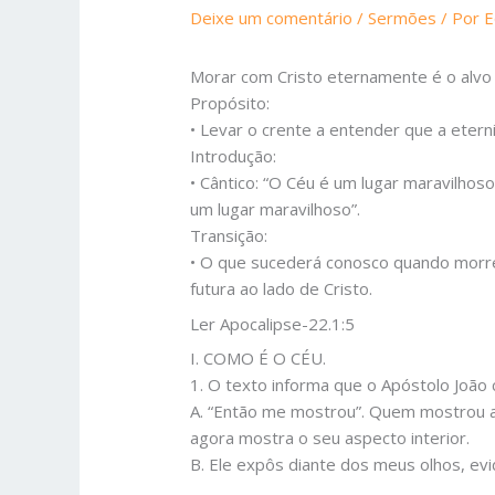
Deixe um comentário
/
Sermões
/ Por
E
Morar com Cristo eternamente é o alvo 
Propósito:
• Levar o crente a entender que a etern
Introdução:
• Cântico: “O Céu é um lugar maravilhoso
um lugar maravilhoso”.
Transição:
• O que sucederá conosco quando morr
futura ao lado de Cristo.
Ler Apocalipse-22.1:5
I. COMO É O CÉU.
1. O texto informa que o Apóstolo João 
A. “Então me mostrou”. Quem mostrou a J
agora mostra o seu aspecto interior.
B. Ele expôs diante dos meus olhos, ev