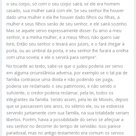
o seu corpo, só com o seu corpo sairá; se ele era homem
casado, sua mulher sairá com ele. Se seu senhor lhe houver
dado uma mulher e ela lhe houver dado filhos ou filhas, a
mulher e seus filhos serão de seu senhor, e ele sairá sozinho.
Mas se aquele servo expressamente disser: Eu amo a meu
senhor, e a minha mulher, e a meus filhos; não quero sair
livre, Então seu senhor o levará aos juízes, e o fará chegar à
porta, ou ao umbral da porta, e seu senhor lhe furará a orelha
com uma sovela; e ele o servirá para sempre”.
No tocante ao texto, sabe-se que o judeu poderia ser servo
em alguma circunstânicia adversa, por exemplo se o tal pai de
família contraisse uma dívida e não podendo ser paga,
poderia ser reclamado o seu patrimonio, e não sendo o
suficiente, o credor poderia reclamar, pela lei, todos os
integrantes da familía. Sendo assim, pela lei de Moisés, depois
que se passassem seis anos, no sétimo ele, ou se estivesse
servindo juntamente com sua familía, na sua totalidade seriam
libertos. Porém, havia a possibilidade do servo se afeiçoar a
seu senhor no decorrer do tempo de servidão. Isso parece
paradoxal, mas no antigo testamento era comum os servos