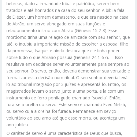
hebreus, dado a irmandade tribal e patriótica, serem bem
tratados e até honrados na casa do seu senhor. A bíblia fala
de Eliézer, um homem damasceno, e que era nascido na casa
de Abrão, um servo abnegado em suas funções e
relacionamento ínitmo com Abrão (Gênesis 15:2-3). Esse
mordomo tinha uma relação de amizade com seu senhor, que
até, o incubiu a importante missão de escolher a esposa filho
da promessa, Isaque; e ainda destaca que ele tinha poder
sobre tudo o que Abrãao possuía (Gênesis 24:1-67).
Isso
resultava em decidir-se servir voluntariamente para sempre ao
seu senhor. O servo, então, deveria demonstrar sua vontade e
formalizar essa decisão num ritual. O seu senhor deveria levá-
lo ao tribunal integrado por 3 juízes e apresentá-lo. Então, os
magistrados levam o servo junto a uma porta, e la com um
instrumento de ferro pontiagudo chamado “sovela”. Então,
fura-se a orelha do servo. Este servo é chamado Eved Nirtsá,
ou servo cuja a orelha foi furada. Permanece em seviço
voluntário ao seu amo até que esse morra, ou aconteça um
ano jubileu.
O caráter de servo é uma característica de Deus que busca,