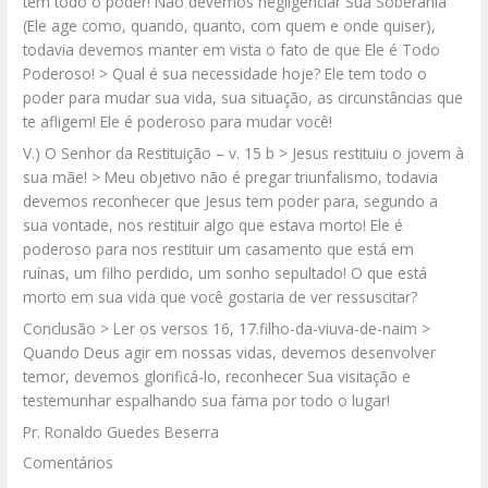
tem todo o poder! Não devemos negligenciar Sua Soberania
(Ele age como, quando, quanto, com quem e onde quiser),
todavia devemos manter em vista o fato de que Ele é Todo
Poderoso! > Qual é sua necessidade hoje? Ele tem todo o
poder para mudar sua vida, sua situação, as circunstâncias que
te afligem! Ele é poderoso para mudar você!
V.) O Senhor da Restituição – v. 15 b > Jesus restituiu o jovem à
sua mãe! > Meu objetivo não é pregar triunfalismo, todavia
devemos reconhecer que Jesus tem poder para, segundo a
sua vontade, nos restituir algo que estava morto! Ele é
poderoso para nos restituir um casamento que está em
ruínas, um filho perdido, um sonho sepultado! O que está
morto em sua vida que você gostaria de ver ressuscitar?
Conclusão > Ler os versos 16, 17.filho-da-viuva-de-naim >
Quando Deus agir em nossas vidas, devemos desenvolver
temor, devemos glorificá-lo, reconhecer Sua visitação e
testemunhar espalhando sua fama por todo o lugar!
Pr. Ronaldo Guedes Beserra
Comentários