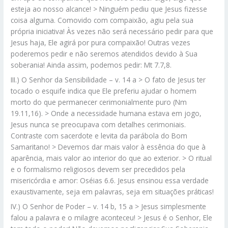
esteja ao nosso alcance! > Ninguém pediu que Jesus fizesse
coisa alguma. Comovido com compaixão, agiu pela sua
própria iniciativa! Às vezes não será necessário pedir para que
Jesus haja, Ele agirá por pura compaixão! Outras vezes
poderemos pedir e não seremos atendidos devido à Sua
soberania! Ainda assim, podemos pedir: Mt 7.7,8.
III.) O Senhor da Sensibilidade – v. 14 a > O fato de Jesus ter
tocado o esquife indica que Ele preferiu ajudar o homem
morto do que permanecer cerimonialmente puro (Nm
19.11,16). > Onde a necessidade humana estava em jogo,
Jesus nunca se preocupava com detalhes cerimoniais.
Contraste com sacerdote e levita da parábola do Bom
Samaritano! > Devemos dar mais valor à essência do que à
aparência, mais valor ao interior do que ao exterior. > O ritual
e o formalismo religiosos devem ser precedidos pela
misericórdia e amor: Oséias 6.6. Jesus ensinou essa verdade
exaustivamente, seja em palavras, seja em situações práticas!
IV.) O Senhor de Poder – v. 14 b, 15 a > Jesus simplesmente
falou a palavra e o milagre aconteceu! > Jesus é o Senhor, Ele