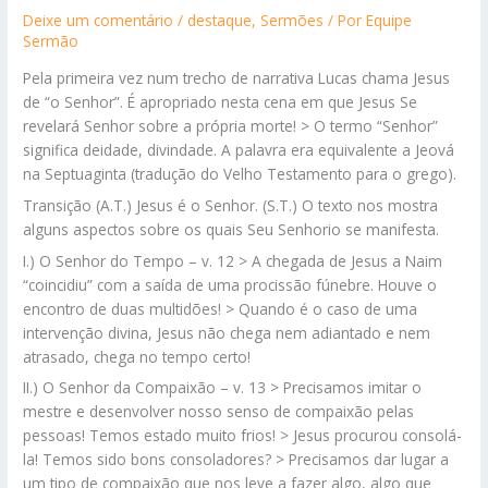
Deixe um comentário
/
destaque
,
Sermões
/ Por
Equipe
Sermão
Pela primeira vez num trecho de narrativa Lucas chama Jesus
de “o Senhor”. É apropriado nesta cena em que Jesus Se
revelará Senhor sobre a própria morte! > O termo “Senhor”
significa deidade, divindade. A palavra era equivalente a Jeová
na Septuaginta (tradução do Velho Testamento para o grego).
Transição (A.T.) Jesus é o Senhor. (S.T.) O texto nos mostra
alguns aspectos sobre os quais Seu Senhorio se manifesta.
I.) O Senhor do Tempo – v. 12 > A chegada de Jesus a Naim
“coincidiu” com a saída de uma procissão fúnebre. Houve o
encontro de duas multidões! > Quando é o caso de uma
intervenção divina, Jesus não chega nem adiantado e nem
atrasado, chega no tempo certo!
II.) O Senhor da Compaixão – v. 13 > Precisamos imitar o
mestre e desenvolver nosso senso de compaixão pelas
pessoas! Temos estado muito frios! > Jesus procurou consolá-
la! Temos sido bons consoladores? > Precisamos dar lugar a
um tipo de compaixão que nos leve a fazer algo, algo que