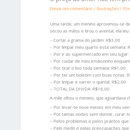
Deixe um comentário
/
Ilustrações
/ Po
Uma tarde, um menino aproximou-se de s
secou as mãos e tirou o avental, ela leu:
– Cortar a grama do jardim: R$3,00
– Por limpar meu quarto esta semana: 
– Por ir ao supermercado em seu lugar:
– Por cuidar de meu irmãozinho enquant
– Por tirar o lixo toda semana: R$1,00
– Por ter um boletim com boas notas: 
– Por limpar e varrer o quintal: R$2,00
– TOTAL DA DIVIDA: R$16,00
A mãe olhou o menino, que aguardava ch
– Por levar-te nove meses em meu vent
– Por tantas noites sem dormir, curar-t
– Pelos problemas e pelos prantos qu
– Pelo medo e pelas preocupações qu