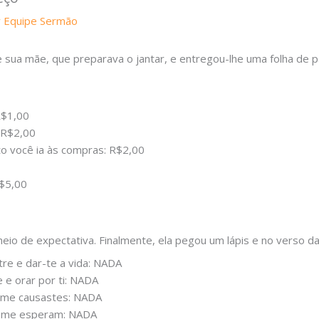
r
Equipe Sermão
ua mãe, que preparava o jantar, e entregou-lhe uma folha de pa
R$1,00
 R$2,00
o você ia às compras: R$2,00
R$5,00
eio de expectativa. Finalmente, ela pegou um lápis e no verso 
re e dar-te a vida: NADA
e e orar por ti: NADA
e me causastes: NADA
e me esperam: NADA