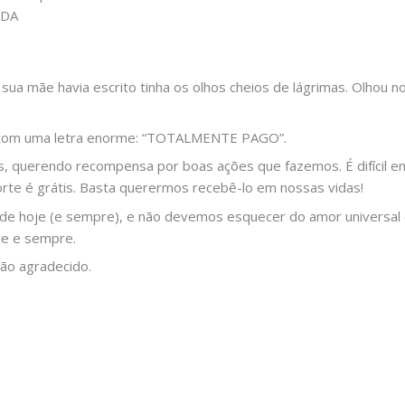
ADA
ua mãe havia escrito tinha os olhos cheios de lágrimas. Olhou n
u com uma letra enorme: “TOTALMENTE PAGO”.
s, querendo recompensa por boas ações que fazemos. É difícil 
rte é grátis. Basta querermos recebê-lo em nossas vidas!
de hoje (e sempre), e não devemos esquecer do amor universal q
je e sempre.
ão agradecido.