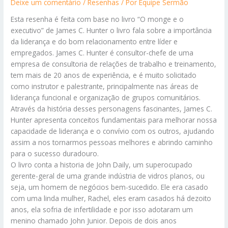
Deixe um comentário
/
Resenhas
/ Por
Equipe Sermão
Esta resenha é feita com base no livro “O monge e o
executivo” de James C. Hunter o livro fala sobre a importância
da liderança e do bom relacionamento entre líder e
empregados. James C. Hunter é consultor-chefe de uma
empresa de consultoria de relações de trabalho e treinamento,
tem mais de 20 anos de experiência, e é muito solicitado
como instrutor e palestrante, principalmente nas áreas de
liderança funcional e organização de grupos comunitários.
Através da história desses personagens fascinantes, James C.
Hunter apresenta conceitos fundamentais para melhorar nossa
capacidade de liderança e o convívio com os outros, ajudando
assim a nos tornarmos pessoas melhores e abrindo caminho
para o sucesso duradouro.
O livro conta a historia de John Daily, um superocupado
gerente-geral de uma grande indústria de vidros planos, ou
seja, um homem de negócios bem-sucedido. Ele era casado
com uma linda mulher, Rachel, eles eram casados há dezoito
anos, ela sofria de infertilidade e por isso adotaram um
menino chamado John Junior. Depois de dois anos