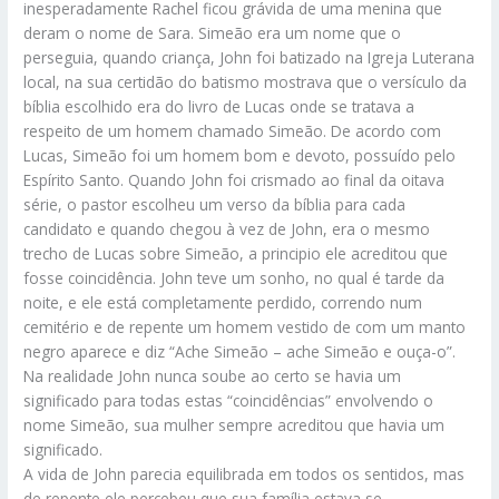
inesperadamente Rachel ficou grávida de uma menina que
deram o nome de Sara. Simeão era um nome que o
perseguia, quando criança, John foi batizado na Igreja Luterana
local, na sua certidão do batismo mostrava que o versículo da
bíblia escolhido era do livro de Lucas onde se tratava a
respeito de um homem chamado Simeão. De acordo com
Lucas, Simeão foi um homem bom e devoto, possuído pelo
Espírito Santo. Quando John foi crismado ao final da oitava
série, o pastor escolheu um verso da bíblia para cada
candidato e quando chegou à vez de John, era o mesmo
trecho de Lucas sobre Simeão, a principio ele acreditou que
fosse coincidência. John teve um sonho, no qual é tarde da
noite, e ele está completamente perdido, correndo num
cemitério e de repente um homem vestido de com um manto
negro aparece e diz “Ache Simeão – ache Simeão e ouça-o”.
Na realidade John nunca soube ao certo se havia um
significado para todas estas “coincidências” envolvendo o
nome Simeão, sua mulher sempre acreditou que havia um
significado.
A vida de John parecia equilibrada em todos os sentidos, mas
de repente ele percebeu que sua família estava se