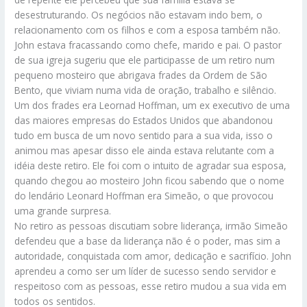
desestruturando. Os negócios não estavam indo bem, o
relacionamento com os filhos e com a esposa também não.
John estava fracassando como chefe, marido e pai. O pastor
de sua igreja sugeriu que ele participasse de um retiro num
pequeno mosteiro que abrigava frades da Ordem de São
Bento, que viviam numa vida de oração, trabalho e silêncio.
Um dos frades era Leornad Hoffman, um ex executivo de uma
das maiores empresas do Estados Unidos que abandonou
tudo em busca de um novo sentido para a sua vida, isso o
animou mas apesar disso ele ainda estava relutante com a
idéia deste retiro. Ele foi com o intuito de agradar sua esposa,
quando chegou ao mosteiro John ficou sabendo que o nome
do lendário Leonard Hoffman era Simeão, o que provocou
uma grande surpresa.
No retiro as pessoas discutiam sobre liderança, irmão Simeão
defendeu que a base da liderança não é o poder, mas sim a
autoridade, conquistada com amor, dedicação e sacrifício. John
aprendeu a como ser um líder de sucesso sendo servidor e
respeitoso com as pessoas, esse retiro mudou a sua vida em
todos os sentidos.