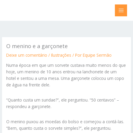
Ir
para
o
conteúdo
O menino e a garçonete
Deixe um comentário
/
Ilustrações
/ Por
Equipe Sermão
Numa época em que um sorvete custava muito menos do que
hoje, um menino de 10 anos entrou na lanchonete de um
hotel e sentou a uma mesa. Uma garçonete colocou um copo
de água na frente dele.
“Quanto custa um sundae?”, ele perguntou. “50 centavos” –
respondeu a garçonete.
O menino puxou as moedas do bolso e começou a contá-las.
“Bem, quanto custa o sorvete simples?”, ele perguntou.