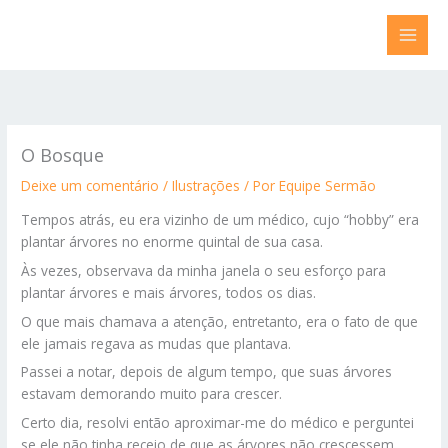
Ir
para
o
conteúdo
O Bosque
Deixe um comentário
/
Ilustrações
/ Por
Equipe Sermão
Tempos atrás, eu era vizinho de um médico, cujo “hobby” era
plantar árvores no enorme quintal de sua casa.
Às vezes, observava da minha janela o seu esforço para
plantar árvores e mais árvores, todos os dias.
O que mais chamava a atenção, entretanto, era o fato de que
ele jamais regava as mudas que plantava.
Passei a notar, depois de algum tempo, que suas árvores
estavam demorando muito para crescer.
Certo dia, resolvi então aproximar-me do médico e perguntei
se ele não tinha receio de que as árvores não crescessem,