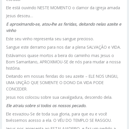
Ele está ouvindo NESTE MOMENTO o clamor da igreja amada
Jesus desceu…
E aproximando-se, atou-lhe as feridas, deitando nelas azeite e
vinho
Este seu vinho representa seu sangue precioso.
Sangue este derramo para nos dar a plena SALVAÇÃO e VIDA.
Estávamos quase mortos a beira do caminho mas Jesus o
Bom Samaritano, APROXIMOU-SE de nós para mudar a nossa
história.
Deitando em nossas feridas do seu azeite – ELE NOS UNGIU,
UMA UNÇÃO QUE SOMENTE O DONO DA VIDA PODE
CONCEDER.
Jesus nos colocou sobre sua cavalgadura, descendo dela.
Ele atraiu sobre si todos os nossos pecado.
Ele esvaziou-Se de toda sua gloria, para que eu e você
tivéssemos acesso a ela. O VÉU DO TEMPLO SE RASGOU.
Jesus nos apresenta ao ESTALAJADEIRO, e faz um pedido a