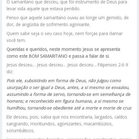
O samaritano que desceu, que foi instrumento de Deus para
levar vida aquele que estava perdido.
Penso que aquele samaritano ouviu ao longe um gemido, de
dor, de angústia de sofrimento agoniante.
Quem sabe seja o seu caso hoje, nem forças para clamar
você tem.
Queridas e queridos, neste momento Jesus se apresenta
como este BOM SAMARITANO e passa a falar de si.
Jesus desceu… Jesus desceu… Jesus desceu… Filipenses 2.6-9
diz:
Pois ele, subsistindo em forma de Deus, não julgou como
usurpação o ser igual a Deus, antes, a si mesmo se esvaziou,
assumindo a forma de servo, tornando-se em semelhança de
homens; e reconhecido em figura humana, a si mesmo se
humilhou, tornando-se obediente até a morte e morte de cruz
.
Ele desceu, pois, sabia que nos encontraria, largados, caídos
sangrando, moribundos, agonizantes, macambúzios,
sorumbáticos.