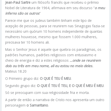
Jean-Paul Sartre
um filósofo francês que recebeu o prêmio
Nobel de Literatura de 1964, afirmava em seu discurso “
o meu
inferno são os outros
”
Parece-me que os judeus também tinham este tipo de
acepção de pessoas, para se reunirem nas Sinagogas fazia-se
necessário um quórum 10 homens independente de quantas
mulheres houvesse, mesmo que fossem 1.000 mulheres,
precisava ter 10 homens ali.
Mas o Senhor Jesus é aquele que quebra os paradigmas, os
padrões humanos, padrões religiosos com entusiasmo e
cheio de energia e diz a estes religiosos
…onde se reunirem
dois ou três em meu nome, ali eu estou no meio deles.
Mateus 18.20
O Primeiro grupo diz:
O QUE É TEU É MEU
.
Segundo grupo diz:
O QUE É TEU É TEU, E O QUE É MEU É MEU
.
Só se preocupam com sua religiosidade fria e morta.
A partir de então a narrativa de Cristo nos apresenta um outro
personagem
o Samaritano
.