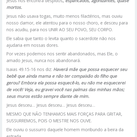
Jesus nos encontra despidos
, espancados, agonizantes, quase
mortos.
Jesus não usava togas, muito menos filactérios, mas ouviu
nosso clamor, ele atentou para o nosso choro, e desceu para
nos acudiu, para nos UNIR AO SEU POVO, SEU CORPO.
Ele sabia que tanto o levita quanto o sacerdote não nos
ajudaria em nossas dores.
Por vezes podemos nos sentir abandonados, mas Ele, o
amado Jesus, nunca nos abandonará.
Isaias 49.15-16 nos diz:
Haverá mãe que possa esquecer seu
bebê que ainda mama e não ter compaixão do filho que
gerou? Embora ela possa esquecê-lo, eu não me esquecerei
de você! Veja, eu gravei você nas palmas das minhas mãos;
seus muros estão sempre diante de mim.
Jesus desceu… Jesus desceu… Jesus desceu…
MESMO QUE NÃO TENHAMOS MAIS FORÇAS PARA GRITAR,
SUSSURREMOS, POIS O MESTRE NOS OUVE.
Ele ouviu o sussurro daquele homem moribundo a beira da
estrada.