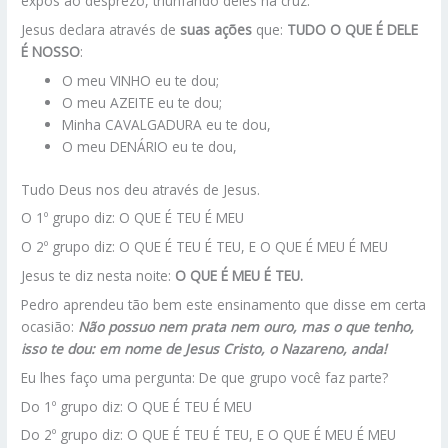
expôs ao desprezo, triunfando deles na cruz.
Jesus declara através de
suas ações
que:
TUDO O QUE É DELE
É NOSSO
:
O meu VINHO eu te dou;
O meu AZEITE eu te dou;
Minha CAVALGADURA eu te dou,
O meu DENÁRIO eu te dou,
Tudo Deus nos deu através de Jesus.
O 1º grupo diz: O QUE É TEU É MEU
O 2º grupo diz: O QUE É TEU É TEU, E O QUE É MEU É MEU
Jesus te diz nesta noite:
O QUE É MEU É TEU.
Pedro aprendeu tão bem este ensinamento que disse em certa
ocasião:
Não possuo nem prata nem ouro, mas o que tenho,
isso te dou: em nome de Jesus Cristo, o Nazareno, anda!
Eu lhes faço uma pergunta: De que grupo você faz parte?
Do 1º grupo diz: O QUE É TEU É MEU
Do 2º grupo diz: O QUE É TEU É TEU, E O QUE É MEU É MEU