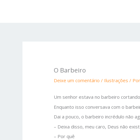
Ir
para
o
conteúdo
O Barbeiro
Deixe um comentário
/
Ilustrações
/ Po
Um senhor estava no barbeiro cortando
Enquanto isso conversava com o barbeir
Dai a pouco, o barbeiro incrédulo não ag
– Deixa disso, meu caro, Deus não existe
– Por quê