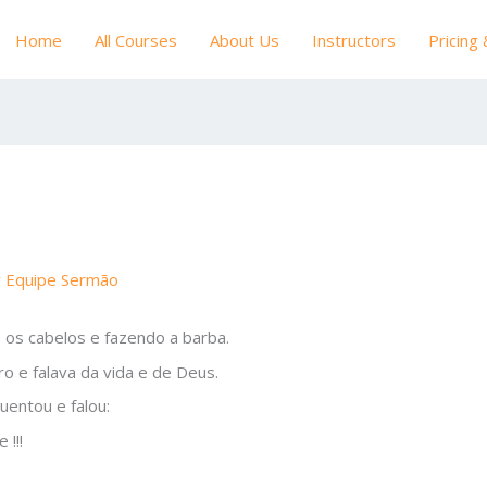
Home
All Courses
About Us
Instructors
Pricing
r
Equipe Sermão
 os cabelos e fazendo a barba.
o e falava da vida e de Deus.
uentou e falou:
 !!!