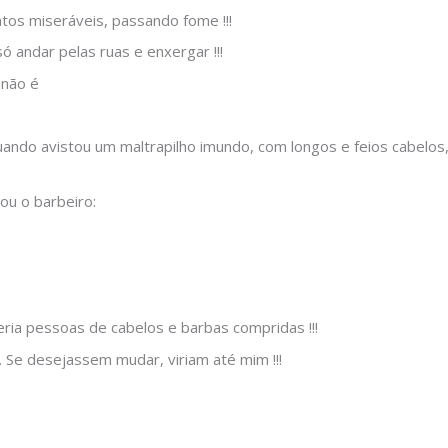
ntos miseráveis, passando fome !!!
só andar pelas ruas e enxergar !!!
 não é
uando avistou um maltrapilho imundo, com longos e feios cabelos
ou o barbeiro:
eria pessoas de cabelos e barbas compridas !!!
 Se desejassem mudar, viriam até mim !!!