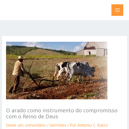
Ir
para
o
conteúdo
O arado como instrumento do compromisso
com o Reino de Deus
Deixe um comentário
/
Sermões
/ Por
Antonio C. Barro