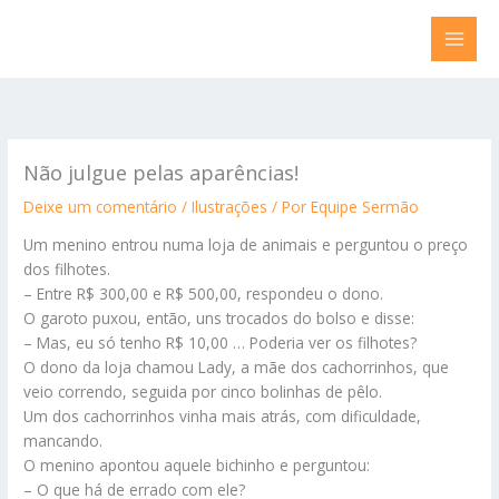
Ir
para
o
conteúdo
Não julgue pelas aparências!
Deixe um comentário
/
Ilustrações
/ Por
Equipe Sermão
Um menino entrou numa loja de animais e perguntou o preço
dos filhotes.
– Entre R$ 300,00 e R$ 500,00, respondeu o dono.
O garoto puxou, então, uns trocados do bolso e disse:
– Mas, eu só tenho R$ 10,00 … Poderia ver os filhotes?
O dono da loja chamou Lady, a mãe dos cachorrinhos, que
veio correndo, seguida por cinco bolinhas de pêlo.
Um dos cachorrinhos vinha mais atrás, com dificuldade,
mancando.
O menino apontou aquele bichinho e perguntou:
– O que há de errado com ele?