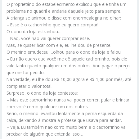
O proprietário do estabelecimento explicou que ele tinha um
problema no quadril e andaria daquele jeito para sempre.
A criança se animou e disse com enormealegria no olhar:
– Esse é o cachorrinho que eu quero comprar!
O dono da loja estranhou…
– Não, você não vai querer comprar esse.
Mas, se quiser ficar com ele, eu lhe dou de presente.
O menino emudeceu …olhou para o dono da loja e falou:
– Eu não quero que você me dê aquele cachorrinho, pois ele
vale tanto quanto qualquer um dos outros. Vou pagar o preço
que me for pedido.
Na verdade, eu lhe dou R$ 10,00 agora e R$ 1,00 por mês, até
completar o valor total.
Surpreso, o dono da loja contestou:
– Mas este cachorrinho nunca vai poder correr, pular e brincar
com você como qualquer um dos outros…
Sério, o menino levantou lentamente a perna esquerda da
calça, deixando à mostra a prótese que usava para andar.
– Veja. Eu também não corro muito bem e o cachorrinho vai
precisar de alguém que entenda isso…