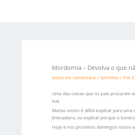
Ir
para
o
conteúdo
Mordomia – Devolva o que nã
Deixe um comentário
/
Sermões
/ Por
E
Uma das coisas que os pais procuram en
sua.
Muitas vezes é difícil explicar para um
brincadeira, ou explicar porque o boneco,
Hoje e nos próximos domingos nosso a