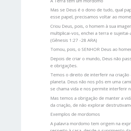
A Terra tem um mordomo
Mas se Deus é o dono de tudo, qual pap
esse papel, precisamos voltar ao momen
Criou Deus, pois, o homem à sua imagem
multiplicai-vos, enchei a terra e sujeit
(Gênesis 1:27 -28 ARA)
Tomou, pois, o SENHOR Deus ao homem e
Depois de criar o mundo, Deus não pass
e obrigações.
Temos o direito de interferir na criação
planeta. Deus não nos pôs em uma camis
se chama vida e nos permite interferir n
Mas temos a obrigação de manter a vida 
da criação, de não explorar destrutiva
Exemplos de mordomos
A palavra mordomo tem origem na expres
respeito à casa, desde o suprimento d