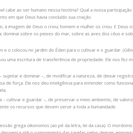
el cabe ao ser humano nessa história? Qual a nossa participação
to em que Deus havia concluído sua criação.
, à imagem de Deus o criou; homem e mulher os criou. E Deus os
ai-a; dominai sobre os peixes do mar, sobre as aves dos céus e sob
 o colocou no jardim do Éden para o cultivar e o guardar. (Gên
ou uma escritura de transferência de propriedade. Ele nos fez m
 – sujeitar e dominar –, de modificar a natureza, de deixar regis
a de força. Ele nos deu inteligência para entender como funcio
ela.
– cultivar e guardar –, de preservar o meio ambiente, de valoriza
mente os recursos que devem servir a toda a humanidade.
são grega oikonomos (ao pé da letra, lei da casa). O mordomo 
a despensa até o cumprimento das tarefas pelos demais empreg