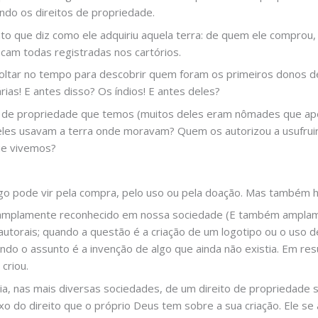
ndo os direitos de propriedade.
o que diz como ele adquiriu aquela terra: de quem ele comprou, 
icam todas registradas nos cartórios.
ltar no tempo para descobrir quem foram os primeiros donos d
árias! E antes disso? Os índios! E antes deles?
o de propriedade que temos (muitos deles eram nômades que ape
 eles usavam a terra onde moravam? Quem os autorizou a usufruir
ue vivemos?
go pode vir pela compra, pelo uso ou pela doação. Mas também há 
é amplamente reconhecido em nossa sociedade (E também amplam
 autorais; quando a questão é a criação de um logotipo ou o uso
ando o assunto é a invenção de algo que ainda não existia. Em re
criou.
ia, nas mais diversas sociedades, de um direito de propriedade 
o do direito que o próprio Deus tem sobre a sua criação. Ele s