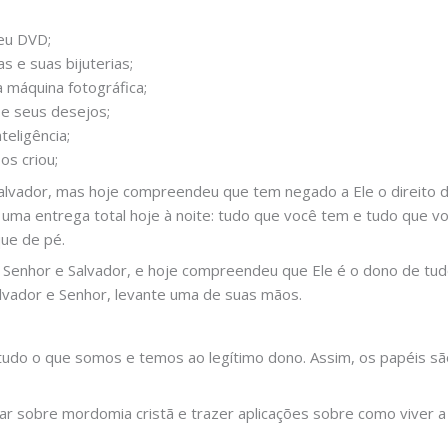
seu DVD;
s e suas bijuterias;
 máquina fotográfica;
 e seus desejos;
teligência;
os criou;
salvador, mas hoje compreendeu que tem negado a Ele o direito
r uma entrega total hoje à noite: tudo que você tem e tudo que 
que de pé.
 Senhor e Salvador, e hoje compreendeu que Ele é o dono de tudo
alvador e Senhor, levante uma de suas mãos.
do o que somos e temos ao legítimo dono. Assim, os papéis são
ar sobre mordomia cristã e trazer aplicações sobre como viver 