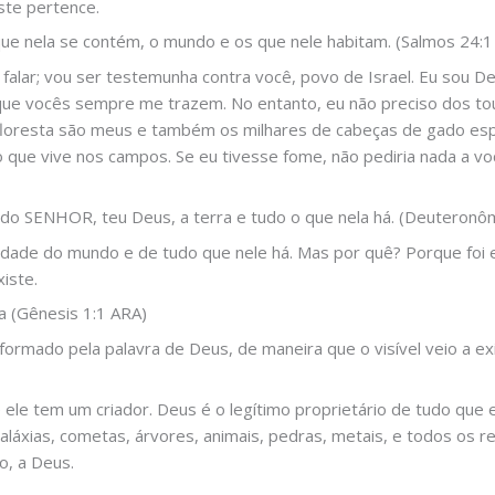
ste pertence.
ue nela se contém, o mundo e os que nele habitam. (Salmos 24:1
 falar; vou ser testemunha contra você, povo de Israel. Eu sou 
as que vocês sempre me trazem. No entanto, eu não preciso dos 
 floresta são meus e também os milhares de cabeças de gado e
que vive nos campos. Se eu tivesse fome, não pediria nada a v
 do SENHOR, teu Deus, a terra e tudo o que nela há. (Deuteronô
edade do mundo e de tudo que nele há. Mas por quê? Porque foi e
xiste.
ra (Gênesis 1:1 ARA)
formado pela palavra de Deus, de maneira que o visível veio a ex
ele tem um criador. Deus é o legítimo proprietário de tudo que e
 galáxias, cometas, árvores, animais, pedras, metais, e todos os 
o, a Deus.