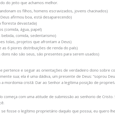
ndo do jeito que achamos melhor.
andonam os filhos, homens escravizados, jovens chacinados)
ue Deus afirmou boa, está desaparecendo)
 a floresta devastada)
os (comida, água, papel)
, bebida, comida, sedentarismo)
ões tolas, projetos que afrontam a Deus)
re as 6 piores distribuições de renda do país)
os dons não são seus, são presentes para serem usados)
he pertence e seguir as orientações de verdadeiro dono sobre c
lmente sua; ela é uma dádiva, um presente de Deus: “soprou Deus
a a mordomia cristã: Dar ao Senhor a legítima posição de proprie
do começa com uma atitude de submissão ao senhorio de Cristo. 
cê.
 se fosse o legítimo proprietário daquilo que possui, eu quero lh