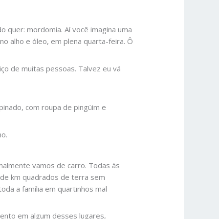
do quer: mordomia. Aí você imagina uma
o alho e óleo, em plena quarta-feira. Ô
viço de muitas pessoas. Talvez eu vá
pinado, com roupa de pingüim e
no.
ormalmente vamos de carro. Todas às
s de km quadrados de terra sem
da a família em quartinhos mal
mento em algum desses lugares,