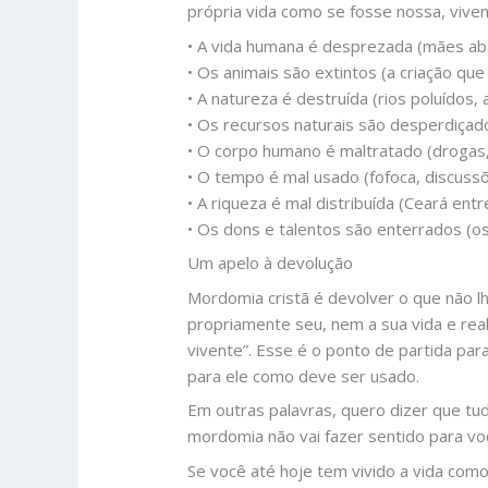
própria vida como se fosse nossa, vive
• A vida humana é desprezada (mães ab
• Os animais são extintos (a criação q
• A natureza é destruída (rios poluídos,
• Os recursos naturais são desperdiçad
• O corpo humano é maltratado (drogas
• O tempo é mal usado (fofoca, discuss
• A riqueza é mal distribuída (Ceará ent
• Os dons e talentos são enterrados (
Um apelo à devolução
Mordomia cristã é devolver o que não l
propriamente seu, nem a sua vida e rea
vivente”. Esse é o ponto de partida par
para ele como deve ser usado.
Em outras palavras, quero dizer que tu
mordomia não vai fazer sentido para vo
Se você até hoje tem vivido a vida como