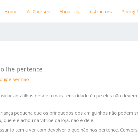
Home
All Courses
About Us
Instructors
Pricing
o lhe pertence
quipe Sermão
sinar aos filhos desde a mais tenra idade é que eles não devem 
a criança pequena que os brinquedos dos amiguinhos não podem se
 que ele achou na vitrine da loja, não é dele.
ssunto tem a ver com devolver o que não nos pertence. Convers