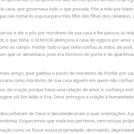
da casa, que governava tudo o que possuía: Põe a mão por baixo 
ue não tomarás esposa para meu filho das filhas dos cananeus, 
servia; e ele o pôs por mordomo de sua casa e lhe passou às mão
do o que tinha, o SENHOR abençoou a casa do egípcio por amor
como no campo. Potifar tudo o que tinha confiou às mãos de José
m que se alimentava. José era formoso de porte e de aparência
ais antigo. José ganhou o posto de mordomo de Potifar por cau
colocaria como mordomo de sua casa alguém em quem não confias
 da criação porque havia uma relação de amor e confiança entre
imagine só! Em Adão e Eva, Deus entregou a criação à humanidade e
 desconfiaram de Deus e desobedeceram a suas orientações. A p
ordomia. Esquecemos que nada nos pertence, nem nossas própri
riação como se fosse nossa propriedade, destruindo, depredand