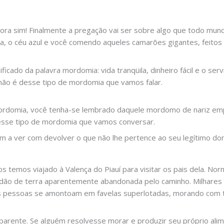
ra sim! Finalmente a pregação vai ser sobre algo que todo mun
a, o céu azul e você comendo aqueles camarões gigantes, feitos n
icado da palavra mordomia: vida tranqüila, dinheiro fácil e o ser
não é desse tipo de mordomia que vamos falar.
mordomia, você tenha-se lembrado daquele mordomo de nariz em
sse tipo de mordomia que vamos conversar.
m a ver com devolver o que não lhe pertence ao seu legítimo do
s temos viajado à Valença do Piauí para visitar os pais dela. N
idão de terra aparentemente abandonada pelo caminho. Milhare
s pessoas se amontoam em favelas superlotadas, morando com to
parente. Se alguém resolvesse morar e produzir seu próprio ali