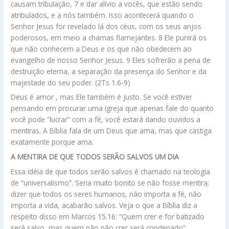
causam tribulação, 7 e dar alívio a vocês, que estão sendo
atribulados, e a nós também. Isso acontecerá quando o
Senhor Jesus for revelado lá dos céus, com os seus anjos
poderosos, em meio a chamas flamejantes. 8 Ele punirá os
que não conhecem a Deus e os que não obedecem ao
evangelho de nosso Senhor Jesus. 9 Eles sofrerão a pena de
destruição eterna, a separação da presença do Senhor e da
majestade do seu poder. (2Ts 1.6-9)
Deus é amor , mas Ele também é justo. Se você estiver
pensando em procurar uma igreja que apenas fale do quanto
você pode “lucrar” com a fé, você estará dando ouvidos a
mentiras. A Bíblia fala de um Deus que ama, mas que castiga
exatamente porque ama.
A MENTIRA DE QUE TODOS SERÃO SALVOS UM DIA
Essa idéia de que todos serão salvos é chamado na teologia
de “universalismo”. Seria muito bonito se não fosse mentira;
dizer que todos os seres humanos, não importa a fé, não
importa a vida, acabarão salvos. Veja o que a Bíblia diz a
respeito disso em Marcos 15.16: “Quem crer e for batizado
será salvo, mas quem não não crer será condenado”.