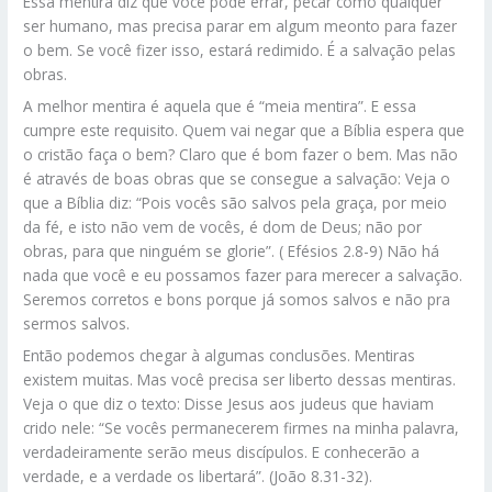
Essa mentira diz que você pode errar, pecar como qualquer
ser humano, mas precisa parar em algum meonto para fazer
o bem. Se você fizer isso, estará redimido. É a salvação pelas
obras.
A melhor mentira é aquela que é “meia mentira”. E essa
cumpre este requisito. Quem vai negar que a Bíblia espera que
o cristão faça o bem? Claro que é bom fazer o bem. Mas não
é através de boas obras que se consegue a salvação: Veja o
que a Bíblia diz: “Pois vocês são salvos pela graça, por meio
da fé, e isto não vem de vocês, é dom de Deus; não por
obras, para que ninguém se glorie”. ( Efésios 2.8-9) Não há
nada que você e eu possamos fazer para merecer a salvação.
Seremos corretos e bons porque já somos salvos e não pra
sermos salvos.
Então podemos chegar à algumas conclusões. Mentiras
existem muitas. Mas você precisa ser liberto dessas mentiras.
Veja o que diz o texto: Disse Jesus aos judeus que haviam
crido nele: “Se vocês permanecerem firmes na minha palavra,
verdadeiramente serão meus discípulos. E conhecerão a
verdade, e a verdade os libertará”. (João 8.31-32).