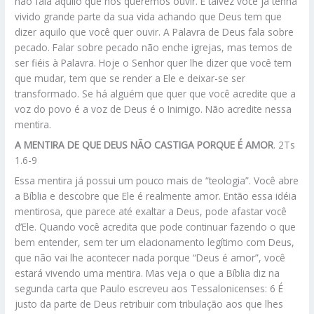
não fala aquilo que nós queremos ouvir. E talvez você já tenha
vivido grande parte da sua vida achando que Deus tem que
dizer aquilo que você quer ouvir. A Palavra de Deus fala sobre
pecado. Falar sobre pecado não enche igrejas, mas temos de
ser fiéis à Palavra. Hoje o Senhor quer lhe dizer que você tem
que mudar, tem que se render a Ele e deixar-se ser
transformado. Se há alguém que quer que você acredite que a
voz do povo é a voz de Deus é o Inimigo. Não acredite nessa
mentira.
A MENTIRA DE QUE DEUS NÃO CASTIGA PORQUE É AMOR
. 2Ts
1.6-9
Essa mentira já possui um pouco mais de “teologia”. Você abre
a Bíblia e descobre que Ele é realmente amor. Então essa idéia
mentirosa, que parece até exaltar a Deus, pode afastar você
d’Ele. Quando você acredita que pode continuar fazendo o que
bem entender, sem ter um elacionamento legítimo com Deus,
que não vai lhe acontecer nada porque “Deus é amor”, você
estará vivendo uma mentira. Mas veja o que a Bíblia diz na
segunda carta que Paulo escreveu aos Tessalonicenses: 6 É
justo da parte de Deus retribuir com tribulação aos que lhes