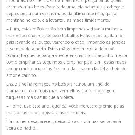
mocinhas. Elas lhe mostraram as mãos, perguntando quais
eram as mais belas. Para cada uma, ela balançou a cabeça e
depois pediu para ver as mãos da última mocinha, que as
mantinha no colo. ela levantou as mãos timidamente.
– Hum, estas mãos estão bem limpinhas – disse a mulher –
mas estão endurecidas pelo trabalho. Estas mãos ajudam os
pais lavando as louças, varrendo o chão, limpando as janelas
e semeando a horta. Estas mãos tomam conta do bebê,
levam chá quente para a vovó e ensinam o irmãozinho menor
como empilhar os toquinhos e empinar pipa. Sim, estas mãos
andam muito ocupadas fazendo da casa um lar feliz, cheio de
amor e carinho.
Então a velha remexeu no bolso e retirou um anel de
diamantes, com rubis mais vermelhos que o morango e
turquesas mais azuis que a violeta.
– Tome, use este anel, querida. Você merece o prêmio pelas
mais belas mãos, pois são as mais úteis.
E a mulher desapareceu, deixando as mocinhas sentadas à
beira do riacho…