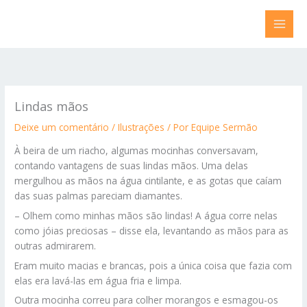
Ir
para
o
conteúdo
Lindas mãos
Deixe um comentário
/
Ilustrações
/ Por
Equipe Sermão
À beira de um riacho, algumas mocinhas conversavam,
contando vantagens de suas lindas mãos. Uma delas
mergulhou as mãos na água cintilante, e as gotas que caíam
das suas palmas pareciam diamantes.
– Olhem como minhas mãos são lindas! A água corre nelas
como jóias preciosas – disse ela, levantando as mãos para as
outras admirarem.
Eram muito macias e brancas, pois a única coisa que fazia com
elas era lavá-las em água fria e limpa.
Outra mocinha correu para colher morangos e esmagou-os