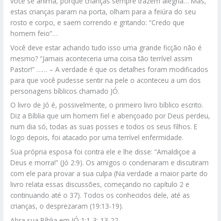
você se anima, porque crianças sempre trazem alegria… Mas,
estas crianças param na porta, olham para a feiúra do seu
rosto e corpo, e saem correndo e gritando: “Credo que
homem feio”…
Você deve estar achando tudo isso uma grande ficção não é
mesmo? “Jamais aconteceria uma coisa tão terrível assim
Pastor!” …… – A verdade é que os detalhes foram modificados
para que você pudesse sentir na pele o aconteceu a um dos
personagens bíblicos chamado JÓ.
O livro de Jó é, possivelmente, o primeiro livro bíblico escrito.
Diz a Bíblia que um homem fiel e abençoado por Deus perdeu,
num dia só, todas as suas posses e todos os seus filhos. E
logo depois, foi atacado por uma terrível enfermidade.
Sua própria esposa foi contra ele e lhe disse: “Amaldiçoe a
Deus e morra!” (Jó 2:9). Os amigos o condenaram e discutiram
com ele para provar a sua culpa (Na verdade a maior parte do
livro relata essas discussões, começando no capítulo 2 e
continuando até o 37). Todos os conhecidos dele, até as
crianças, o desprezaram (19:13-19).
Abra sua Bíblia em JÓ 1:1-3; 13-22