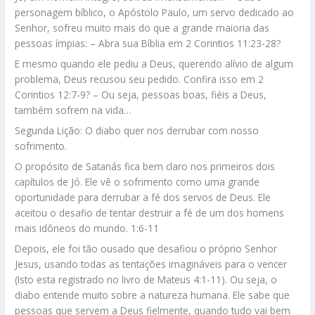
personagem bíblico, o Apóstolo Paulo, um servo dedicado ao
Senhor, sofreu muito mais do que a grande maioria das
pessoas ímpias: – Abra sua Bíblia em 2 Corintios 11:23-28?
E mesmo quando ele pediu a Deus, querendo alívio de algum
problema, Deus recusou seu pedido. Confira isso em 2
Corintios 12:7-9? – Ou seja, pessoas boas, fiéis a Deus,
também sofrem na vida…
Segunda Lição: O diabo quer nos derrubar com nosso
sofrimento.
O propósito de Satanás fica bem claro nos primeiros dois
capítulos de Jó. Ele vê o sofrimento como uma grande
oportunidade para derrubar a fé dos servos de Deus. Ele
aceitou o desafio de tentar destruir a fé de um dos homens
mais idôneos do mundo. 1:6-11
Depois, ele foi tão ousado que desafiou o próprio Senhor
Jesus, usando todas as tentações imagináveis para o vencer
(Isto esta registrado no livro de Mateus 4:1-11). Ou seja, o
diabo entende muito sobre a natureza humana. Ele sabe que
pessoas que servem a Deus fielmente, quando tudo vai bem