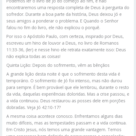
Podemos ler o livro de Jó do começo ao fim, e não
encontraremos uma resposta completa de Deus à pergunta do
sofredor. Durante a boa parte da história, Deus deixou Jó e
seus amigos a ponderar o problema. E Quando o Senhor
falou no fim do livro, ele não explicou o porquê.
Por isso o Apóstolo Paulo, com certeza, inspirado por Deus,
escreveu um hino de louvor a Deus, no livro de Romanos
11:33-36, (ler) e nesse hino ele retrata exatamente isso: Deus
não explica todas as coisas!
Quinta Lição: Depois do sofrimento, vêm as bênçãos
A grande lição desta noite é que o sofrimento desta vida é
temporário. O sofrimento de Jó foi intenso, mas não durou
para sempre. É bem provável que ele lembrou, durante o resto
da vida, daquelas experiências doloridas. Mas a crise passou, e
a vida continuou. Deus restaurou as posses dele em porções
dobradas. Veja Jó 42:10-17?
A mesma coisa acontece conosco. Enfrentamos alguns dias
muito difíceis, mas as tempestades passam e a vida continua.
Em Cristo Jesus, nós temos uma grande vantagem. Temos