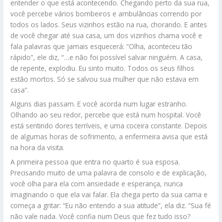
entender o que está acontecendo. Chegando perto da sua rua,
você percebe vários bombeiros e ambulâncias correndo por
todos os lados. Seus vizinhos estão na rua, chorando. E antes
de você chegar até sua casa, um dos vizinhos chama você e
fala palavras que jamais esquecerá: “Olha, aconteceu tão
rápido”, ele diz, “…e não foi possível salvar ninguém. A casa,
de repente, explodiu. Eu sinto muito. Todos os seus filhos
estão mortos. Só se salvou sua mulher que não estava em
casa”.
Alguns dias passam. E você acorda num lugar estranho.
Olhando ao seu redor, percebe que está num hospital. Você
está sentindo dores terríveis, e uma coceira constante. Depois
de algumas horas de sofrimento, a enfermeira avisa que está
na hora da visita.
A primeira pessoa que entra no quarto é sua esposa.
Precisando muito de uma palavra de consolo e de explicação,
você olha para ela com ansiedade e esperança, nunca
imaginando o que ela vai falar. Ela chega perto da sua cama e
começa a gritar: “Eu não entendo a sua atitude”, ela diz. “Sua fé
não vale nada. Você confia num Deus que fez tudo isso?