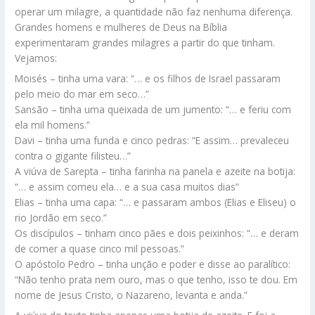
operar um milagre, a quantidade não faz nenhuma diferença.
Grandes homens e mulheres de Deus na Bíblia
experimentaram grandes milagres a partir do que tinham.
Vejamos:
Moisés – tinha uma vara: “… e os filhos de Israel passaram
pelo meio do mar em seco…”
Sansão – tinha uma queixada de um jumento: “… e feriu com
ela mil homens.”
Davi – tinha uma funda e cinco pedras: “E assim… prevaleceu
contra o gigante filisteu…”
A viúva de Sarepta – tinha farinha na panela e azeite na botija:
“… e assim comeu ela… e a sua casa muitos dias”
Elias – tinha uma capa: “… e passaram ambos (Elias e Eliseu) o
rio Jordão em seco.”
Os discípulos – tinham cinco pães e dois peixinhos: “… e deram
de comer a quase cinco mil pessoas.”
O apóstolo Pedro – tinha unção e poder e disse ao paralítico:
“Não tenho prata nem ouro, mas o que tenho, isso te dou. Em
nome de Jesus Cristo, o Nazareno, levanta e anda.”