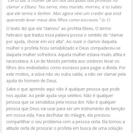
“Certo dia, a mulher de um dos discípulos dos profetas foi
clamar a Eliseu: Teu servo, meu marido, morreu, e tu sabes
que ele temia o Senhor. Mas agora veio um credor que está
querendo levar meus dois filhos como escravos.” (v.1)
O texto diz que ela “clamou” ao profeta Eliseu. O termo
hebraico que traduz essa palavra possui o sentido de “clamar
por ajuda, chorar em voz alta”. Ao ouvir o clamor daquela
mulher o profeta ficou sensibilizado e Deus compadeceu-se
daquela mulher sofredora. Aquela mulher estava muito aflita e
necessitava. A Lei de Moisés permitia aos credores levar os
filhos dos endividados como escravos para pagar a dívida. Por
este motivo, a viúva não viu outra saída, a não ser clamar pela
ajuda do homem de Deus.
Sabe o que aprendo aqui: não é qualquer pessoa que pode
nos ajudar. Ao pedir ajuda seja seletivo. Não é qualquer
pessoa que se sensibiliza pela nossa dor. Não é qualquer
pessoa que Deus vai usar para ser um instrumento de benção
em nossa vida. Para desfrutar do milagre, ela precisou
compartilhar o seu problema com a pessoa certa. Ela tomou a
atitude certa de procurar o profeta em busca de uma solução