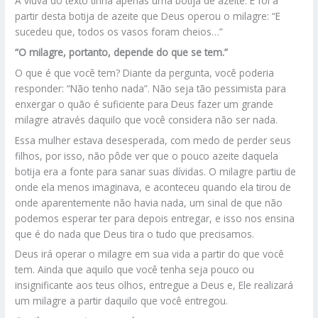
A viúva do texto tinha apenas uma botija de azeite. E foi a
partir desta botija de azeite que Deus operou o milagre: “E
sucedeu que, todos os vasos foram cheios…”
“O milagre, portanto, depende do que se tem.”
O que é que você tem? Diante da pergunta, você poderia
responder: “Não tenho nada”. Não seja tão pessimista para
enxergar o quão é suficiente para Deus fazer um grande
milagre através daquilo que você considera não ser nada.
Essa mulher estava desesperada, com medo de perder seus
filhos, por isso, não pôde ver que o pouco azeite daquela
botija era a fonte para sanar suas dívidas. O milagre partiu de
onde ela menos imaginava, e aconteceu quando ela tirou de
onde aparentemente não havia nada, um sinal de que não
podemos esperar ter para depois entregar, e isso nos ensina
que é do nada que Deus tira o tudo que precisamos.
Deus irá operar o milagre em sua vida a partir do que você
tem. Ainda que aquilo que você tenha seja pouco ou
insignificante aos teus olhos, entregue a Deus e, Ele realizará
um milagre a partir daquilo que você entregou.