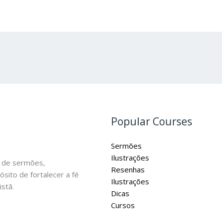
Popular Courses
Sermões
Ilustrações
 de sermões,
Resenhas
ósito de fortalecer a fé
Ilustrações
stã.
Dicas
Cursos