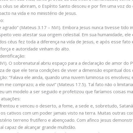
 céus se abriram, o Espírito Santo desceu e por fim uma voz do 
cto na vida e no ministério de Jesus.
o:
 agrado” (Mateus 3.17 – NVI). Embora Jesus nunca tivesse tido 
speito veio atestar sua origem celestial. Em sua humanidade, ele 
dos céus fez toda a diferença na vida de Jesus, e após esse fato e
força e autoridade vinham do alto.
dentificação:
VI). O sobrenatural abriu espaço para a declaração de amor do Pa
za de que ele teria condições de viver a dimensão espiritual d
ação: “Falava ele ainda, quando uma nuvem luminosa os envolveu;
 me comprazo; a ele ouvi” (Mateus 17.5). Tal fato não o limitari
eceu um modelo a ser seguido e profetizou que faríamos coisas mai
 atuações:
enfrentou e venceu o deserto, a fome, a sede e, sobretudo, Satan
 os cativos com um poder jamais visto na terra. Muitas outras co
stério terreno frutífero e abençoado. Com afinco Jesus demonst
l capaz de alcançar grande multidão.