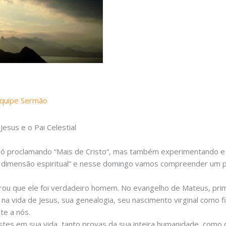
quipe Sermão
esus e o Pai Celestial
ó proclamando “Mais de Cristo”, mas também experimentando e 
 dimensão espiritual” e nesse domingo vamos compreender um po
trou que ele foi verdadeiro homem. No evangelho de Mateus, pr
 na vida de Jesus, sua genealogia, seu nascimento virginal como 
e a nós.
es em sua vida, tanto provas da sua inteira humanidade, como d