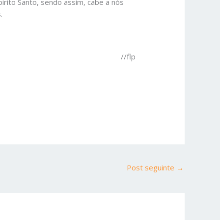
írito Santo, sendo assim, cabe a nós
.
//flp
Post seguinte
→