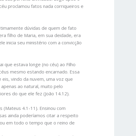
céu proclamou fatos nada corriqueiros e
intimamente dúvidas de quem de fato
era filho de Maria, em sua deidade, era
le inicia seu ministério com a convicção
i que estava longe (no céu) ao Filho
os céus mesmo estando encarnado. Essa
 e eis, vindo da nuvem, uma voz que
a apenas ao natural, muito pelo
ores do que ele fez (João 14.12).
ás (Mateus 4.1-11). Ensinou com
isas ainda poderíamos citar a respeito
rou em todo o tempo que o reino de