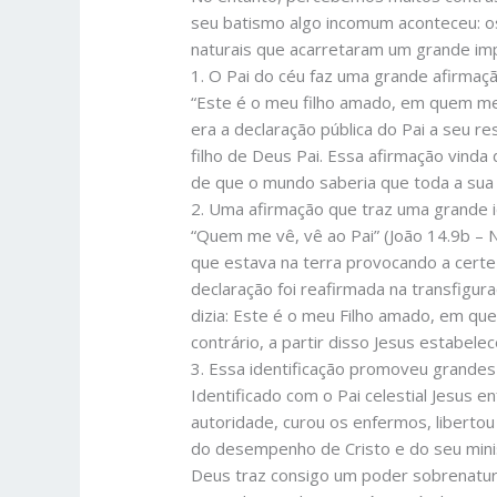
seu batismo algo incomum aconteceu: os
naturais que acarretaram um grande impa
1. O Pai do céu faz uma grande afirmaçã
“Este é o meu filho amado, em quem me
era a declaração pública do Pai a seu re
filho de Deus Pai. Essa afirmação vinda 
de que o mundo saberia que toda a sua 
2. Uma afirmação que traz uma grande i
“Quem me vê, vê ao Pai” (João 14.9b – N
que estava na terra provocando a certe
declaração foi reafirmada na transfigur
dizia: Este é o meu Filho amado, em quem
contrário, a partir disso Jesus estabel
3. Essa identificação promoveu grandes
Identificado com o Pai celestial Jesus 
autoridade, curou os enfermos, libertou
do desempenho de Cristo e do seu mini
Deus traz consigo um poder sobrenatura