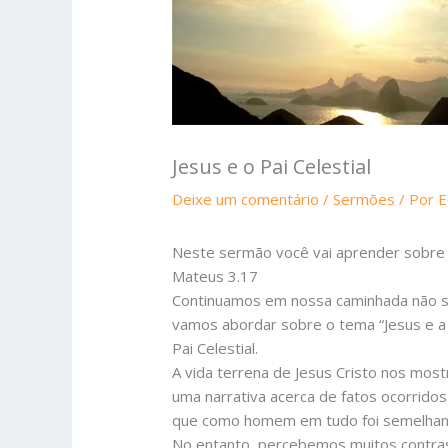
Jesus e o Pai Celestial
Deixe um comentário
/
Sermões
/ Por
E
Neste sermão você vai aprender sobre J
Mateus 3.17
Continuamos em nossa caminhada não s
vamos abordar sobre o tema “Jesus e a
Pai Celestial.
A vida terrena de Jesus Cristo nos mos
uma narrativa acerca de fatos ocorridos
que como homem em tudo foi semelhant
No entanto, percebemos muitos contrast