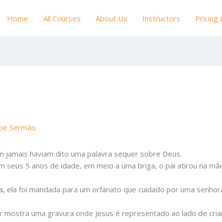
Home
All Courses
About Us
Instructors
Pricing
ipe Sermão
em jamais haviam dito uma palavra sequer sobre Deus.
seus 5 anos de idade, em meio a uma briga, o pai atirou na mãe,
ia, ela foi mandada para um orfanato que cuidado por uma senhora
r mostra uma gravura onde Jesus é representado ao lado de crian