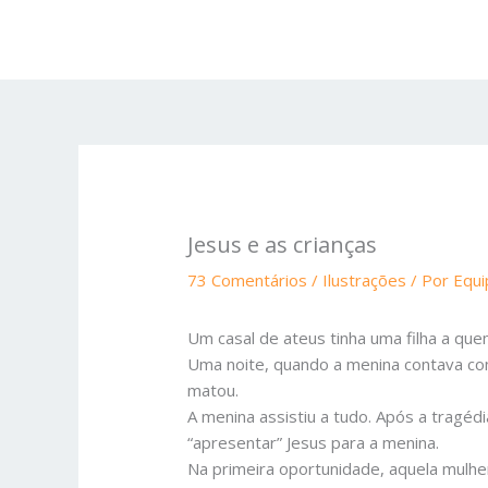
Ir
para
o
conteúdo
Jesus e as crianças
73 Comentários
/
Ilustrações
/ Por
Equ
Um casal de ateus tinha uma filha a qu
Uma noite, quando a menina contava com 
matou.
A menina assistiu a tudo. Após a tragéd
“apresentar” Jesus para a menina.
Na primeira oportunidade, aquela mulhe