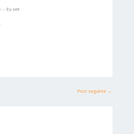
 – Eu sei!
.
Post seguinte
→