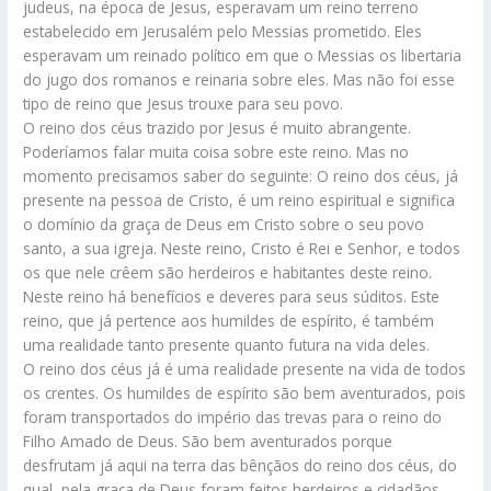
judeus, na época de Jesus, esperavam um reino terreno
estabelecido em Jerusalém pelo Messias prometido. Eles
esperavam um reinado político em que o Messias os libertaria
do jugo dos romanos e reinaria sobre eles. Mas não foi esse
tipo de reino que Jesus trouxe para seu povo.
O reino dos céus trazido por Jesus é muito abrangente.
Poderíamos falar muita coisa sobre este reino. Mas no
momento precisamos saber do seguinte: O reino dos céus, já
presente na pessoa de Cristo, é um reino espiritual e significa
o domínio da graça de Deus em Cristo sobre o seu povo
santo, a sua igreja. Neste reino, Cristo é Rei e Senhor, e todos
os que nele crêem são herdeiros e habitantes deste reino.
Neste reino há benefícios e deveres para seus súditos. Este
reino, que já pertence aos humildes de espírito, é também
uma realidade tanto presente quanto futura na vida deles.
O reino dos céus já é uma realidade presente na vida de todos
os crentes. Os humildes de espírito são bem aventurados, pois
foram transportados do império das trevas para o reino do
Filho Amado de Deus. São bem aventurados porque
desfrutam já aqui na terra das bênçãos do reino dos céus, do
qual, pela graça de Deus foram feitos herdeiros e cidadãos.