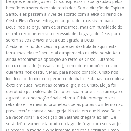
bênçãos e privilégios em Cristo expressam sua gratidão pelos
benefícios imerecidamente recebidos. Sob a direção do Espírito
Santo, eles passam a viver de acordo com a ética do reino de
Cristo. Eles não se entregam ao pecado, mas vivem para
Deus; não se orgulham de si mesmos, mas em humildade de
espírito reconhecem sua necessidade da graça de Deus para
serem salvos e viver a vida que agrada a Deus.
A vida no reino dos céus já pode ser desfrutada aqui nesta
terra, mas ela terá seu total cumprimento na vida porvir. Aqui
ainda encontramos oposição ao reino de Cristo. Lutamos
contra o pecado (nossa carne), o mundo e também o diabo
que tenta nos destruir. Mas, para nosso consolo, Cristo nos
libertou do domínio do pecado e do diabo. Satanás não obterá
êxito em suas investidas contra a igreja de Cristo. Ele já foi
derrotado pela vitória de Crsito em sua morte e ressurreição e
aguarda a condenação final e eterna. Cristo protege o seu
rebanho e Ele mesmo prometeu que as portas do inferno não
prevalecerão contra a sua igreja. No dia em que Nosso Rei e
Salvador voltar, a oposição de Satanás chegará ao fim. Ele
será definitivamente lançado no lago de fogo com seus anjos.
O pecado, a morte e o sofrimento não mais existirão. Então,