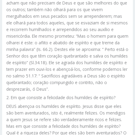
acham que não precisam de Deus e que são melhores do que
os outros; também não olhará para os que vivem
mergulhados em seus pecados sem se arrependerem; mas
ele olhará para todos aqueles, que se esvaziam de si mesmos
e recorrem humilhados e arrependidos ao seu auxílio e
misericórdia. Ele mesmo prometeu: “Mas o homem para quem
olharei é este: o aflito e abatido de espírito e que treme da
minha palavra” (Is. 66.2). Destes ele se aproxima: “ Perto está o
Senhor dos que têm coração quebrantado e salva os humildes
de espírito” (Sl.34.18). Ele se agrada dos humildes de espírito e
tem prazer em ouvi-los e abençoá-los, conforme podemos ler
no salmo 51.17: “ Sacrifícios agradáveis a Deus são o espírito
quebrantado; coração compungido e contrito, não o
desprezarás, ó Deus”.
2. Em que consiste a felicidade dos humildes de espírito?
DEUS abençoa os humildes de espírito. Jesus disse que eles
são bem aventurados, isto é, realmente felizes. Os mendigos
a quem Jesus se refere são verdadeiramente ricos e felizes.
Mas em que consiste a felicidade dos humildes de espírito?
Qual é a riqueza deles? Por que eles são bem aventurados? O