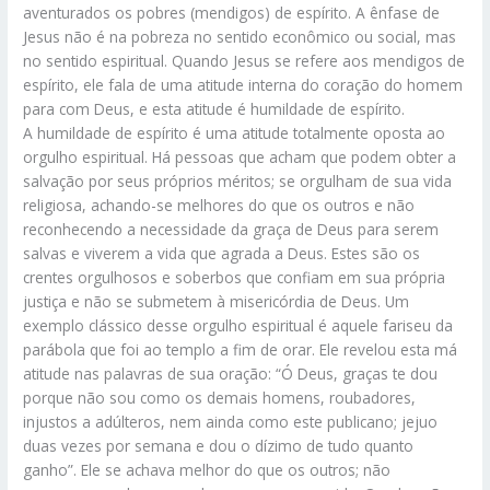
aventurados os pobres (mendigos) de espírito. A ênfase de
Jesus não é na pobreza no sentido econômico ou social, mas
no sentido espiritual. Quando Jesus se refere aos mendigos de
espírito, ele fala de uma atitude interna do coração do homem
para com Deus, e esta atitude é humildade de espírito.
A humildade de espírito é uma atitude totalmente oposta ao
orgulho espiritual. Há pessoas que acham que podem obter a
salvação por seus próprios méritos; se orgulham de sua vida
religiosa, achando-se melhores do que os outros e não
reconhecendo a necessidade da graça de Deus para serem
salvas e viverem a vida que agrada a Deus. Estes são os
crentes orgulhosos e soberbos que confiam em sua própria
justiça e não se submetem à misericórdia de Deus. Um
exemplo clássico desse orgulho espiritual é aquele fariseu da
parábola que foi ao templo a fim de orar. Ele revelou esta má
atitude nas palavras de sua oração: “Ó Deus, graças te dou
porque não sou como os demais homens, roubadores,
injustos a adúlteros, nem ainda como este publicano; jejuo
duas vezes por semana e dou o dízimo de tudo quanto
ganho”. Ele se achava melhor do que os outros; não