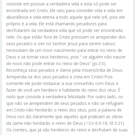
consiste em possuir a verdadeira vida e esta só pode ser
encontrada em Cristo. Ele veio para conceder vida e vida em
abundância e vida eterna a todo aquele que nele crê, pois ele
próprio é a vida. Ele está chamando pecadores para
desfrutarem da verdadeira vida que só pode ser encontrada
nele. Os que estão fora de Cristo precisam se arrepender dos
seus pecados e crer no Senhor Jesus para serem salvos;
necessitam de um novo nascimento para entrar no reino de
Deus e se tornar seus herdeiros, pois “ se alguém não nascer
de novo não pode entrar no reino de Deus” (Jo.3.5).
Reconheça seus pecados e clame pela misericórdia de Deus.
Arrependa-se dos seus pecados e creia em Cristo! Pois
somente ele pode restaurar a sua comunhão com Deus e
fazer de você um herdeiro e habitante do reino dos céus. É
nisto que consiste a verdadeira felicidade. Por outro lado, os
que não se arrependem de seus pecados e não se refugiam
em Cristo não herdarão o reino dos céus, pois a palavra de
Deus nos diz claramente que aqueles que praticam as obras
da carne não herdarão o reino de Deus ( ! Co 6.9-10; Gl 5.21).
Os crentes, que já são herdeiros do reino e desfrutam de suas