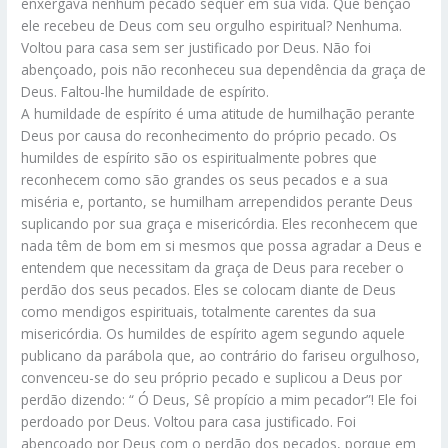
enxergava nenhum pecado sequer em sua vida. Que benção
ele recebeu de Deus com seu orgulho espiritual? Nenhuma.
Voltou para casa sem ser justificado por Deus. Não foi
abençoado, pois não reconheceu sua dependência da graça de
Deus. Faltou-lhe humildade de espírito.
A humildade de espírito é uma atitude de humilhação perante
Deus por causa do reconhecimento do próprio pecado. Os
humildes de espírito são os espiritualmente pobres que
reconhecem como são grandes os seus pecados e a sua
miséria e, portanto, se humilham arrependidos perante Deus
suplicando por sua graça e misericórdia. Eles reconhecem que
nada têm de bom em si mesmos que possa agradar a Deus e
entendem que necessitam da graça de Deus para receber o
perdão dos seus pecados. Eles se colocam diante de Deus
como mendigos espirituais, totalmente carentes da sua
misericórdia. Os humildes de espírito agem segundo aquele
publicano da parábola que, ao contrário do fariseu orgulhoso,
convenceu-se do seu próprio pecado e suplicou a Deus por
perdão dizendo: “ Ó Deus, Sê propício a mim pecador”! Ele foi
perdoado por Deus. Voltou para casa justificado. Foi
abençoado por Deus com o perdão dos pecados, porque em