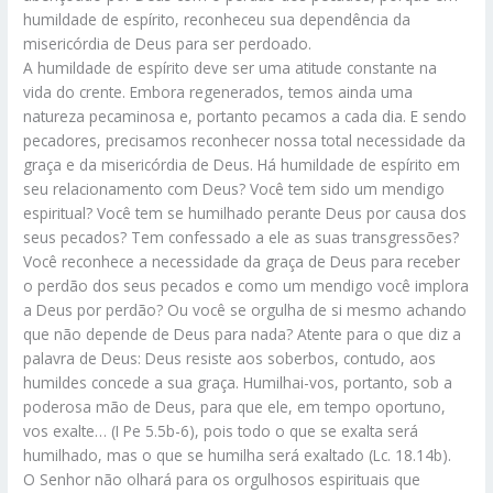
humildade de espírito, reconheceu sua dependência da
misericórdia de Deus para ser perdoado.
A humildade de espírito deve ser uma atitude constante na
vida do crente. Embora regenerados, temos ainda uma
natureza pecaminosa e, portanto pecamos a cada dia. E sendo
pecadores, precisamos reconhecer nossa total necessidade da
graça e da misericórdia de Deus. Há humildade de espírito em
seu relacionamento com Deus? Você tem sido um mendigo
espiritual? Você tem se humilhado perante Deus por causa dos
seus pecados? Tem confessado a ele as suas transgressões?
Você reconhece a necessidade da graça de Deus para receber
o perdão dos seus pecados e como um mendigo você implora
a Deus por perdão? Ou você se orgulha de si mesmo achando
que não depende de Deus para nada? Atente para o que diz a
palavra de Deus: Deus resiste aos soberbos, contudo, aos
humildes concede a sua graça. Humilhai-vos, portanto, sob a
poderosa mão de Deus, para que ele, em tempo oportuno,
vos exalte… (I Pe 5.5b-6), pois todo o que se exalta será
humilhado, mas o que se humilha será exaltado (Lc. 18.14b).
O Senhor não olhará para os orgulhosos espirituais que