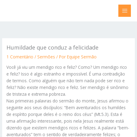
Ir
para
o
conteúdo
Humildade que conduz a felicidade
1 Comentário
/
Sermões
/ Por
Equipe Sermão
Você já viu um mendigo rico e feliz? Como? Um mendigo rico
e feliz? Isso é algo estranho e impossível. É uma contradição
de termos. Como alguém que não tem nada pode ser rico e
feliz? Não existe mendigo rico e feliz. Ser mendigo é sinônimo
de tristeza e extrema pobreza.
Nas primeiras palavras do sermão do monte, Jesus afirmou o
seguinte aos seus discípulos: “Bem aventurados os humildes
de espírito porque deles é o reino dos céus” (Mt.5.3). Esta é
uma afirmação interessante, pois nela Jesus realmente está
dizendo que existem mendigos ricos e felizes. A palavra “bem-
aventurados” tem o sentido de verdadeiramente felizes; o