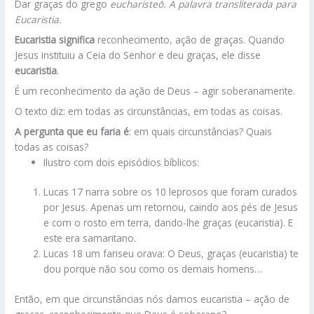
Dar graças do grego
eucharisteō. A palavra transliterada para
Eucaristia.
Eucaristia significa
reconhecimento, ação de graças. Quando
Jesus instituiu a Ceia do Senhor e deu graças, ele disse
eucaristia
.
É um reconhecimento da ação de Deus – agir soberanamente.
O texto diz: em todas as circunstâncias, em todas as coisas.
A pergunta que eu faria é
: em quais circunstâncias? Quais
todas as coisas?
Ilustro com dois episódios bíblicos:
Lucas 17 narra sobre os 10 leprosos que foram curados
por Jesus. Apenas um retornou, caindo aos pés de Jesus
e com o rosto em terra, dando-lhe graças (eucaristia). E
este era samaritano.
Lucas 18 um fariseu orava: O Deus, graças (eucaristia) te
dou porque não sou como os demais homens…
Então, em que circunstâncias nós damos eucaristia – ação de