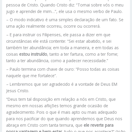
pessoa de Cristo. Quando Cristo diz: “Tomai sobre vós o meu
jugo e aprendei de mim…”, ele usa o mesmo verbo de Paulo.
– O modo indicativo é uma simples declaração de um fato. Se
uma ação realmente ocorreu, ocorre ou ocorrerá.
– E para instruir os Filipenses, ele passa a dizer em que
circunstâncias ele está contente: “Sei estar abatido, e sei
também ter abundância; em toda a maneira, e em todas as
coisas
estou instruído
, tanto a ter fartura, como a ter fome;
tanto a ter abundância, como a padecer necessidade.”
– Paulo termina com chave de ouro: “Posso todas as coisas
naquele que me fortalece”.
– Lembremos que ser agradecido é a vontade de Deus EM
Jesus Cristo.
“Deus tem tal disposição em relação a nós em Cristo, que
mesmo em nossas aflições temos grande ocasião de
agradecimento. Pois o que é mais apto ou mais adequado
para nos pacificar do que quando aprendemos que Deus nos
abraça em Cristo com tanta ternura, que
ele reverte para
nossa vantagem e bem-estar
, tudo o que nos acontece?” (João