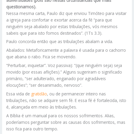
adiversidades (pois são nestas circunstâncias que mais
questionamos).
Nessa mesma carta, Paulo diz que enviou Timóteo para visitar
a igreja para confortar e exortar acerca da fé “para que
ninguém seja abalado por estas tribulações, vós mesmos
sabeis que para isto fomos destinados”. (1Ts 3.3).
Paulo concorda então que as tribulações abalam a vida.
Abalados: Metaforicamente a palavra é usada para o cachorro
que abana o rabo. Fica se movendo.
“Perturbar, inquietar”. Voz passiva): “(que ninguém seja) seja
movido (por essas aflições).” Alguns sugeriram o significado
primário, “ser adulterado, enganado por agradáveis ​​
elocuções”; “ser desanimado, nervoso”.
Essa vida de
gratidão
, ou de permanecer inteiro nas
tribulações, não se adquire sem fé. E essa fé é fortalecida, isto
é, alcançada em meio às tribulações.
A Bíblia é um manual para os nossos sofrimentos. Alias,
poderíamos perguntar sobre as causas dos sofrimentos, mas
isso fica para outro tempo.