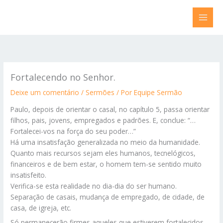
Ir
para
o
conteúdo
Fortalecendo no Senhor.
Deixe um comentário
/
Sermões
/ Por
Equipe Sermão
Paulo, depois de orientar o casal, no capítulo 5, passa orientar
filhos, pais, jovens, empregados e padrões. E, conclue: “…
Fortalecei-vos na força do seu poder…”
Há uma insatisfação generalizada no meio da humanidade.
Quanto mais recursos sejam eles humanos, tecnelógicos,
financeiros e de bem estar, o homem tem-se sentido muito
insatisfeito.
Verifica-se esta realidade no dia-dia do ser humano.
Separação de casais, mudança de empregado, de cidade, de
casa, de igreja, etc.
Só permanecerão firmes aqueles que estiverem fortalecidos