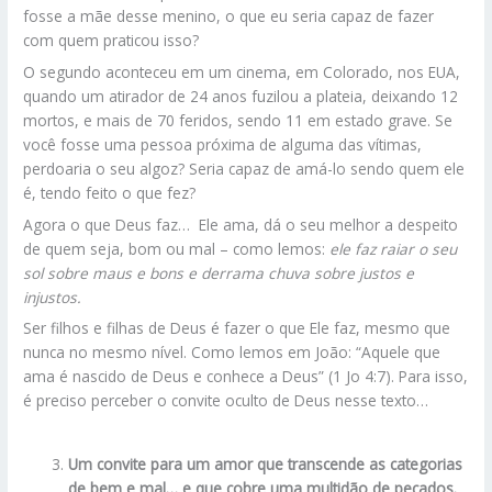
fosse a mãe desse menino, o que eu seria capaz de fazer
com quem praticou isso?
O segundo aconteceu em um cinema, em Colorado, nos EUA,
quando um atirador de 24 anos fuzilou a plateia, deixando 12
mortos, e mais de 70 feridos, sendo 11 em estado grave. Se
você fosse uma pessoa próxima de alguma das vítimas,
perdoaria o seu algoz? Seria capaz de amá-lo sendo quem ele
é, tendo feito o que fez?
Agora o que Deus faz… Ele ama, dá o seu melhor a despeito
de quem seja, bom ou mal – como lemos:
ele faz raiar o seu
sol sobre maus e bons e derrama chuva sobre justos e
injustos.
Ser filhos e filhas de Deus é fazer o que Ele faz, mesmo que
nunca no mesmo nível. Como lemos em João: “Aquele que
ama é nascido de Deus e conhece a Deus” (1 Jo 4:7). Para isso,
é preciso perceber o convite oculto de Deus nesse texto…
Um convite para um amor que transcende as categorias
de bem e mal… e que cobre uma multidão de pecados.