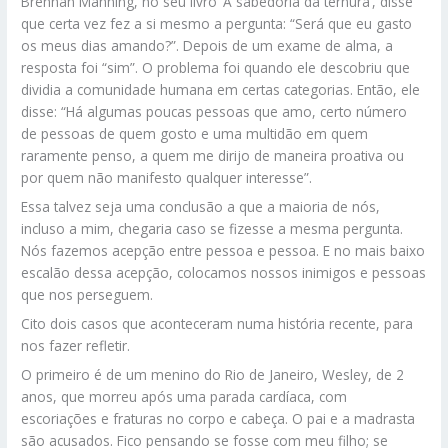
Brennan Manning, no seu livro ‘A sabedoria da ternura’, disse
que certa vez fez a si mesmo a pergunta: “Será que eu gasto
os meus dias amando?”. Depois de um exame de alma, a
resposta foi “sim”. O problema foi quando ele descobriu que
dividia a comunidade humana em certas categorias. Então, ele
disse: “Há algumas poucas pessoas que amo, certo número
de pessoas de quem gosto e uma multidão em quem
raramente penso, a quem me dirijo de maneira proativa ou
por quem não manifesto qualquer interesse”.
Essa talvez seja uma conclusão a que a maioria de nós,
incluso a mim, chegaria caso se fizesse a mesma pergunta.
Nós fazemos acepção entre pessoa e pessoa. E no mais baixo
escalão dessa acepção, colocamos nossos inimigos e pessoas
que nos perseguem.
Cito dois casos que aconteceram numa história recente, para
nos fazer refletir.
O primeiro é de um menino do Rio de Janeiro, Wesley, de 2
anos, que morreu após uma parada cardíaca, com
escoriações e fraturas no corpo e cabeça. O pai e a madrasta
são acusados. Fico pensando se fosse com meu filho; se