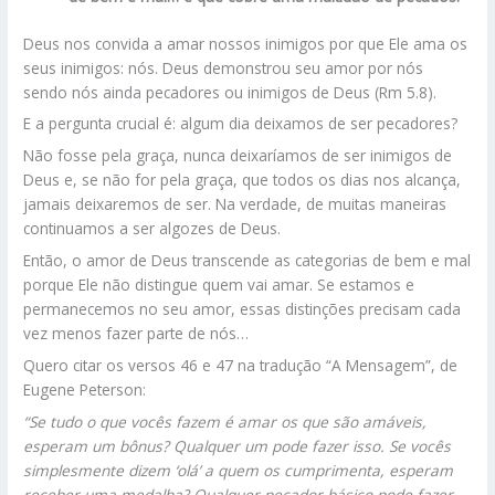
Deus nos convida a amar nossos inimigos por que Ele ama os
seus inimigos: nós. Deus demonstrou seu amor por nós
sendo nós ainda pecadores ou inimigos de Deus (Rm 5.8).
E a pergunta crucial é: algum dia deixamos de ser pecadores?
Não fosse pela graça, nunca deixaríamos de ser inimigos de
Deus e, se não for pela graça, que todos os dias nos alcança,
jamais deixaremos de ser. Na verdade, de muitas maneiras
continuamos a ser algozes de Deus.
Então, o amor de Deus transcende as categorias de bem e mal
porque Ele não distingue quem vai amar. Se estamos e
permanecemos no seu amor, essas distinções precisam cada
vez menos fazer parte de nós…
Quero citar os versos 46 e 47 na tradução “A Mensagem”, de
Eugene Peterson:
“Se tudo o que vocês fazem é amar os que são amáveis,
esperam um bônus? Qualquer um pode fazer isso. Se vocês
simplesmente dizem ‘olá’ a quem os cumprimenta, esperam
receber uma medalha? Qualquer pecador básico pode fazer