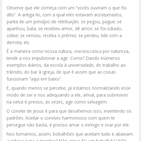
Observe que ele começa com um “vocês ouviram o que foi
dito”. A antiga lei, com a qual eles estavam acostumados,
partia de um princípio de retribuição: se pegou, pague; se
apanhou, bata; se recebeu amor, dê amor; se foi odiado,
odeie; se venceu, receba o prêmio; se perdeu, lide com a
derrota; etc.
É a maneira como nossa cultura,
meritocrática
por natureza,
tende a nos impulsionar a agir. Como? Dando inúmeros
exemplos diários, da escola à universidade, do trabalho ao
trânsito, do bar à igreja, de que é assim que as coisas
funcionam “aqui em baixo”.
E, quando menos se percebe, já estamos normalizando esse
modo de ser e nos adequando a ele, afinal, para sobreviver
na selva é preciso, às vezes, agir como selvagem.
O convite de Jesus é para que desafiemos isso, invertendo os
padrões. Aceitar o convívio harmonioso com quem te
persegue não basta, é preciso amar o inimigo e orar por ele.
Nos tornamos, assim, bobalhões que aceitam tudo e abaixam
a cabeça para a injustiça? Não. Jesus foi um bobalhão? Não.